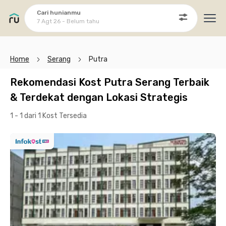
Cari hunianmu
7 Agt 26 - Belum tahu
Ope
Home
Serang
Putra
Rekomendasi Kost Putra Serang Terbaik
& Terdekat dengan Lokasi Strategis
1 - 1 dari 1 Kost
Tersedia