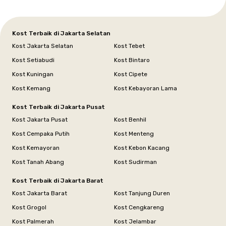
Kost Terbaik di Jakarta Selatan
Kost Jakarta Selatan
Kost Tebet
Kost Setiabudi
Kost Bintaro
Kost Kuningan
Kost Cipete
Kost Kemang
Kost Kebayoran Lama
Kost Terbaik di Jakarta Pusat
Kost Jakarta Pusat
Kost Benhil
Kost Cempaka Putih
Kost Menteng
Kost Kemayoran
Kost Kebon Kacang
Kost Tanah Abang
Kost Sudirman
Kost Terbaik di Jakarta Barat
Kost Jakarta Barat
Kost Tanjung Duren
Kost Grogol
Kost Cengkareng
Kost Palmerah
Kost Jelambar