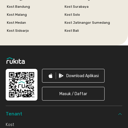
Kost Bandung
Kost Surabaya
Kost Malang
Kost Solo
Kost Medan
Kost Jatinangor Sumedang
Kost Sidoarjo
Kost Bali
Footer
Download Aplikasi
Masuk / Daftar
Tenant
Kost