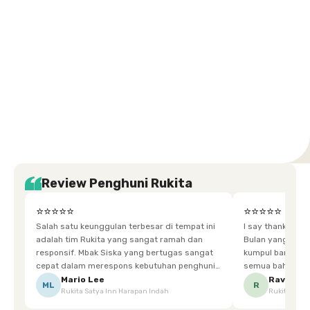
Setiabudi
Cilandak
Depok
Kemanggisan
Semarang
Medan
Tangerang
Bali
Yogyakarta
Jakarta
Jakarta
Jawa
Jakarta
Jawa
Sumatera
Selatan
Banten
Selatan
Barat
Barat
Bali
Yogyakarta
Tengah
Utara
Review Penghuni Rukita
⭐⭐⭐⭐⭐
⭐⭐⭐⭐⭐
Salah satu keunggulan terbesar di tempat ini
I say thankyou s
adalah tim Rukita yang sangat ramah dan
Bulan yang super happy! banyak tem
responsif. Mbak Siska yang bertugas sangat
kumpul bareng mak
cepat dalam merespons kebutuhan penghuni.
semua bahagia ad
Ketika saya meminta keset karena sempat
mgkn saran dari air aja & kebersihan lebih di
Mario Lee
Ravena
ML
R
Rukita Satya Inn Harapan Indah
Rukita Dimi
terpeleset, permintaan tersebut langsung
tingkatka
dipenuhi dengan cepat. Terima kasih Mbak