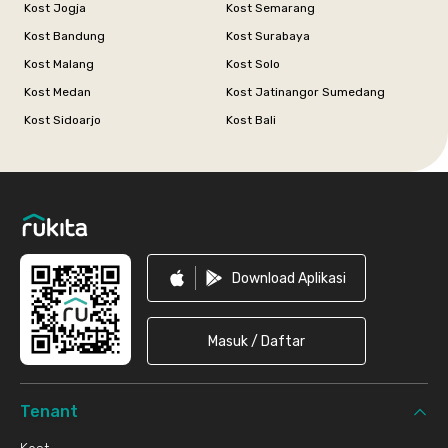
Kost Jogja
Kost Semarang
Kost Bandung
Kost Surabaya
Kost Malang
Kost Solo
Kost Medan
Kost Jatinangor Sumedang
Kost Sidoarjo
Kost Bali
Footer
Download Aplikasi
Masuk / Daftar
Tenant