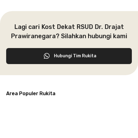
Lagi cari Kost Dekat RSUD Dr. Drajat
Prawiranegara? Silahkan hubungi kami
Hubungi Tim Rukita
Area Populer Rukita
Grogol
Kebon
Kuningan
Petamburan
Menteng
Jeruk
Bandung
Surabaya
Malang
Solo
Karawaci
Jakarta
Jakarta
Jakarta
Jakarta
Jawa
Jawa
Jawa
Jawa
Selatan
Barat
Tangerang
Pusat
Barat
Barat
Timur
Timur
Tengah