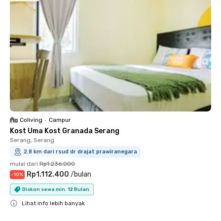
Coliving
•
Campur
Kost Uma Kost Granada Serang
Serang, Serang
2.8 km dari rsud dr drajat prawiranegara
mulai dari
Rp1.236.000
Rp1.112.400
/
bulan
-
10
%
Diskon sewa min. 12 Bulan
Lihat info lebih banyak
Close