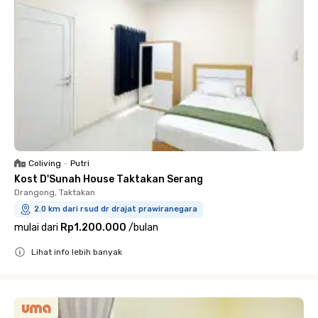
Coliving
•
Putri
Kost D'Sunah House Taktakan Serang
Drangong, Taktakan
2.0 km dari rsud dr drajat prawiranegara
mulai dari
Rp1.200.000
/
bulan
Lihat info lebih banyak
Close