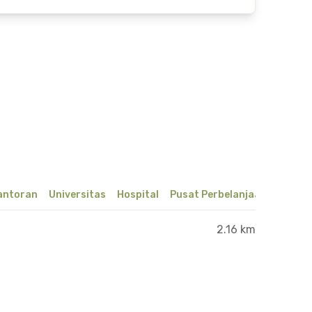
antoran
Universitas
Hospital
Pusat Perbelanjaan & Hibur
2.16 km