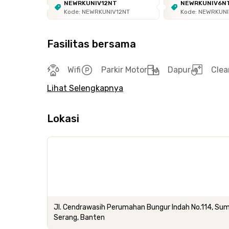
NEWRKUNIV12NT
NEWRKUNIV6N
Kode: NEWRKUNIV12NT
Kode: NEWRKUN
Fasilitas bersama
Wifi
Parkir Motor
Dapur
Clea
Lihat Selengkapnya
Lokasi
Jl. Cendrawasih Perumahan Bungur Indah No.114, Sum
Serang, Banten