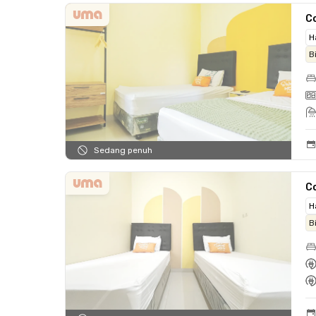
C
H
B
Sedang penuh
C
H
B