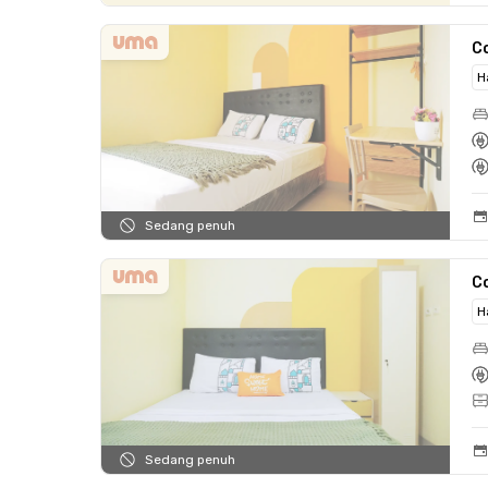
C
H
Sedang penuh
C
H
Sedang penuh