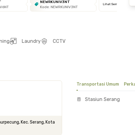
T
NEWRKUNIV3NT
Lihat Semua
IV6NT
Kode: NEWRKUNIV3NT
ning
Laundry
CCTV
Transportasi Umum
Perk
Stasiun Serang
urpecung, Kec. Serang, Kota