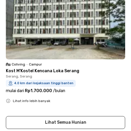
Coliving
•
Campur
Kost M'Kostel Kencana Loka Serang
Serang, Serang
4.0 km dari kejaksaan tinggi banten
mulai dari
Rp1.700.000
/
bulan
Lihat info lebih banyak
Close
Lihat Semua Hunian