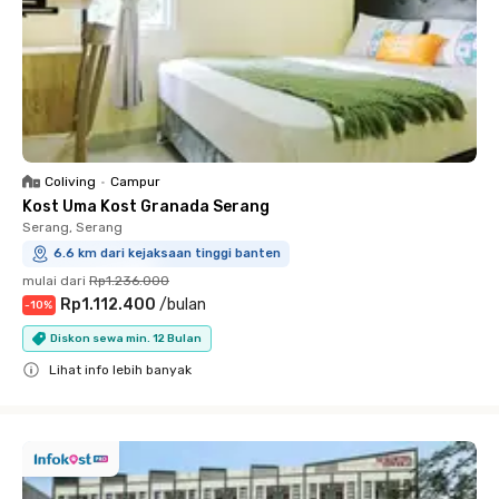
Coliving
•
Campur
Kost Uma Kost Granada Serang
Serang, Serang
6.6 km dari kejaksaan tinggi banten
mulai dari
Rp1.236.000
Rp1.112.400
/
bulan
-
10
%
Diskon sewa min. 12 Bulan
Lihat info lebih banyak
Close