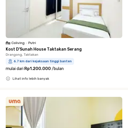
Coliving
•
Putri
Kost D'Sunah House Taktakan Serang
Drangong, Taktakan
6.7 km dari kejaksaan tinggi banten
mulai dari
Rp1.200.000
/
bulan
Lihat info lebih banyak
Close