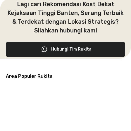
Lagi cari Rekomendasi Kost Dekat
Kejaksaan Tinggi Banten, Serang Terbaik
& Terdekat dengan Lokasi Strategis?
Silahkan hubungi kami
Hubungi Tim Rukita
Area Populer Rukita
Grogol
Kebon
Kuningan
Petamburan
Menteng
Jeruk
Bandung
Surabaya
Malang
Solo
Karawaci
Jakarta
Jakarta
Jakarta
Jakarta
Jawa
Jawa
Jawa
Jawa
Selatan
Barat
Tangerang
Pusat
Barat
Barat
Timur
Timur
Tengah