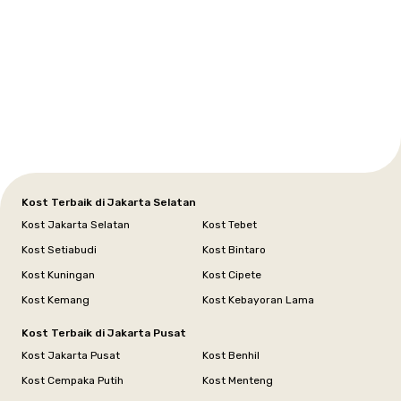
Setiabudi
Cilandak
Depok
Kemanggisan
Semarang
Medan
Tangerang
Bali
Yogyakarta
Jakarta
Jakarta
Jawa
Jakarta
Jawa
Sumatera
Selatan
Banten
Selatan
Barat
Barat
Bali
Yogyakarta
Tengah
Utara
Kost Terbaik di Jakarta Selatan
Kost Jakarta Selatan
Kost Tebet
Kost Setiabudi
Kost Bintaro
Kost Kuningan
Kost Cipete
Kost Kemang
Kost Kebayoran Lama
Kost Terbaik di Jakarta Pusat
Kost Jakarta Pusat
Kost Benhil
Kost Cempaka Putih
Kost Menteng