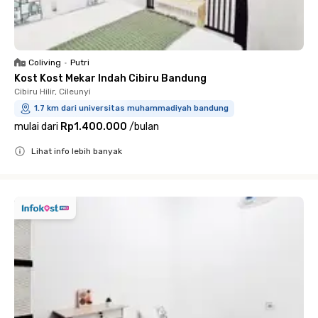
Coliving
•
Putri
Kost Kost Mekar Indah Cibiru Bandung
Cibiru Hilir, Cileunyi
1.7 km dari universitas muhammadiyah bandung
mulai dari
Rp1.400.000
/
bulan
Lihat info lebih banyak
Close