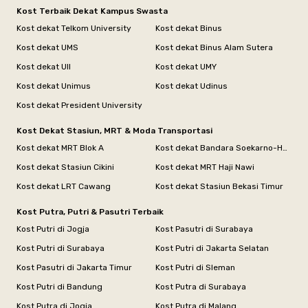
Kost Terbaik Dekat Kampus Swasta
Kost dekat Telkom University
Kost dekat Binus
Kost dekat UMS
Kost dekat Binus Alam Sutera
Kost dekat UII
Kost dekat UMY
Kost dekat Unimus
Kost dekat Udinus
Kost dekat President University
Kost Dekat Stasiun, MRT & Moda Transportasi
Kost dekat MRT Blok A
Kost dekat Bandara Soekarno-Hatta
Kost dekat Stasiun Cikini
Kost dekat MRT Haji Nawi
Kost dekat LRT Cawang
Kost dekat Stasiun Bekasi Timur
Kost Putra, Putri & Pasutri Terbaik
Kost Putri di Jogja
Kost Pasutri di Surabaya
Kost Putri di Surabaya
Kost Putri di Jakarta Selatan
Kost Pasutri di Jakarta Timur
Kost Putri di Sleman
Kost Putri di Bandung
Kost Putra di Surabaya
Kost Putra di Jogja
Kost Putra di Malang