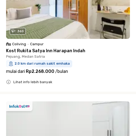
360
Coliving
•
Campur
Kost Rukita Satya Inn Harapan Indah
Pejuang, Medan Satria
2.0 km dari rumah sakit emhaka
mulai dari
Rp2.268.000
/
bulan
Lihat info lebih banyak
Close