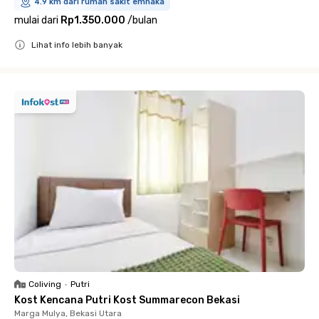
4.9 km dari rumah sakit emhaka
mulai dari
Rp1.350.000
/
bulan
Lihat info lebih banyak
Close
Coliving
•
Putri
Kost Kencana Putri Kost Summarecon Bekasi
Marga Mulya, Bekasi Utara