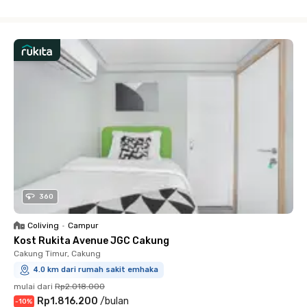
Close
360
Coliving
•
Campur
Kost Rukita Avenue JGC Cakung
Cakung Timur, Cakung
4.0 km dari rumah sakit emhaka
mulai dari
Rp2.018.000
Rp1.816.200
/
bulan
-
10
%