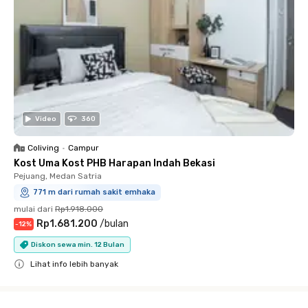
Video
360
Coliving
•
Campur
Kost Uma Kost PHB Harapan Indah Bekasi
Pejuang, Medan Satria
771 m dari rumah sakit emhaka
mulai dari
Rp1.918.000
Rp1.681.200
/
bulan
-
12
%
Diskon sewa min. 12 Bulan
Lihat info lebih banyak
Close