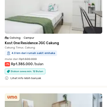
Coliving
•
Campur
Kost One Residence JGC Cakung
Cakung Timur, Cakung
4.0 km dari rumah sakit emhaka
mulai dari
Rp1.500.000
Rp1.385.000
/
bulan
-
7
%
Diskon sewa min. 12 Bulan
Lihat info lebih banyak
Close