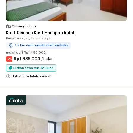
Coliving
•
Putri
Kost Cemara Kost Harapan Indah
Pusakarakyat, Tarumajaya
2.5 km dari rumah sakit emhaka
mulai dari
Rp1.450.000
Rp1.335.000
/
bulan
-
7
%
Diskon sewa min. 12 Bulan
Lihat info lebih banyak
Close