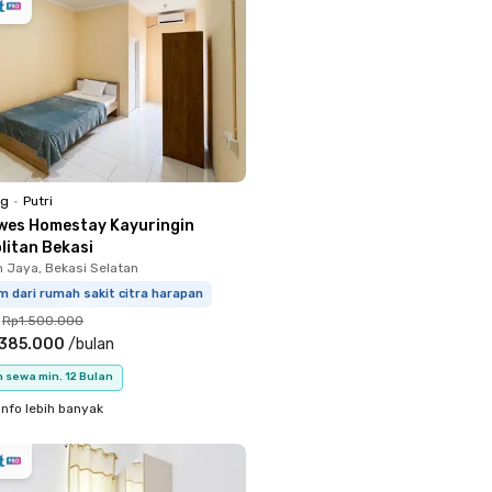
ng
•
Putri
wes Homestay Kayuringin
litan Bekasi
n Jaya, Bekasi Selatan
m dari rumah sakit citra harapan
Rp1.500.000
.385.000
/
bulan
 sewa min. 12 Bulan
info lebih banyak