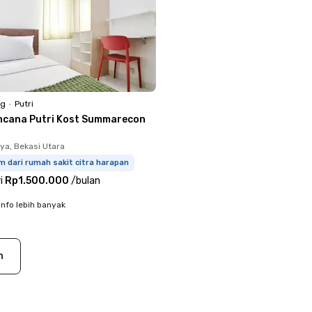
ng
•
Putri
ncana Putri Kost Summarecon
ya, Bekasi Utara
m dari rumah sakit citra harapan
i
Rp1.500.000
/
bulan
info lebih banyak
n