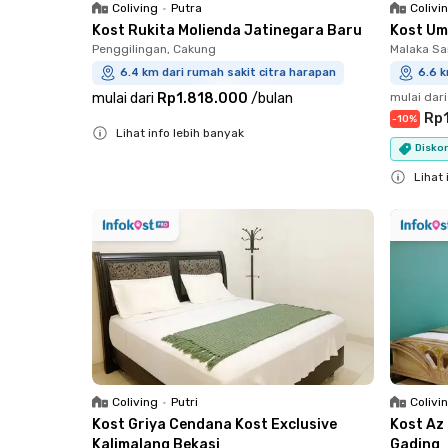
Coliving
•
Putra
Colivi
Kost Rukita Molienda Jatinegara Baru
Kost Um
Penggilingan, Cakung
Malaka Sa
6.4 km dari rumah sakit citra harapan
6.6 k
mulai dari
Rp1.818.000
/
bulan
mulai dari
Rp1
-
10
%
Lihat info lebih banyak
Diskon
Close
Lihat 
Close
Coliving
•
Putri
Colivi
Kost Griya Cendana Kost Exclusive
Kost Az
Kalimalang Bekasi
Gading