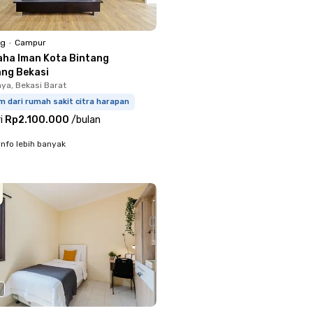
ng
•
Campur
aha Iman Kota Bintang
ang Bekasi
aya, Bekasi Barat
m dari rumah sakit citra harapan
i
Rp2.100.000
/
bulan
info lebih banyak