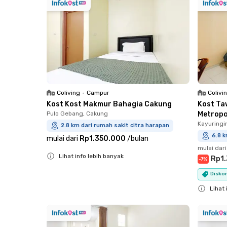
Coliving
•
Campur
Colivi
Kost Kost Makmur Bahagia Cakung
Kost Ta
Pulo Gebang, Cakung
Metropo
Kayuringi
2.8 km dari rumah sakit citra harapan
6.8 k
mulai dari
Rp1.350.000
/
bulan
mulai dari
Lihat info lebih banyak
Rp1
-
7
%
Close
Diskon
Lihat 
Close