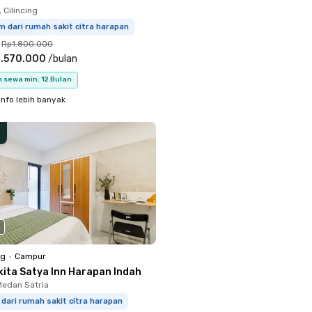
 Cilincing
m dari rumah sakit citra harapan
Rp1.800.000
.570.000
/
bulan
 sewa min. 12 Bulan
info lebih banyak
ng
•
Campur
kita Satya Inn Harapan Indah
Medan Satria
dari rumah sakit citra harapan