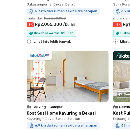
Jakasampurna, Bekasi Barat
Suka Pura,
6.7 km dari rumah sakit citra harapan
6.9 k
mulai dari
Rp2.200.000
mulai dari
Rp2.085.000
/
bulan
Rp1
-
5
%
-
12
%
Diskon sewa min. 12 Bulan
Diskon
Lihat info lebih banyak
Lihat 
Close
Close
360
Coliving
•
Campur
Colivi
Kost Susi Home Kayuringin Bekasi
Kost Ru
Kayuringin Jaya, Bekasi Selatan
Pejuang, 
6.9 km dari rumah sakit citra harapan
67 m 