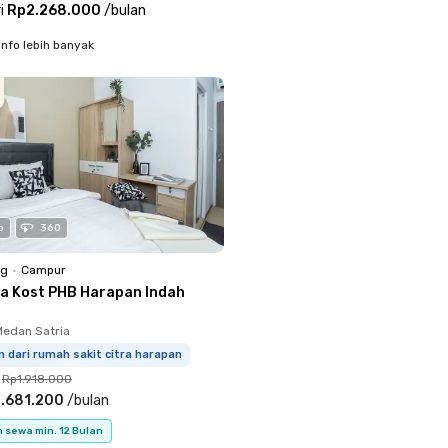
i
Rp2.268.000
/
bulan
info lebih banyak
o
360
ng
•
Campur
a Kost PHB Harapan Indah
Medan Satria
m dari rumah sakit citra harapan
Rp1.918.000
.681.200
/
bulan
 sewa min. 12 Bulan