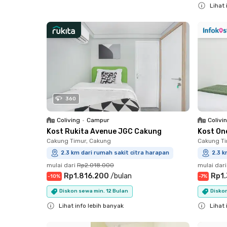
Lihat 
Close
Close
360
Coliving
•
Campur
Colivi
Kost Rukita Avenue JGC Cakung
Kost On
Cakung Timur, Cakung
Cakung Ti
2.3 km dari rumah sakit citra harapan
2.3 k
mulai dari
Rp2.018.000
mulai dari
Rp1.816.200
/
bulan
Rp1
-
10
%
-
7
%
Diskon sewa min. 12 Bulan
Diskon
Lihat info lebih banyak
Lihat 
Close
Close