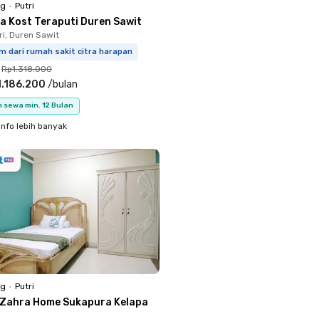
ng
•
Putri
a Kost Teraputi Duren Sawit
ri, Duren Sawit
m dari rumah sakit citra harapan
Rp1.318.000
.186.200
/
bulan
 sewa min. 12 Bulan
info lebih banyak
ng
•
Putri
 Zahra Home Sukapura Kelapa