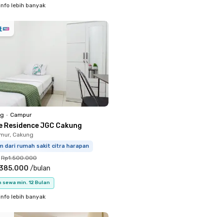
info lebih banyak
ng
•
Campur
e Residence JGC Cakung
mur, Cakung
m dari rumah sakit citra harapan
Rp1.500.000
.385.000
/
bulan
 sewa min. 12 Bulan
info lebih banyak