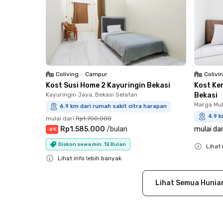
Coliving
•
Campur
Colivi
Kost Susi Home 2 Kayuringin Bekasi
Kost Ke
Kayuringin Jaya, Bekasi Selatan
Bekasi
Marga Mul
6.9 km dari rumah sakit citra harapan
4.9 k
mulai dari
Rp1.700.000
Rp1.585.000
/
bulan
mulai dar
-
6
%
Diskon sewa min. 12 Bulan
Lihat 
Lihat info lebih banyak
Close
Close
Lihat Semua Hunia