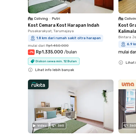
Coliving
•
Putri
Colivi
Kost Cemara Kost Harapan Indah
Kost Gr
Pusakarakyat, Tarumajaya
Kalimal
Bintara J
1.8 km dari rumah sakit citra harapan
6.9 k
mulai dari
Rp1.450.000
Rp1.335.000
/
bulan
mulai dar
-
7
%
Diskon sewa min. 12 Bulan
Lihat 
Lihat info lebih banyak
Close
Close
Video
360
360