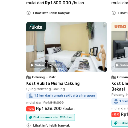
mulai dari
Rp1.500.000
/
bulan
mulai dar
Lihat info lebih banyak
Lihat 
Close
Close
Video
360
Vide
Coliving
•
Putri
Colivi
Kost Rukita Wisma Cakung
Kost Um
Ujung Menteng, Cakung
Bekasi
Pejuang, 
1.3 km dari rumah sakit citra harapan
1.3 k
mulai dari
Rp1.818.000
Rp1.636.200
/
bulan
mulai dari
-
10
%
Rp1
-
12
%
Diskon sewa min. 12 Bulan
Diskon
Lihat info lebih banyak