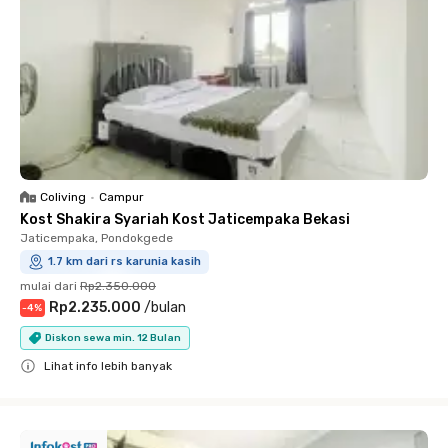
Coliving
•
Campur
Kost Shakira Syariah Kost Jaticempaka Bekasi
Jaticempaka, Pondokgede
1.7 km dari rs karunia kasih
mulai dari
Rp2.350.000
Rp2.235.000
/
bulan
-
4
%
Diskon sewa min. 12 Bulan
Lihat info lebih banyak
Close