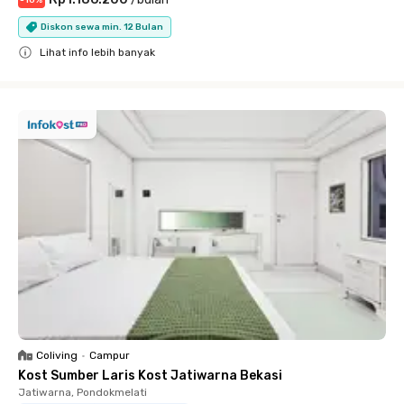
-
10
%
Diskon sewa min. 12 Bulan
Lihat info lebih banyak
Close
Coliving
•
Campur
Kost Sumber Laris Kost Jatiwarna Bekasi
Jatiwarna, Pondokmelati