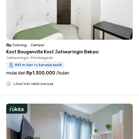
Coliving
•
Campur
Kost Bougenville Kost Jatiwaringin Bekasi
Jatiwaringin, Pondokgede
841 m dari rs karunia kasih
mulai dari
Rp1.300.000
/
bulan
Lihat info lebih banyak
Close