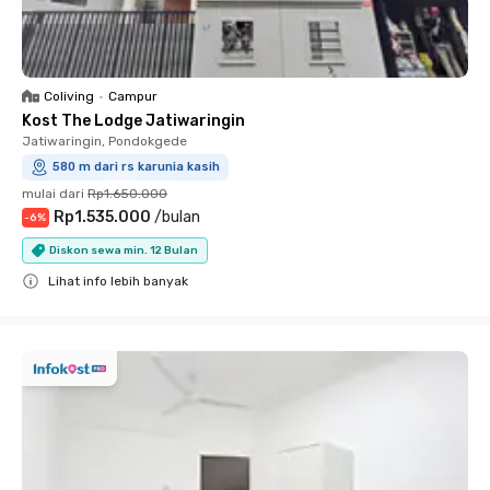
Coliving
•
Campur
Kost The Lodge Jatiwaringin
Jatiwaringin, Pondokgede
580 m dari rs karunia kasih
mulai dari
Rp1.650.000
Rp1.535.000
/
bulan
-
6
%
Diskon sewa min. 12 Bulan
Lihat info lebih banyak
Close