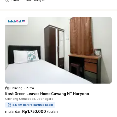
Lihat info lebih banyak
Close
Coliving
•
Putra
Kost Green Leaves Home Cawang MT Haryono
Cipinang Cempedak, Jatinegara
5.5 km dari rs karunia kasih
mulai dari
Rp1.750.000
/
bulan