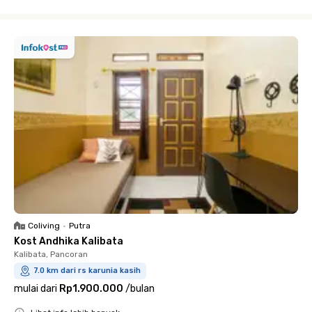
Close
Coliving
•
Putra
Kost Andhika Kalibata
Kalibata, Pancoran
7.0 km dari rs karunia kasih
mulai dari
Rp1.900.000
/
bulan