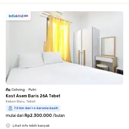
Coliving
•
Putri
Kost Asem Baris 26A Tebet
Kebon Baru, Tebet
7.0 km dari rs karunia kasih
mulai dari
Rp2.300.000
/
bulan
Lihat info lebih banyak