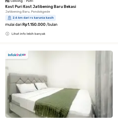
Coliving
•
Putri
Kost Puri Kost Jatibening Baru Bekasi
Jatibening Baru, Pondokgede
2.6 km dari rs karunia kasih
mulai dari
Rp1.150.000
/
bulan
Lihat info lebih banyak
Close