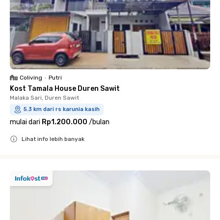
Coliving
•
Putri
Kost Tamala House Duren Sawit
Malaka Sari, Duren Sawit
5.3 km dari rs karunia kasih
mulai dari
Rp1.200.000
/
bulan
Lihat info lebih banyak
Close