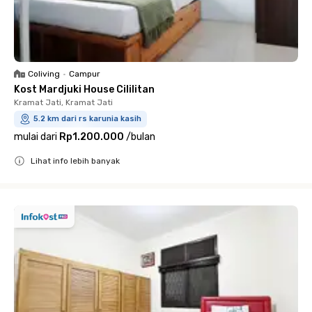
Coliving
•
Campur
Kost Mardjuki House Cililitan
Kramat Jati, Kramat Jati
5.2 km dari rs karunia kasih
mulai dari
Rp1.200.000
/
bulan
Lihat info lebih banyak
Close