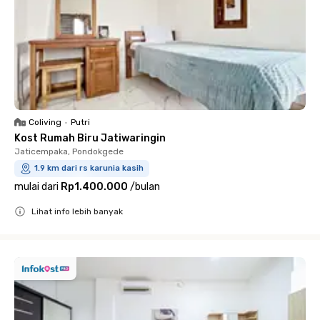
Coliving
•
Putri
Kost Rumah Biru Jatiwaringin
Jaticempaka, Pondokgede
1.9 km dari rs karunia kasih
mulai dari
Rp1.400.000
/
bulan
Lihat info lebih banyak
Close