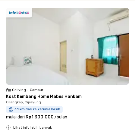
Coliving
•
Campur
Kost Kembang Home Mabes Hankam
Cilangkap, Cipayung
3.1 km dari rs karunia kasih
mulai dari
Rp1.300.000
/
bulan
Lihat info lebih banyak
Close