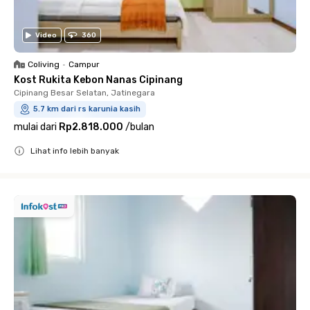
Video
360
Coliving
•
Campur
Kost Rukita Kebon Nanas Cipinang
Cipinang Besar Selatan, Jatinegara
5.7 km dari rs karunia kasih
mulai dari
Rp2.818.000
/
bulan
Lihat info lebih banyak
Close