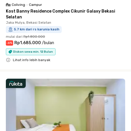
Coliving
•
Campur
Kost Banny Residence Complex Cikunir Galaxy Bekasi
Selatan
Jaka Mulya, Bekasi Selatan
5.7 km dari rs karunia kasih
mulai dari
Rp1.800.000
Rp1.685.000
/
bulan
-
6
%
Diskon sewa min. 12 Bulan
Lihat info lebih banyak
Close