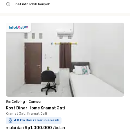
Lihat info lebih banyak
Close
Coliving
•
Campur
Kost Dinar Home Kramat Jati
Kramat Jati, Kramat Jati
4.8 km dari rs karunia kasih
mulai dari
Rp1.000.000
/
bulan