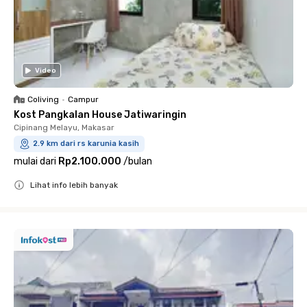
Video
Coliving
•
Campur
Kost Pangkalan House Jatiwaringin
Cipinang Melayu, Makasar
2.9 km dari rs karunia kasih
mulai dari
Rp2.100.000
/
bulan
Lihat info lebih banyak
Close