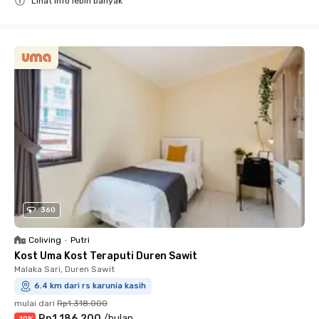
Lihat info lebih banyak
Close
360
Coliving
•
Putri
Kost Uma Kost Teraputi Duren Sawit
Malaka Sari, Duren Sawit
6.4 km dari rs karunia kasih
mulai dari
Rp1.318.000
Rp1.186.200
/
bulan