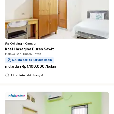
Coliving
•
Campur
Kost Hasaqina Duren Sawit
Malaka Sari, Duren Sawit
5.4 km dari rs karunia kasih
mulai dari
Rp1.100.000
/
bulan
Lihat info lebih banyak
Close