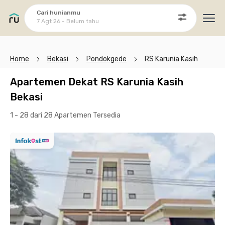
Cari hunianmu
7 Agt 26 - Belum tahu
Ope
Home
Bekasi
Pondokgede
RS Karunia Kasih
Apartemen Dekat RS Karunia Kasih
Bekasi
1 - 28 dari 28 Apartemen
Tersedia