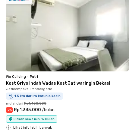
Coliving
•
Putri
Kost Griyo Indah Wadas Kost Jatiwaringin Bekasi
Jaticempaka, Pondokgede
1.5 km dari rs karunia kasih
mulai dari
Rp1.450.000
Rp1.335.000
/
bulan
-
7
%
Diskon sewa min. 12 Bulan
Lihat info lebih banyak
Close