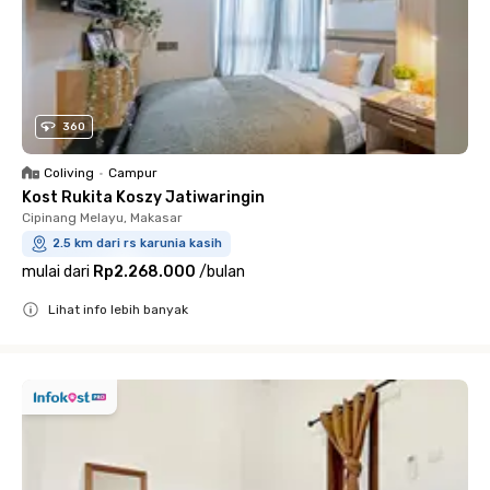
360
Coliving
•
Campur
Kost Rukita Koszy Jatiwaringin
Cipinang Melayu, Makasar
2.5 km dari rs karunia kasih
mulai dari
Rp2.268.000
/
bulan
Lihat info lebih banyak
Close