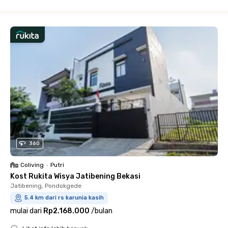
Close
360
Coliving
•
Putri
Kost Rukita Wisya Jatibening Bekasi
Jatibening, Pondokgede
5.4 km dari rs karunia kasih
mulai dari
Rp2.168.000
/
bulan