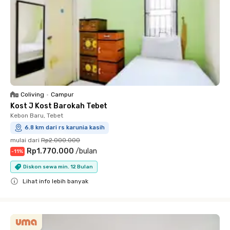
Coliving
•
Campur
Kost J Kost Barokah Tebet
Kebon Baru, Tebet
6.8 km dari rs karunia kasih
mulai dari
Rp2.000.000
Rp1.770.000
/
bulan
-
11
%
Diskon sewa min. 12 Bulan
Lihat info lebih banyak
Close