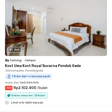
360
Coliving
•
Campur
Kost Uma Kost Royal Suvarna Pondok Gede
Jaticempaka, Pondokgede
1.8 km dari rs karunia kasih
mulai dari
Rp2.336.000
Rp2.102.400
/
bulan
-
10
%
Diskon sewa min. 12 Bulan
Lihat info lebih banyak
Close