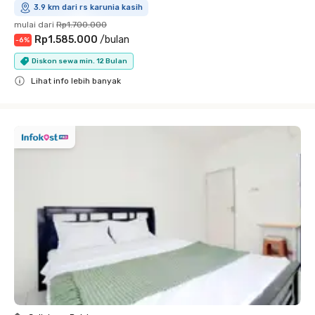
3.9 km dari rs karunia kasih
mulai dari
Rp1.700.000
Rp1.585.000
/
bulan
-
6
%
Diskon sewa min. 12 Bulan
Lihat info lebih banyak
Close