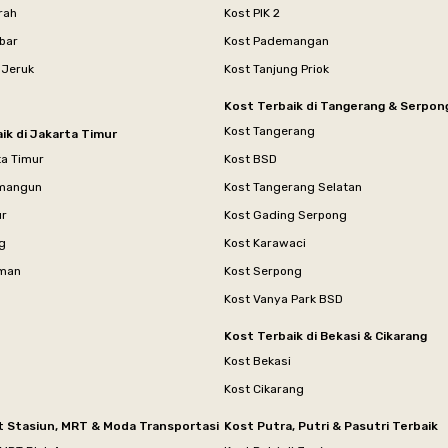
rah
Kost PIK 2
bar
Kost Pademangan
 Jeruk
Kost Tanjung Priok
Kost Terbaik di Tangerang & Serpon
Kost Tangerang
ik di Jakarta Timur
ta Timur
Kost BSD
mangun
Kost Tangerang Selatan
ur
Kost Gading Serpong
g
Kost Karawaci
aman
Kost Serpong
Kost Vanya Park BSD
Kost Terbaik di Bekasi & Cikarang
Kost Bekasi
Kost Cikarang
t Stasiun, MRT & Moda Transportasi
Kost Putra, Putri & Pasutri Terbaik