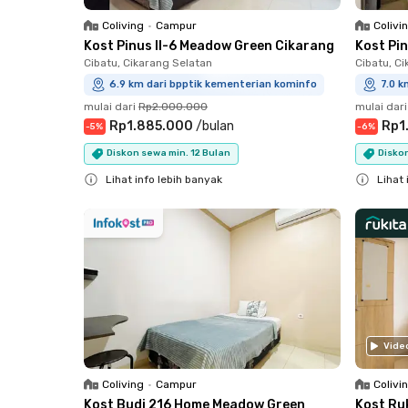
Coliving
•
Campur
Colivi
Kost Pinus II-6 Meadow Green Cikarang
Kost Pi
Cibatu, Cikarang Selatan
Cibatu, C
6.9 km dari bpptik kementerian kominfo
7.0 k
mulai dari
Rp2.000.000
mulai dari
Rp1.885.000
/
bulan
Rp1
-
5
%
-
6
%
Diskon sewa min. 12 Bulan
Diskon
Lihat info lebih banyak
Lihat 
Close
Close
Vide
Coliving
•
Campur
Colivi
Kost Budi 216 Home Meadow Green
Kost Ruk