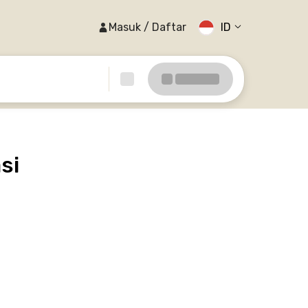
Masuk / Daftar
ID
si