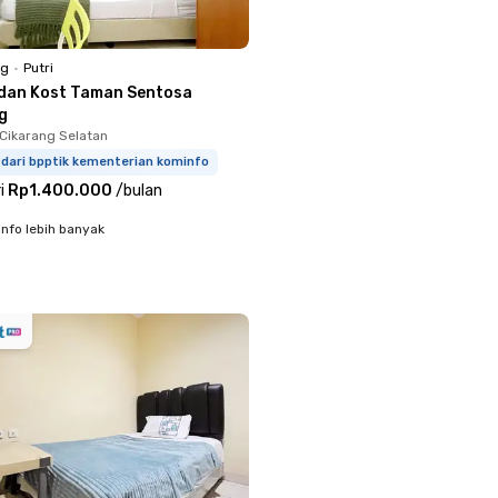
ng
•
Putri
ldan Kost Taman Sentosa
g
 Cikarang Selatan
 dari bpptik kementerian kominfo
i
Rp1.400.000
/
bulan
info lebih banyak