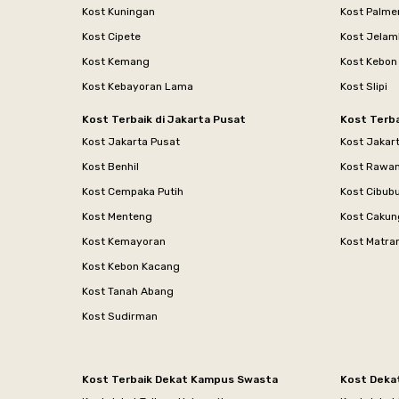
Kost Kuningan
Kost Palme
Kost Cipete
Kost Jelam
Kost Kemang
Kost Kebon
Kost Kebayoran Lama
Kost Slipi
Kost Terbaik di Jakarta Pusat
Kost Terba
Kost Jakarta Pusat
Kost Jakar
Kost Benhil
Kost Rawa
Kost Cempaka Putih
Kost Cibub
Kost Menteng
Kost Cakun
Kost Kemayoran
Kost Matr
Kost Kebon Kacang
Kost Tanah Abang
Kost Sudirman
Kost Terbaik Dekat Kampus Swasta
Kost Deka