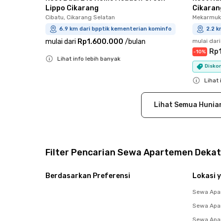
Lippo Cikarang
Cikaran
Cibatu, Cikarang Selatan
Mekarmukt
6.9 km dari bpptik kementerian kominfo
2.2 k
mulai dari
Rp1.600.000
/
bulan
mulai dari
Rp
-
10
%
Lihat info lebih banyak
Diskon
Close
Lihat 
Close
Lihat Semua Hunia
Filter Pencarian Sewa Apartemen Dekat
Berdasarkan Preferensi
Lokasi y
Sewa Apa
Sewa Apa
Sewa Apar