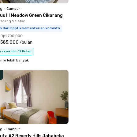
ng
•
Campur
nus III Meadow Green Cikarang
ikarang Selatan
m dari bpptik kementerian kominfo
Rp1.700.000
.585.000
/
bulan
 sewa min. 12 Bulan
info lebih banyak
o
ng
•
Campur
ita A2 Beverly Hills Jababeka