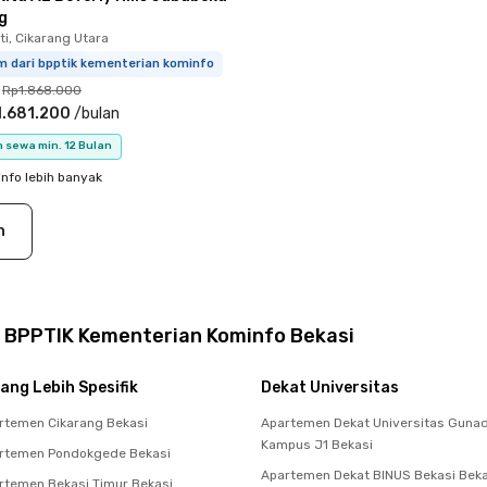
g
i, Cikarang Utara
m dari bpptik kementerian kominfo
Rp1.868.000
1.681.200
/
bulan
 sewa min. 12 Bulan
info lebih banyak
n
 BPPTIK Kementerian Kominfo Bekasi
ang Lebih Spesifik
Dekat Universitas
rtemen Cikarang Bekasi
Apartemen Dekat Universitas Guna
Kampus J1 Bekasi
rtemen Pondokgede Bekasi
Apartemen Dekat BINUS Bekasi Beka
temen Bekasi Timur Bekasi