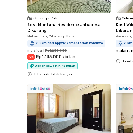
Coliving
•
Putri
Colivi
Kost Montana Residence Jababeka
Kost Wi
Cikarang
Cikaran
Mekarmukti, Cikarang Utara
Pasirsari,
2.8 km dari bpptik kementerian kominfo
6 km
mulai dari
Rp1.250.000
mulai dar
Rp1.135.000
/
bulan
-
9
%
Lihat 
Diskon sewa min. 12 Bulan
Close
Lihat info lebih banyak
Close