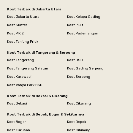
Kost Terbaik di Jakarta Utara
Kost Jakarta Utara
Kost Kelapa Gading
Kost Sunter
Kost Pluit
Kost PIK 2
Kost Pademangan
Kost Tanjung Priok
Kost Terbaik di Tangerang & Serpong
Kost Tangerang
Kost BSD
Kost Tangerang Selatan
Kost Gading Serpong
Kost Karawaci
Kost Serpong
Kost Vanya Park BSD
Kost Terbaik di Bekasi & Cikarang
Kost Bekasi
Kost Cikarang
Kost Terbaik di Depok, Bogor & Sekitarnya
Kost Bogor
Kost Depok
Kost Kukusan
Kost Cibinong