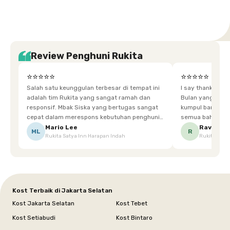
Review Penghuni Rukita
⭐⭐⭐⭐⭐
⭐⭐⭐⭐⭐
Salah satu keunggulan terbesar di tempat ini
I say thankyou s
adalah tim Rukita yang sangat ramah dan
Bulan yang super happy! banyak tem
responsif. Mbak Siska yang bertugas sangat
kumpul bareng mak
cepat dalam merespons kebutuhan penghuni.
semua bahagia ad
Ketika saya meminta keset karena sempat
mgkn saran dari air aja & kebersihan lebih di
Mario Lee
Ravena
ML
R
Rukita Satya Inn Harapan Indah
Rukita Dimi
terpeleset, permintaan tersebut langsung
tingkatka
dipenuhi dengan cepat. Terima kasih Mbak
Siska.
Kost Terbaik di Jakarta Selatan
Kost Jakarta Selatan
Kost Tebet
Kost Setiabudi
Kost Bintaro