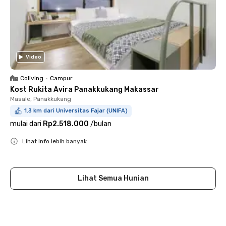
Video
Coliving
•
Campur
Kost Rukita Avira Panakkukang Makassar
Masale, Panakkukang
1.3 km dari Universitas Fajar (UNIFA)
mulai dari
Rp2.518.000
/
bulan
Lihat info lebih banyak
Close
Lihat Semua Hunian