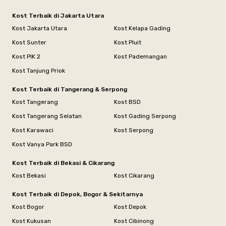
Kost Terbaik di Jakarta Utara
Kost Jakarta Utara
Kost Kelapa Gading
Kost Sunter
Kost Pluit
Kost PIK 2
Kost Pademangan
Kost Tanjung Priok
Kost Terbaik di Tangerang & Serpong
Kost Tangerang
Kost BSD
Kost Tangerang Selatan
Kost Gading Serpong
Kost Karawaci
Kost Serpong
Kost Vanya Park BSD
Kost Terbaik di Bekasi & Cikarang
Kost Bekasi
Kost Cikarang
Kost Terbaik di Depok, Bogor & Sekitarnya
Kost Bogor
Kost Depok
Kost Kukusan
Kost Cibinong