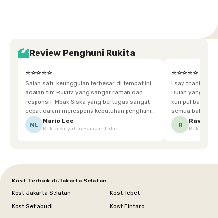
Review Penghuni Rukita
⭐⭐⭐⭐⭐
⭐⭐⭐⭐⭐
Salah satu keunggulan terbesar di tempat ini
I say thankyou s
adalah tim Rukita yang sangat ramah dan
Bulan yang super happy! banyak tem
responsif. Mbak Siska yang bertugas sangat
kumpul bareng mak
cepat dalam merespons kebutuhan penghuni.
semua bahagia ad
Ketika saya meminta keset karena sempat
mgkn saran dari air aja & kebersihan lebih di
Mario Lee
Ravena
ML
R
Rukita Satya Inn Harapan Indah
Rukita Dimi
terpeleset, permintaan tersebut langsung
tingkatka
dipenuhi dengan cepat. Terima kasih Mbak
Siska.
Kost Terbaik di Jakarta Selatan
Kost Jakarta Selatan
Kost Tebet
Kost Setiabudi
Kost Bintaro