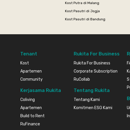
Kost Putra di Malang
Kost Pasutri di Jogja
Kost Pasutri di Bandung
Tenant
Rukita For Business
R
Kost
Rukita For Business
F
Apartemen
Corporate Subscription
K
Community
RuCollab
S
P
Kerjasama Rukita
Tentang Rukita
B
Coliving
Tentang Kami
Apartemen
Komitmen ESG Kami
U
Build to Rent
I
RuFinance