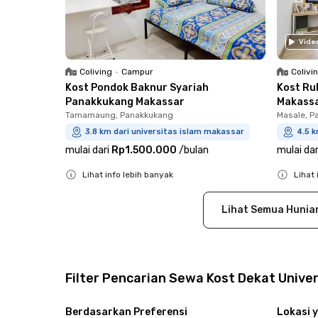
Vide
Coliving
•
Campur
Colivi
Kost Pondok Baknur Syariah
Kost Ru
Panakkukang Makassar
Makass
Tamamaung, Panakkukang
Masale, P
3.8 km dari universitas islam makassar
4.5 k
mulai dari
Rp1.500.000
/
bulan
mulai dar
Lihat info lebih banyak
Lihat 
Close
Close
Lihat Semua Hunia
Filter Pencarian Sewa Kost Dekat Unive
Berdasarkan Preferensi
Lokasi y