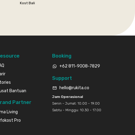
Kost Bali
esource
Booking
AQ
+62 811-9008-7829
arir
Support
tories
hello@rukita.co
usat Bantuan
Jam Operasional
rand Partner
Senin - Jumat: 10.00 - 19.00
Sabtu - Minggu: 10.30 - 17.00
ma Living
nfokost Pro