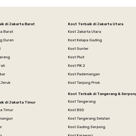
ik di Jakarta Barat
Kost Terbaik di Jakarta Utara
ta Barat
Kost Jakarta Utara
ng Duren
Kost Kelapa Gading
l
Kost Sunter
areng
Kost Pluit
rah
Kost PIK 2
bar
Kost Pademangan
 Jeruk
Kost Tanjung Priok
Kost Terbaik di Tangerang & Serpon
Kost Tangerang
ik di Jakarta Timur
ta Timur
Kost BSD
mangun
Kost Tangerang Selatan
ur
Kost Gading Serpong
g
Kost Karawaci