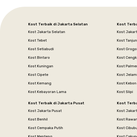
Kost Terbaik di Jakarta Selatan
Kost Terba
Kost Jakarta Selatan
Kost Jakar
Kost Tebet
Kost Tanju
Kost Setiabudi
Kost Grogo
Kost Bintaro
Kost Cengk
Kost Kuningan
Kost Palme
Kost Cipete
Kost Jelam
Kost Kemang
Kost Kebon
Kost Kebayoran Lama
Kost Slipi
Kost Terbaik di Jakarta Pusat
Kost Terba
Kost Jakarta Pusat
Kost Jakar
Kost Benhil
Kost Rawa
Kost Cempaka Putih
Kost Cibub
Kost Menteng
Kost Cakun