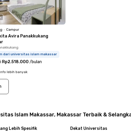
o
ng
•
Campur
kita Avira Panakkukang
ar
anakkukang
m dari universitas islam makassar
i
Rp2.518.000
/
bulan
info lebih banyak
n
rsitas Islam Makassar, Makassar Terbaik & Selang
ang Lebih Spesifik
Dekat Universitas