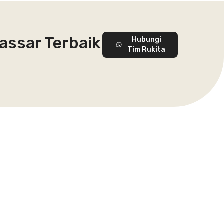
kassar Terbaik
Hubungi
Tim Rukita