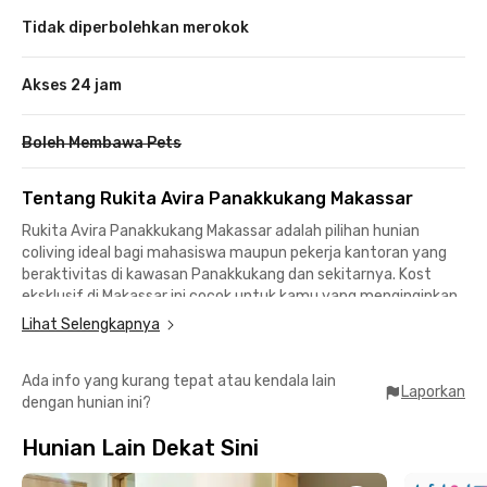
Tidak diperbolehkan merokok
Akses 24 jam
Boleh Membawa Pets
Tentang Rukita Avira Panakkukang Makassar
Rukita Avira Panakkukang Makassar adalah pilihan hunian
coliving ideal bagi mahasiswa maupun pekerja kantoran yang
beraktivitas di kawasan Panakkukang dan sekitarnya. Kost
eksklusif di Makassar ini cocok untuk kamu yang menginginkan
tempat tinggal nyaman, praktis, serta berada di area strategis
Lihat Selengkapnya
dengan akses mudah ke kampus, pusat perbelanjaan, hingga
fasilitas kesehatan.
Ada info yang kurang tepat atau kendala lain
Laporkan
dengan hunian ini?
Dengan lokasi yang berada di area strategis Panakkukang,
kamu bisa menikmati gaya hidup urban yang dinamis tanpa
Hunian Lain Dekat Sini
perlu khawatir soal jarak dan mobilitas harian.