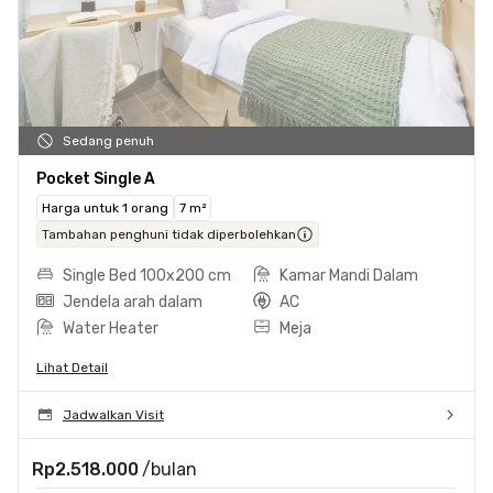
Sedang penuh
Pocket Single A
Harga untuk 1 orang
7 m²
Tambahan penghuni tidak diperbolehkan
Single Bed 100x200 cm
Kamar Mandi Dalam
Jendela arah dalam
AC
Water Heater
Meja
Lihat Detail
Jadwalkan Visit
Rp2.518.000
/bulan