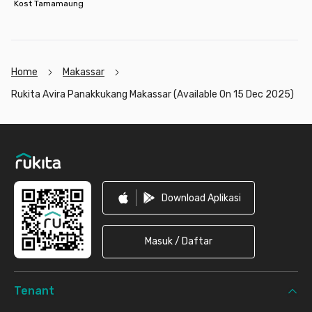
Kost Tamamaung
efisien untuk menunjang rutinitas harianmu.
Booking sekarang melalui aplikasi Rukita dan rasakan
pengalaman tinggal yang lebih mudah dan menyenangkan!
Home
Makassar
Rukita Avira Panakkukang Makassar (Available On 15 Dec 2025)
Footer
Download Aplikasi
Masuk / Daftar
Tenant