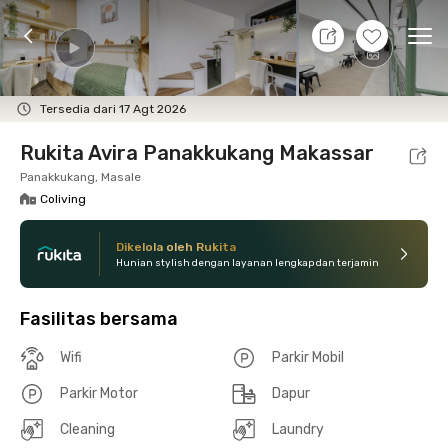
9 Agt 26 - Belum tahu
+
18
Ope
Foto
Fasilitas bersama
Lokasi
Kamar
Atura
Tersedia dari 17 Agt 2026
Rukita Avira Panakkukang Makassar
Panakkukang, Masale
Coliving
Dikelola oleh Rukita
Hunian stylish dengan layanan lengkap dan terjamin
Fasilitas bersama
Wifi
Parkir Mobil
Parkir Motor
Dapur
Cleaning
Laundry