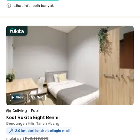
Lihat info lebih banyak
Close
Video
360
Coliving
•
Putri
Kost Rukita Eight Benhil
Bendungan Hilir, Tanah Abang
2.0 km dari londre bellagio mall
mulai dari
Rp3.668.000