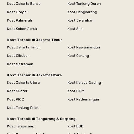
Kost Jakarta Barat
Kost Tanjung Duren
Kost Grogol
Kost Cengkareng
Kost Palmerah
Kost Jelambar
Kost Kebon Jeruk
Kost Slipi
Kost Terbaik di Jakarta Timur
Kost Jakarta Timur
Kost Rawamangun
Kost Cibubur
Kost Cakung
Kost Matraman
Kost Terbaik di Jakarta Utara
Kost Jakarta Utara
Kost Kelapa Gading
Kost Sunter
Kost Pluit
Kost PIK 2
Kost Pademangan
Kost Tanjung Priok
Kost Terbaik di Tangerang & Serpong
Kost Tangerang
Kost BSD