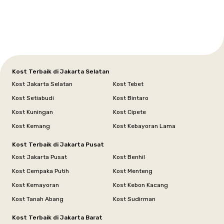
Tangerang
Bali
Yogyakarta
Jakarta
Jakarta
Jawa
Jakarta
Jawa
Sumatera
Selatan
Banten
Selatan
Barat
Barat
Bali
Yogyakarta
Tengah
Utara
Kost Terbaik di Jakarta Selatan
Kost Jakarta Selatan
Kost Tebet
Kost Setiabudi
Kost Bintaro
Kost Kuningan
Kost Cipete
Kost Kemang
Kost Kebayoran Lama
Kost Terbaik di Jakarta Pusat
Kost Jakarta Pusat
Kost Benhil
Kost Cempaka Putih
Kost Menteng
Kost Kemayoran
Kost Kebon Kacang
Kost Tanah Abang
Kost Sudirman
Kost Terbaik di Jakarta Barat