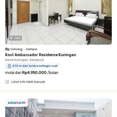
360
Coliving
•
Campur
Kost Ambassador Residence Kuningan
Karet Kuningan, Setiabudi
573 m dari londre bellagio mall
mulai dari
Rp4.950.000
/
bulan
Lihat info lebih banyak
Close