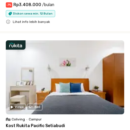
Rp3.408.000
/
bulan
-
7
%
Diskon sewa min. 12 Bulan
Lihat info lebih banyak
Close
Video
360
Coliving
•
Campur
Kost Rukita Pacific Setiabudi