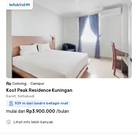
Coliving
•
Campur
Kost Peak Residence Kuningan
Karet, Setiabudi
939 m dari londre bellagio mall
mulai dari
Rp3.900.000
/
bulan
Lihat info lebih banyak
Close