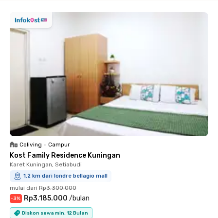
Coliving
•
Campur
Kost Family Residence Kuningan
Karet Kuningan, Setiabudi
1.2 km dari londre bellagio mall
mulai dari
Rp3.300.000
Rp3.185.000
/
bulan
-
3
%
Diskon sewa min. 12 Bulan