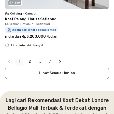
360
Coliving
•
Campur
Kost Pelangi House Setiabudi
Kelurahan Setiabudi, Setiabudi
2.1 km dari londre bellagio mall
mulai dari
Rp3.200.000
/
bulan
Lihat info lebih banyak
Close
1
2
...
7
Lihat Semua Hunian
Lagi cari Rekomendasi Kost Dekat Londre
Bellagio Mall Terbaik & Terdekat dengan