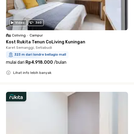
Video
360
Coliving
•
Campur
Kost Rukita Tenun CoLiving Kuningan
Karet Semanggi, Setiabudi
323 m dari londre bellagio mall
mulai dari
Rp4.918.000
/
bulan
Lihat info lebih banyak
Close