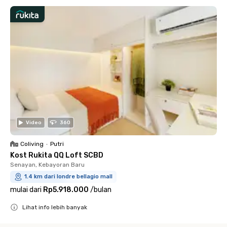
Video
360
Coliving
•
Putri
Kost Rukita QQ Loft SCBD
Senayan, Kebayoran Baru
1.4 km dari londre bellagio mall
mulai dari
Rp5.918.000
/
bulan
Lihat info lebih banyak
Close