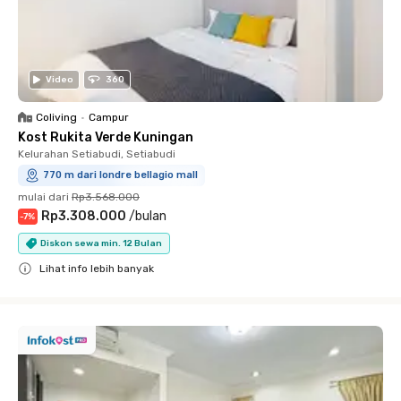
Video
360
Coliving
•
Campur
Kost Rukita Verde Kuningan
Kelurahan Setiabudi, Setiabudi
770 m dari londre bellagio mall
mulai dari
Rp3.568.000
Rp3.308.000
/
bulan
-
7
%
Diskon sewa min. 12 Bulan
Lihat info lebih banyak
Close