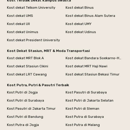
Kost Terbaik Dekat Kampus Swasta
Kost dekat Telkom University
Kost dekat Binus
Kost dekat UMS
Kost dekat Binus Alam Sutera
Kost dekat UII
Kost dekat UMY
Kost dekat Unimus
Kost dekat Udinus
Kost dekat President University
Kost Dekat Stasiun, MRT & Moda Transportasi
Kost dekat MRT Blok A
Kost dekat Bandara Soekarno-Hatta
Kost dekat Stasiun Cikini
Kost dekat MRT Haji Nawi
Kost dekat LRT Cawang
Kost dekat Stasiun Bekasi Timur
Kost Putra, Putri & Pasutri Terbaik
Kost Putri di Jogja
Kost Pasutri di Surabaya
Kost Putri di Surabaya
Kost Putri di Jakarta Selatan
Kost Pasutri di Jakarta Timur
Kost Putri di Sleman
Kost Putri di Bandung
Kost Putra di Surabaya
Kost Putra di Jogja
Kost Putra di Malang