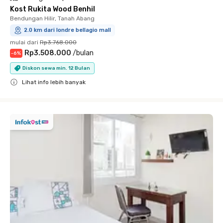
Kost Rukita Wood Benhil
Bendungan Hilir, Tanah Abang
2.0 km dari londre bellagio mall
mulai dari
Rp3.768.000
Rp3.508.000
/
bulan
-
6
%
Diskon sewa min. 12 Bulan
Lihat info lebih banyak
Close