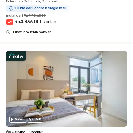
Kelurahan Setiabudi, Setiabudi
2.0 km dari londre bellagio mall
mulai dari
Rp4.986.000
Rp4.836.000
/
bulan
-
3
%
Lihat info lebih banyak
Close
Video
360
Coliving
•
Campur