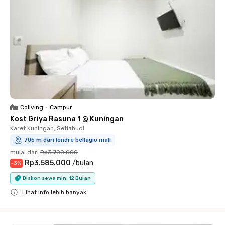
Coliving
•
Campur
Kost Griya Rasuna 1 @ Kuningan
Karet Kuningan, Setiabudi
705 m dari londre bellagio mall
mulai dari
Rp3.700.000
Rp3.585.000
/
bulan
-
3
%
Diskon sewa min. 12 Bulan
Lihat info lebih banyak
Close