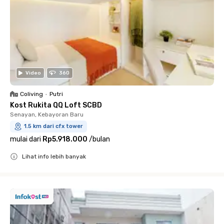
Video
360
Coliving
•
Putri
Kost Rukita QQ Loft SCBD
Senayan, Kebayoran Baru
1.5 km dari cfx tower
mulai dari
Rp5.918.000
/
bulan
Lihat info lebih banyak
Close