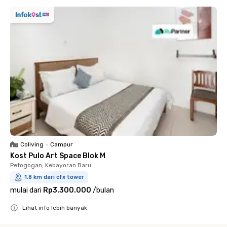
Coliving
•
Campur
Kost Pulo Art Space Blok M
Petogogan, Kebayoran Baru
1.8 km dari cfx tower
mulai dari
Rp3.300.000
/
bulan
Lihat info lebih banyak
Close