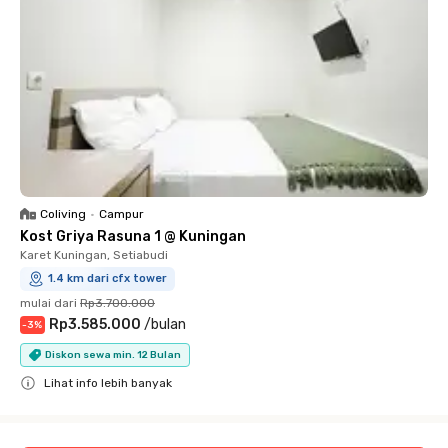
Coliving
•
Campur
Kost Griya Rasuna 1 @ Kuningan
Karet Kuningan, Setiabudi
1.4 km dari cfx tower
mulai dari
Rp3.700.000
Rp3.585.000
/
bulan
-
3
%
Diskon sewa min. 12 Bulan
Lihat info lebih banyak
Close