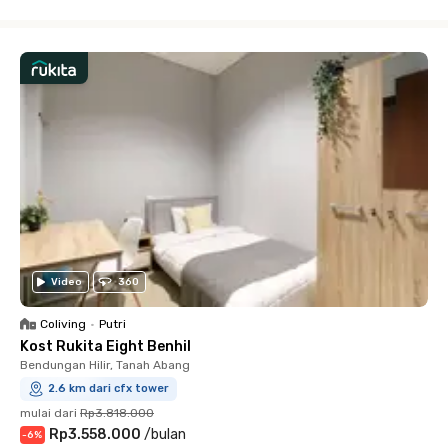
Close
Video
360
Coliving
•
Putri
Kost Rukita Eight Benhil
Bendungan Hilir, Tanah Abang
2.6 km dari cfx tower
mulai dari
Rp3.818.000
Rp3.558.000
/
bulan
-
6
%