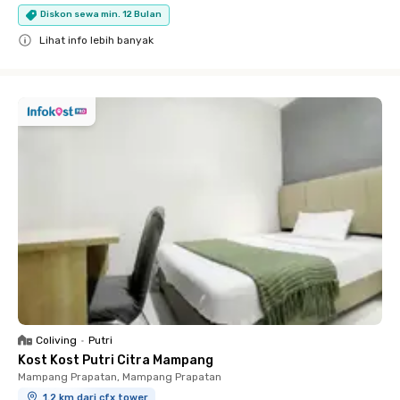
Diskon sewa min. 12 Bulan
Lihat info lebih banyak
Close
Coliving
•
Putri
Kost Kost Putri Citra Mampang
Mampang Prapatan, Mampang Prapatan
1.2 km dari cfx tower