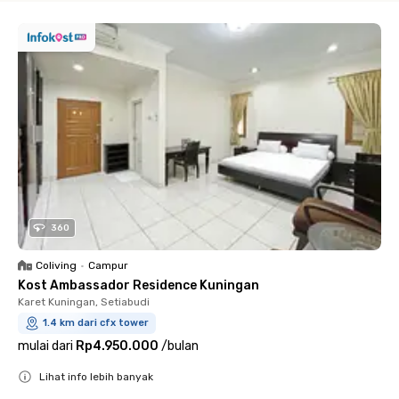
360
Coliving
•
Campur
Kost Ambassador Residence Kuningan
Karet Kuningan, Setiabudi
1.4 km dari cfx tower
mulai dari
Rp4.950.000
/
bulan
Lihat info lebih banyak
Close