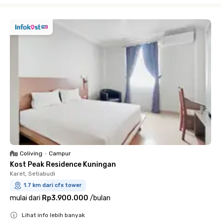
Coliving
•
Campur
Kost Peak Residence Kuningan
Karet, Setiabudi
1.7 km dari cfx tower
mulai dari
Rp3.900.000
/
bulan
Lihat info lebih banyak