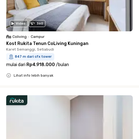
Video
360
Coliving
•
Campur
Kost Rukita Tenun CoLiving Kuningan
Karet Semanggi, Setiabudi
847 m dari cfx tower
mulai dari
Rp4.918.000
/
bulan
Lihat info lebih banyak
Close