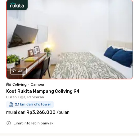
360
Coliving
•
Campur
Kost Rukita Mampang Coliving 94
Duren Tiga, Pancoran
2.1 km dari cfx tower
mulai dari
Rp3.268.000
/
bulan
Lihat info lebih banyak
Close