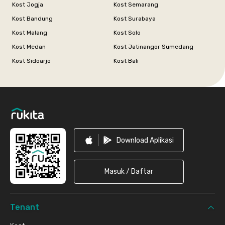
Kost Jogja
Kost Semarang
Kost Bandung
Kost Surabaya
Kost Malang
Kost Solo
Kost Medan
Kost Jatinangor Sumedang
Kost Sidoarjo
Kost Bali
Footer
Download Aplikasi
Masuk / Daftar
Tenant