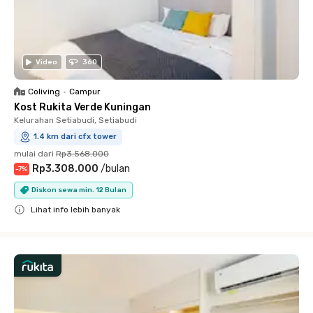
Video
360
Coliving
•
Campur
Kost Rukita Verde Kuningan
Kelurahan Setiabudi, Setiabudi
1.4 km dari cfx tower
mulai dari
Rp3.568.000
Rp3.308.000
/
bulan
-
7
%
Diskon sewa min. 12 Bulan
Lihat info lebih banyak
Close