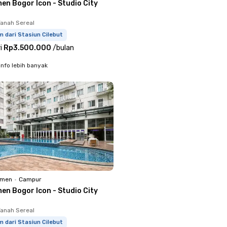
en Bogor Icon - Studio City
Tanah Sereal
m dari Stasiun Cilebut
i
Rp3.500.000
/
bulan
info lebih banyak
emen
•
Campur
en Bogor Icon - Studio City
Tanah Sereal
m dari Stasiun Cilebut