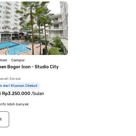
emen
•
Campur
en Bogor Icon - Studio City
Tanah Sereal
m dari Stasiun Cilebut
i
Rp3.250.000
/
bulan
info lebih banyak
n