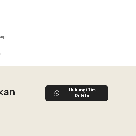
Bogor
or
r
hkan
Hubungi Tim
Rukita