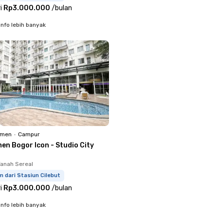
i
Rp3.000.000
/
bulan
info lebih banyak
emen
•
Campur
en Bogor Icon - Studio City
Tanah Sereal
m dari Stasiun Cilebut
i
Rp3.000.000
/
bulan
info lebih banyak