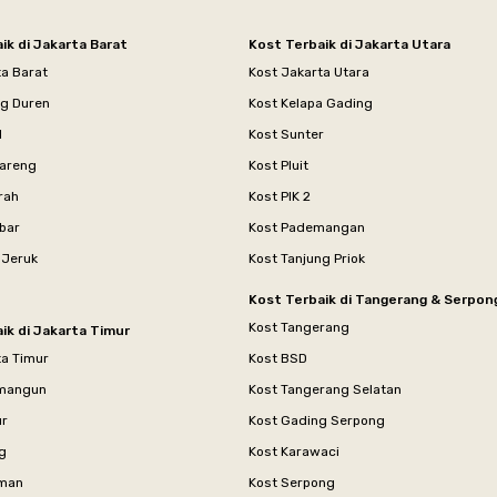
ik di Jakarta Barat
Kost Terbaik di Jakarta Utara
ta Barat
Kost Jakarta Utara
ng Duren
Kost Kelapa Gading
l
Kost Sunter
areng
Kost Pluit
rah
Kost PIK 2
bar
Kost Pademangan
 Jeruk
Kost Tanjung Priok
Kost Terbaik di Tangerang & Serpon
Kost Tangerang
ik di Jakarta Timur
ta Timur
Kost BSD
mangun
Kost Tangerang Selatan
ur
Kost Gading Serpong
g
Kost Karawaci
aman
Kost Serpong