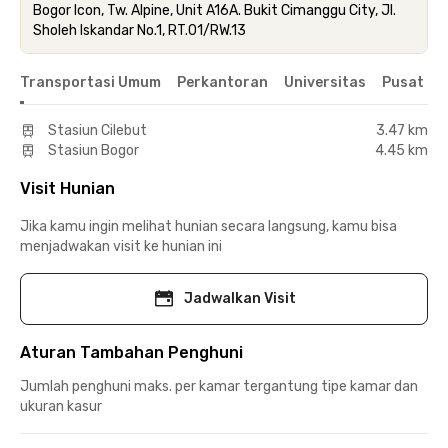
Bogor Icon, Tw. Alpine, Unit A16A. Bukit Cimanggu City, Jl.
Sholeh Iskandar No.1, RT.01/RW.13
Transportasi Umum
Perkantoran
Universitas
Pusat Pe
Stasiun Cilebut
3.47 km
Stasiun Bogor
4.45 km
Visit Hunian
Jika kamu ingin melihat hunian secara langsung, kamu bisa
menjadwakan visit ke hunian ini
Jadwalkan Visit
Aturan Tambahan Penghuni
Jumlah penghuni maks. per kamar tergantung tipe kamar dan
ukuran kasur