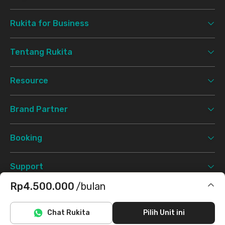
Rukita for Business
Tentang Rukita
Resource
Brand Partner
Booking
Support
Rp4.500.000
/bulan
Syarat & Ketentuan
Kebijakan Privasi
©
2026 Rukita. All rights reserved.
Termasuk IPL
Chat Rukita
Pilih Unit ini
Facebook
Instagram
Twitter
TikTok
Tidak termasuk internet/wifi, listrik, air