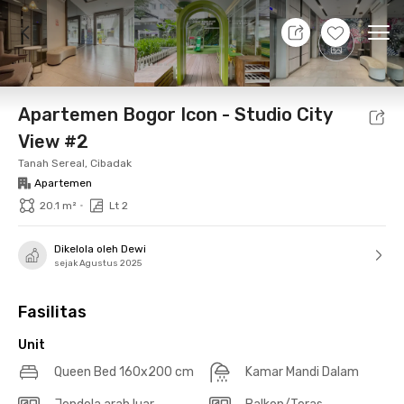
9 Agt 26 - Belum tahu
+
24
Ope
Foto
Fasilitas bersama
Lokasi
Aturan Tambahan
Apartemen Bogor Icon - Studio City
View #2
Tanah Sereal, Cibadak
Apartemen
•
20.1 m²
Lt 2
Dikelola oleh Dewi
sejak Agustus 2025
Fasilitas
Unit
Queen Bed 160x200 cm
Kamar Mandi Dalam