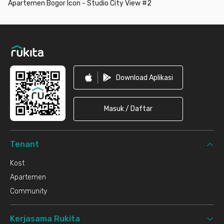
Apartemen Bogor Icon - Studio City View #2
Footer
Download Aplikasi
Masuk / Daftar
Tenant
Kost
Apartemen
Community
Kerjasama Rukita