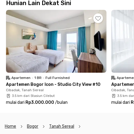
Hunian Lain Dekat Sini
Apartemen Bogor Icon - Studio City View #2 menawarkan
kamar fully furnished dengan AC, TV, kamar mandi dalam yang
dilengkapi shower dan water heater.
Tagihan sewa Apartemen Bogor Icon sudah termasuk akses
menggunakan fasilitas bersamanya seperti kolam renang,
gym, area parkir, juga lift dan lobi. Cocok buat pekerja kantoran
dan pasutri yang tidak ingin mengurus hunian dengan banyak
ruang.
Lakukan online booking untuk mengamankan unitmu di
Apartemen Bogor Icon ini!
Apartemen
•
1 BR
•
Full Furnished
Aparteme
Apartemen Bogor Icon - Studio City View #10
Apartemen 
Cibadak, Tanah Sereal
Cibadak, Tan
3.5 km dari Stasiun Cilebut
3.5 km dar
mulai dari
Rp3.000.000
/
bulan
mulai dari
R
Home
Bogor
Tanah Sereal