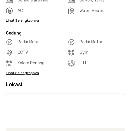
Jendela arah luar
Balkon/Teras
AC
Water Heater
Lihat Selengkapnya
Gedung
Parkir Mobil
Parkir Motor
CCTV
Gym
Kolam Renang
Lift
Lihat Selengkapnya
Lokasi