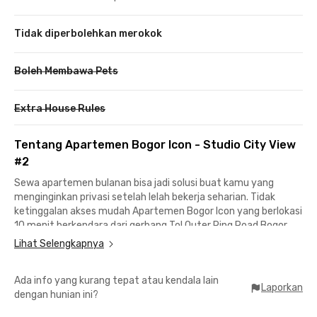
Tidak diperbolehkan merokok
Boleh Membawa Pets
Extra House Rules
Tentang Apartemen Bogor Icon - Studio City View
#2
Sewa apartemen bulanan bisa jadi solusi buat kamu yang
menginginkan privasi setelah lelah bekerja seharian. Tidak
ketinggalan akses mudah Apartemen Bogor Icon yang berlokasi
10 menit berkendara dari gerbang Tol Outer Ring Road Bogor.
Lihat Selengkapnya
Apartemen di Bogor ini juga strategis ke berbagai pusat
perbelanjaan. LOTTE Grosir Bogor, Transmart Yasmin Bogor,
Ada info yang kurang tepat atau kendala lain
atau Informa Yasmin Bogor bisa dicapai kurang dari 5 menit.
Laporkan
dengan hunian ini?
Menuju perkantoran di Jalan Pajajaran atau Stasiun Bogor
hanya butuh 15 menit berkendara.