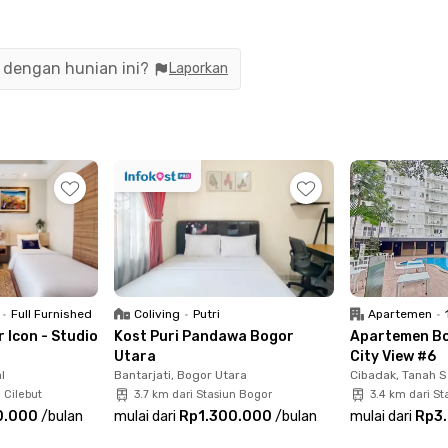
 A sudah termasuk akses untuk menggunakan
area parkir, juga lift dan lobi. Cocok buat pekerja
us hunian dengan banyak ruang.
n dengan hunian ini?
Laporkan
gai pusat perbelanjaan. LOTTE Grosir Bogor,
ogor bisa dicapai kurang dari 5 menit. Menuju
ogor hanya butuh 15 menit berkendara.
tmu di Apartemen Bogor Icon Studio - A ini!
•
Full Furnished
Coliving
•
Putri
Apartemen
•
 Icon - Studio
Kost Puri Pandawa Bogor
Apartemen Bog
Utara
City View #6
l
Bantarjati, Bogor Utara
Cibadak, Tanah S
 Cilebut
3.7 km dari Stasiun Bogor
3.4 km dari St
0.000
/
bulan
mulai dari
Rp1.300.000
/
bulan
mulai dari
Rp3