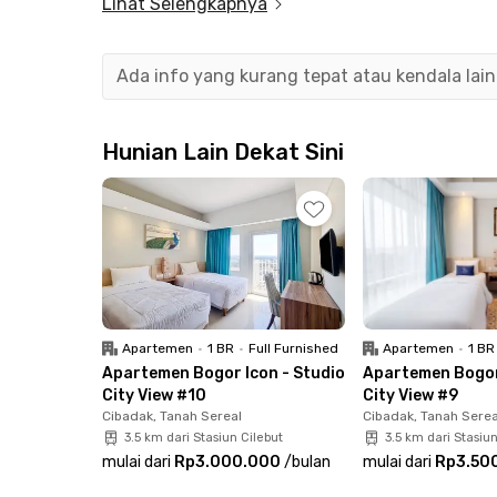
Lihat Selengkapnya
Tagihan sewa Apartemen Bogor Icon Studio -
fasilitas bersamanya seperti kolam renang, gym, 
kantoran dan pasutri yang tidak ingin mengur
Ada info yang kurang tepat atau kendala lai
Apartemen di Bogor ini juga strategis ke berba
Transmart Yasmin Bogor, atau Informa Yasmin B
Hunian Lain Dekat Sini
perkantoran di Jalan Pajajaran atau Stasiun B
Lakukan online booking untuk mengamankan uni
Apartemen
•
1 BR
•
Full Furnished
Apartemen
•
1 BR
Apartemen Bogor Icon - Studio
Apartemen Bogor
City View #10
City View #9
Cibadak, Tanah Sereal
Cibadak, Tanah Serea
3.5 km dari Stasiun Cilebut
3.5 km dari Stasiun
mulai dari
Rp3.000.000
/
bulan
mulai dari
Rp3.50