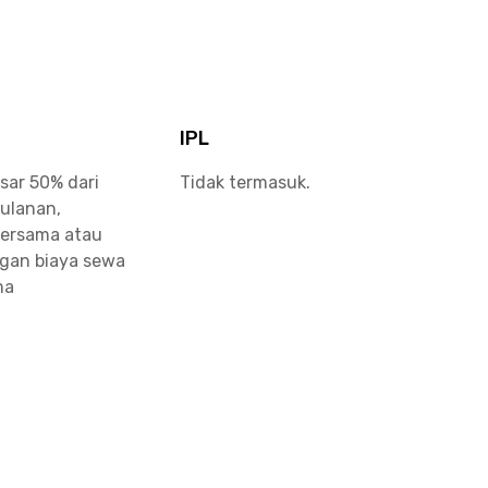
IPL
sar 50% dari
Tidak termasuk.
bulanan,
bersama atau
ngan biaya sewa
ma