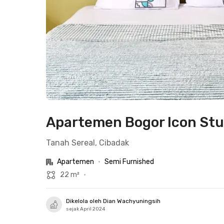
Apartemen Bogor Icon Stud
Tanah Sereal, Cibadak
Apartemen
•
Semi Furnished
22 m²
•
Dikelola oleh Dian Wachyuningsih
sejak April 2024