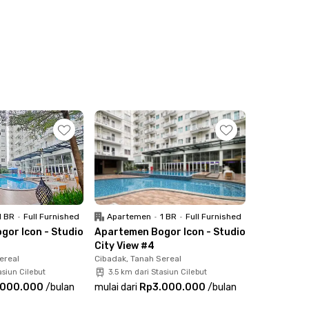
1 BR
•
Full Furnished
Apartemen
•
1 BR
•
Full Furnished
or Icon - Studio
Apartemen Bogor Icon - Studio
City View #4
ereal
Cibadak, Tanah Sereal
asiun Cilebut
3.5 km dari Stasiun Cilebut
.000.000
/
bulan
mulai dari
Rp3.000.000
/
bulan