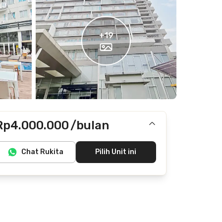
+
19
Rp4.000.000
/bulan
Termasuk internet/wifi
Chat Rukita
Pilih Unit ini
Tidak termasuk IPL, listrik