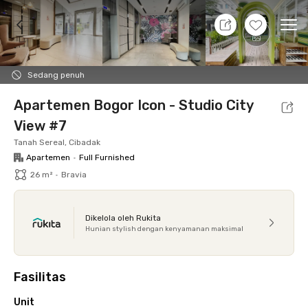
8 Agt 26 - Belum tahu
+
16
Ope
Foto
Fasilitas bersama
Lokasi
Aturan Tambahan
Sedang penuh
Apartemen Bogor Icon - Studio City
View #7
Tanah Sereal, Cibadak
Apartemen
•
Full Furnished
26 m²
•
Bravia
Dikelola oleh Rukita
Hunian stylish dengan kenyamanan maksimal
Fasilitas
Unit