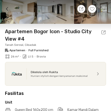
8 Agt 26 - Belum tahu
+
19
Ope
Foto
Fasilitas bersama
Lokasi
Aturan Tambahan
Apartemen Bogor Icon - Studio City
View #4
Tanah Sereal, Cibadak
Apartemen
•
Full Furnished
•
26 m²
Lt 5
•
Bravia
Dikelola oleh Rukita
Hunian stylish dengan kenyamanan maksimal
Fasilitas
Unit
Queen Bed 160x200 cm
Kamar Mandi Dalam