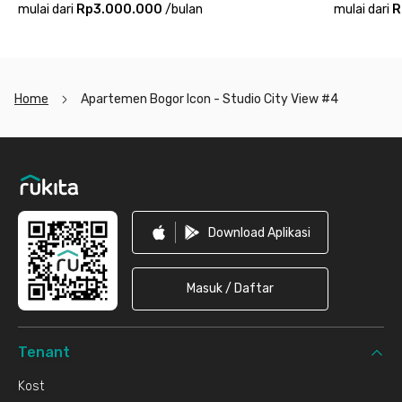
mulai dari
Rp3.000.000
/
bulan
mulai dari
R
Home
Apartemen Bogor Icon - Studio City View #4
Footer
Download Aplikasi
Masuk / Daftar
Tenant
Kost