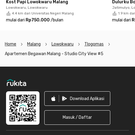
Kost Papi Lowokwaru Malang
Dulurku B
Lowokwaru, Lowokwaru
Jatimulyo, 
4.4 km dari Universitas Negeri Malang
1.9 km dar
mulai dari
Rp750.000
/
bulan
mulai dari
R
Home
Malang
Lowokwaru
Tlogomas
Apartemen Begawan Malang - Studio City View #5
Footer
Download Aplikasi
Masuk / Daftar