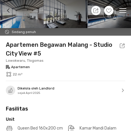
9 Agt 26 - Belum tahu
+
23
Ope
Foto
Fasilitas bersama
Lokasi
Aturan Tambahan
Sedang penuh
Apartemen Begawan Malang - Studio
City View #5
Lowokwaru, Tlogomas
Apartemen
22 m²
Dikelola oleh Landlord
sejak April 2025
Fasilitas
Unit
Queen Bed 160x200 cm
Kamar Mandi Dalam