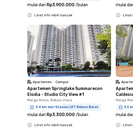
mulai dari
Rp3.900.000
/
bulan
mulai dar
Lihat info lebih banyak
Lihat 
Close
Close
Apartemen
•
Campur
Apart
Apartemen Springlake Summarecon
Apartem
Elodia - Studio City View #1
Caldesia
Marga Mulya, Bekasi Utara
Marga Mul
3.4 km dari Stasiun LRT Bekasi Barat
3.5 k
mulai dari
Rp3.300.000
/
bulan
mulai dar
Lihat info lebih banyak
Lihat 
Close
Close