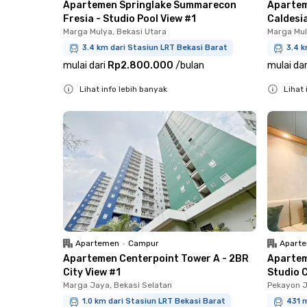
Apartemen Springlake Summarecon
Apartem
Fresia - Studio Pool View #1
Caldesia
Marga Mulya, Bekasi Utara
Marga Mul
3.4 km dari Stasiun LRT Bekasi Barat
3.4 k
mulai dari
Rp2.800.000
/
bulan
mulai dar
Lihat info lebih banyak
Lihat 
Close
Close
Apartemen
•
Campur
Apart
Apartemen Centerpoint Tower A - 2BR
Apartem
City View #1
Studio C
Marga Jaya, Bekasi Selatan
Pekayon J
1.0 km dari Stasiun LRT Bekasi Barat
431 m