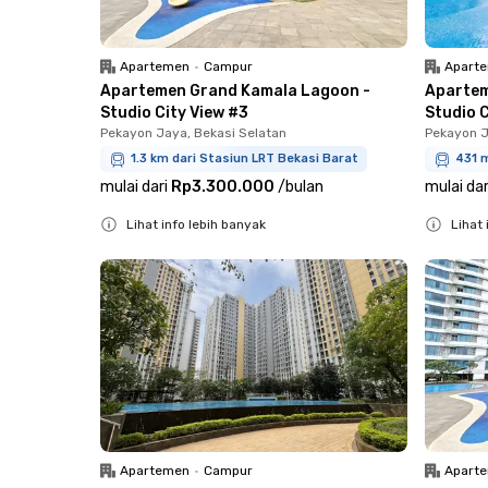
Apartemen
•
Campur
Apart
Apartemen Grand Kamala Lagoon -
Apartem
Studio City View #3
Studio C
Pekayon Jaya, Bekasi Selatan
Pekayon J
1.3 km dari Stasiun LRT Bekasi Barat
431 m
mulai dari
Rp3.300.000
/
bulan
mulai dar
Lihat info lebih banyak
Lihat 
Close
Close
Apartemen
•
Campur
Apart