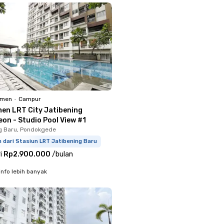
emen
•
Campur
en LRT City Jatibening
on - Studio Pool View #1
g Baru, Pondokgede
 dari Stasiun LRT Jatibening Baru
i
Rp2.900.000
/
bulan
info lebih banyak