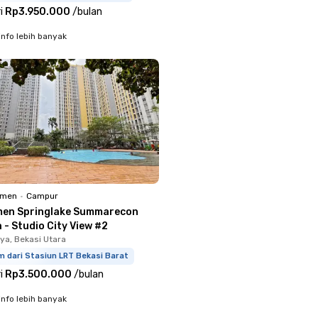
i
Rp3.950.000
/
bulan
info lebih banyak
emen
•
Campur
en Springlake Summarecon
 - Studio City View #2
ya, Bekasi Utara
m dari Stasiun LRT Bekasi Barat
i
Rp3.500.000
/
bulan
info lebih banyak