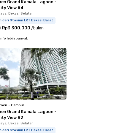
en Grand Kamala Lagoon -
ity View #4
aya, Bekasi Selatan
m dari Stasiun LRT Bekasi Barat
i
Rp3.300.000
/
bulan
info lebih banyak
emen
•
Campur
en Grand Kamala Lagoon -
ity View #2
aya, Bekasi Selatan
m dari Stasiun LRT Bekasi Barat