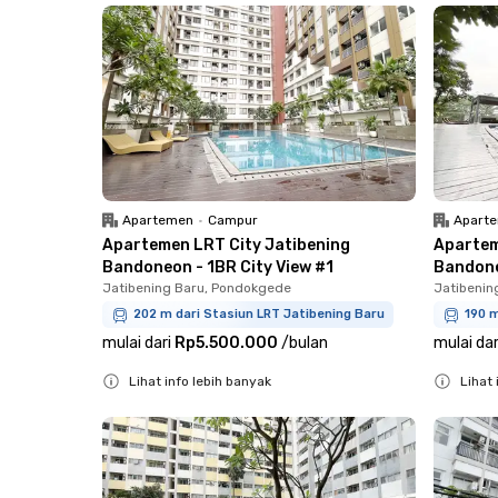
Apartemen
•
Campur
Apart
Apartemen LRT City Jatibening
Apartem
Bandoneon - 1BR City View #1
Bandone
Jatibening Baru, Pondokgede
Jatibenin
202 m dari Stasiun LRT Jatibening Baru
190 m
mulai dari
Rp5.500.000
/
bulan
mulai dar
Lihat info lebih banyak
Lihat 
Close
Close