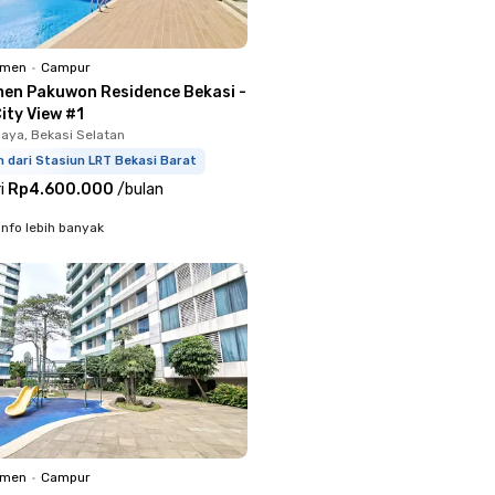
emen
•
Campur
en Pakuwon Residence Bekasi -
ity View #1
aya, Bekasi Selatan
 dari Stasiun LRT Bekasi Barat
i
Rp4.600.000
/
bulan
info lebih banyak
emen
•
Campur