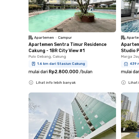
Apartemen
•
Campur
Apart
Apartemen Sentra Timur Residence
Apartem
Cakung - 1BR City View #1
Studio P
Pulo Gebang, Cakung
Marga Jay
1.6 km dari Stasiun Cakung
439 m
mulai dari
Rp2.800.000
/
bulan
mulai dar
Lihat info lebih banyak
Lihat 
Close
Close