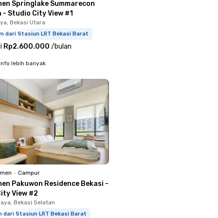
en Springlake Summarecon
 - Studio City View #1
ya, Bekasi Utara
m dari Stasiun LRT Bekasi Barat
i
Rp2.600.000
/
bulan
info lebih banyak
emen
•
Campur
en Pakuwon Residence Bekasi -
ity View #2
aya, Bekasi Selatan
 dari Stasiun LRT Bekasi Barat