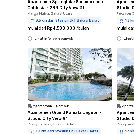
Apartemen Springlake Summarecon
Apartem
Caldesia - 2BR City View #1
Studio C
Marga Mulya, Bekasi Utara
Pekayon J
3.5 km dari Stasiun LRT Bekasi Barat
1.3 k
mulai dari
Rp4.500.000
/
bulan
mulai dar
Lihat info lebih banyak
Lihat 
Close
Close
Apartemen
•
Campur
Apart
Apartemen Grand Kamala Lagoon -
Apartem
Studio City View #1
Studio C
Pekayon Jaya, Bekasi Selatan
Pekayon J
1.3 km dari Stasiun LRT Bekasi Barat
1.3 k