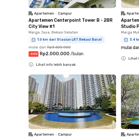
Apartemen
•
Campur
Apart
Apartemen Centerpoint Tower B - 2BR
Apartem
City View #1
Studio 
Marga Jaya, Bekasi Selatan
Marga Mul
1.0 km dari Stasiun LRT Bekasi Barat
3.4 k
mulai dari
Rp3.600.000
mulai dar
Rp2.000.000
/
bulan
-
44
%
Lihat 
Lihat info lebih banyak
Close
Close
Apartemen
•
Campur
Apart