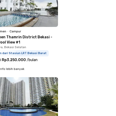
emen
•
Campur
en Thamrin District Bekasi -
ool View #1
a, Bekasi Selatan
 dari Stasiun LRT Bekasi Barat
i
Rp3.250.000
/
bulan
info lebih banyak