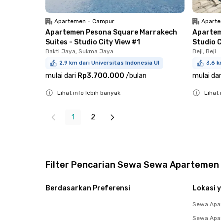
Apartemen
•
Campur
Apart
Apartemen Pesona Square Marrakech
Apartem
Suites - Studio City View #1
Studio C
Bakti Jaya, Sukma Jaya
Beji, Beji
2.9 km dari Universitas Indonesia UI
3.6 k
mulai dari
Rp3.700.000
/
bulan
mulai dar
Lihat info lebih banyak
Lihat 
Close
Close
1
2
Filter Pencarian Sewa Sewa Apartemen
Berdasarkan Preferensi
Lokasi y
Sewa Apa
Sewa Apa