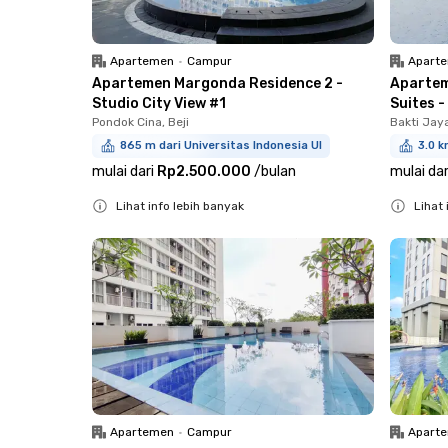
Apartemen
•
Campur
Apart
Apartemen Margonda Residence 2 -
Apartem
Studio City View #1
Suites -
Pondok Cina, Beji
Bakti Jay
865 m dari Universitas Indonesia UI
3.0 k
mulai dari
Rp2.500.000
/
bulan
mulai dar
Lihat info lebih banyak
Lihat 
Close
Close
Apartemen
•
Campur
Apart