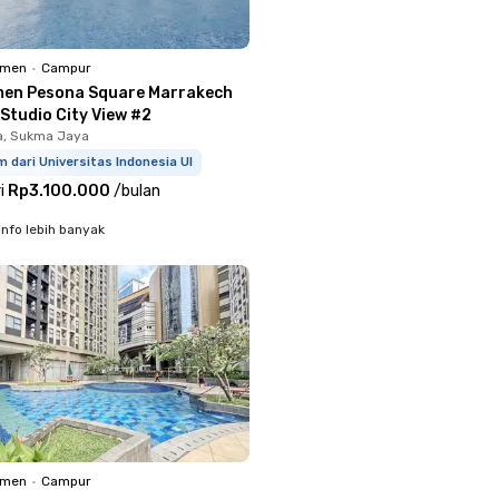
emen
•
Campur
en Pesona Square Marrakech
 Studio City View #2
a, Sukma Jaya
m dari Universitas Indonesia UI
i
Rp3.100.000
/
bulan
info lebih banyak
emen
•
Campur