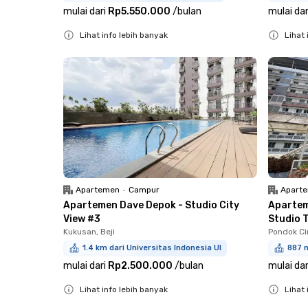
mulai dari
Rp5.550.000
/
bulan
mulai dar
Lihat info lebih banyak
Lihat 
Close
Close
Apartemen
•
Campur
Apart
Apartemen Dave Depok - Studio City
Apartem
View #3
Studio T
Kukusan, Beji
Pondok Cin
1.4 km dari Universitas Indonesia UI
887 m
mulai dari
Rp2.500.000
/
bulan
mulai dar
Lihat info lebih banyak
Lihat 
Close
Close