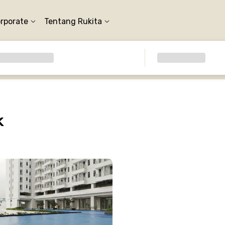
orporate
Tentang Rukita
k