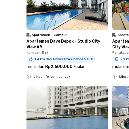
Apartemen
•
Campur
Apart
Apartemen Dave Depok - Studio City
Apartem
View #8
City Vie
Kukusan, Beji
Rangkapan
1.4 km dari Universitas Indonesia UI
2.9 k
mulai dari
Rp2.600.000
/
bulan
mulai dar
Lihat info lebih banyak
Lihat 
Close
Close