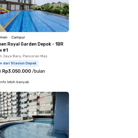
emen
•
Campur
en Royal Garden Depok - 1BR
w #1
 Jaya Baru, Pancoran Mas
m dari Stasiun Depok
i
Rp3.050.000
/
bulan
info lebih banyak