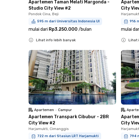
Apartemen Taman Melati Margonda -
Apartem
Studio City View #2
City Vie
Pondok Cina, Beji
Harjamukt
595 m dari Universitas Indonesia UI
916 m
mulai dari
Rp3.250.000
/
bulan
mulai dar
Lihat info lebih banyak
Lihat 
Close
Close
Apartemen
•
Campur
Apart
Apartemen Transpark Cibubur - 2BR
Apartem
City View #2
City Vie
Harjamukti, Cimanggis
Harjamukt
722 m dari Stasiun LRT Harjamukti
794 