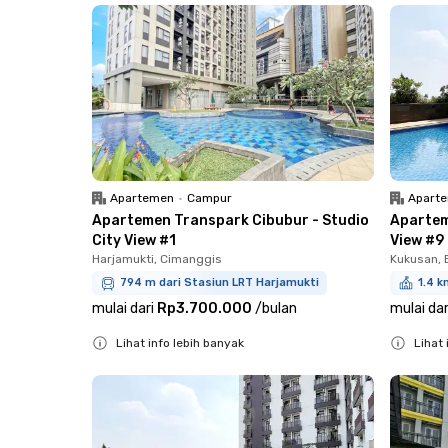
Apartemen
•
Campur
Apart
Apartemen Transpark Cibubur - Studio
Apartem
City View #1
View #9
Harjamukti, Cimanggis
Kukusan, B
794 m dari Stasiun LRT Harjamukti
1.4 k
mulai dari
Rp3.700.000
/
bulan
mulai dar
Lihat info lebih banyak
Lihat 
Close
Close