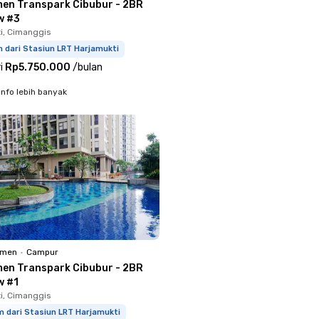
en Transpark Cibubur - 2BR
w #3
i, Cimanggis
 dari Stasiun LRT Harjamukti
i
Rp5.750.000
/
bulan
info lebih banyak
emen
•
Campur
en Transpark Cibubur - 2BR
w #1
i, Cimanggis
m dari Stasiun LRT Harjamukti