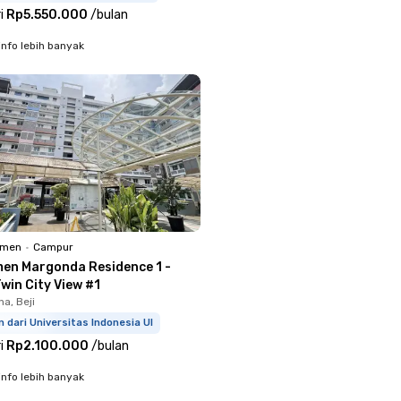
i
Rp5.550.000
/
bulan
info lebih banyak
emen
•
Campur
en Margonda Residence 1 -
win City View #1
a, Beji
 dari Universitas Indonesia UI
i
Rp2.100.000
/
bulan
info lebih banyak