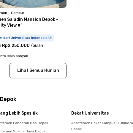
emen
•
Campur
en Saladin Mansion Depok -
ity View #1
m dari Universitas Indonesia UI
i
Rp2.250.000
/
bulan
info lebih banyak
Lihat Semua Hunian
 Depok
ang Lebih Spesifik
Dekat Universitas
rtemen Pancoran Mas Depok
Apartemen Dekat Kampus C Unindra
Depok
rtemen Sukma Jaya Depok