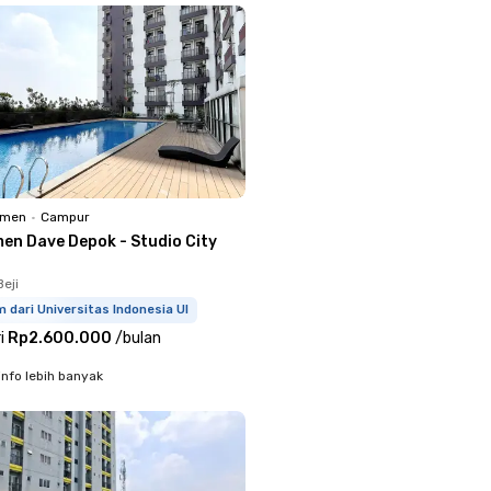
emen
•
Campur
en Dave Depok - Studio City
eji
m dari Universitas Indonesia UI
i
Rp2.600.000
/
bulan
info lebih banyak