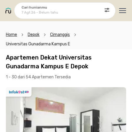
Cari hunianmu
7 Agt 26 - Belum tahu
Ope
Home
Depok
Cimanggis
Universitas Gunadarma Kampus E
Apartemen Dekat Universitas
Gunadarma Kampus E Depok
1 - 30 dari 54 Apartemen
Tersedia