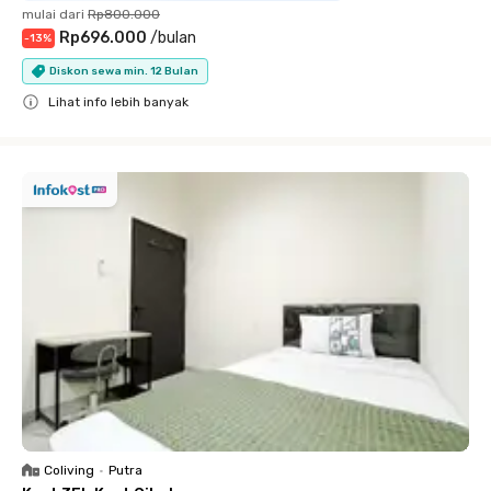
mulai dari
Rp800.000
Rp696.000
/
bulan
-
13
%
Diskon sewa min. 12 Bulan
Lihat info lebih banyak
Close
Coliving
•
Putra