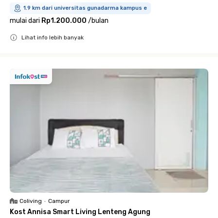
1.9 km dari universitas gunadarma kampus e
mulai dari
Rp1.200.000
/
bulan
Lihat info lebih banyak
Close
Coliving
•
Campur
Kost Annisa Smart Living Lenteng Agung