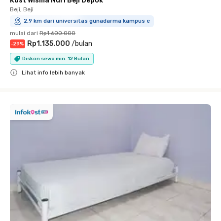
Kost Wisma Nuri Beji Depok
Beji, Beji
2.9 km dari universitas gunadarma kampus e
mulai dari
Rp1.600.000
Rp1.135.000
/
bulan
-
29
%
Diskon sewa min. 12 Bulan
Lihat info lebih banyak
Close