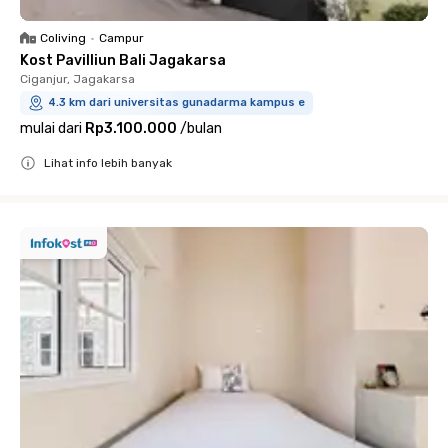
Coliving
•
Campur
Kost Pavilliun Bali Jagakarsa
Ciganjur, Jagakarsa
4.3 km dari universitas gunadarma kampus e
mulai dari
Rp3.100.000
/
bulan
Lihat info lebih banyak
Close