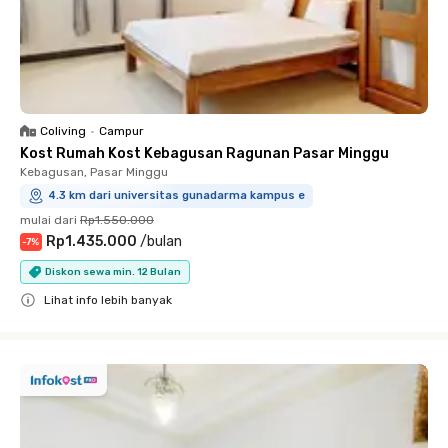
Coliving
•
Campur
Kost Rumah Kost Kebagusan Ragunan Pasar Minggu
Kebagusan, Pasar Minggu
4.3 km dari universitas gunadarma kampus e
mulai dari
Rp1.550.000
Rp1.435.000
/
bulan
-
7
%
Diskon sewa min. 12 Bulan
Lihat info lebih banyak
Close