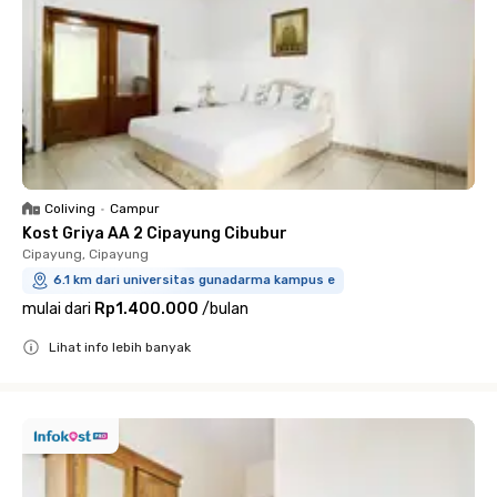
Coliving
•
Campur
Kost Griya AA 2 Cipayung Cibubur
Cipayung, Cipayung
6.1 km dari universitas gunadarma kampus e
mulai dari
Rp1.400.000
/
bulan
Lihat info lebih banyak
Close