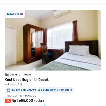
Close
Coliving
•
Putra
Kost Kost Nugie 1 UI Depok
Kukusan, Beji
2.7 km dari universitas gunadarma kampus e
mulai dari
Rp1.800.000
Rp1.685.000
/
bulan
-
6
%