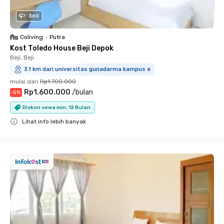
360
Coliving
•
Putra
Kost Toledo House Beji Depok
Beji, Beji
3.1 km dari universitas gunadarma kampus e
mulai dari
Rp1.700.000
Rp1.600.000
/
bulan
-
5
%
Diskon sewa min. 12 Bulan
Lihat info lebih banyak
Close