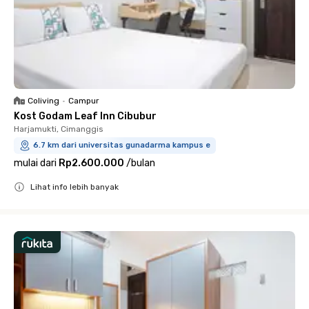
Coliving
•
Campur
Kost Godam Leaf Inn Cibubur
Harjamukti, Cimanggis
6.7 km dari universitas gunadarma kampus e
mulai dari
Rp2.600.000
/
bulan
Lihat info lebih banyak
Close