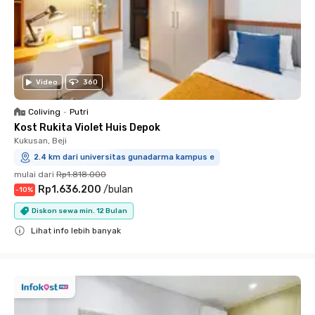
Video
360
Coliving
•
Putri
Kost Rukita Violet Huis Depok
Kukusan, Beji
2.4 km dari universitas gunadarma kampus e
mulai dari
Rp1.818.000
Rp1.636.200
/
bulan
-
10
%
Diskon sewa min. 12 Bulan
Lihat info lebih banyak
Close