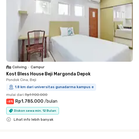
Coliving
•
Campur
Kost Bless House Beji Margonda Depok
Pondok Cina, Beji
1.8 km dari universitas gunadarma kampus e
mulai dari
Rp1.900.000
Rp1.785.000
/
bulan
-
6
%
Diskon sewa min. 12 Bulan
Lihat info lebih banyak
Close