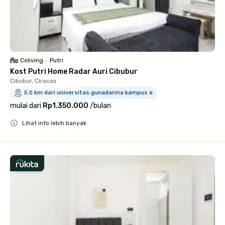
Coliving
•
Putri
Kost Putri Home Radar Auri Cibubur
Cibubur, Ciracas
5.0 km dari universitas gunadarma kampus e
mulai dari
Rp1.350.000
/
bulan
Lihat info lebih banyak
Close