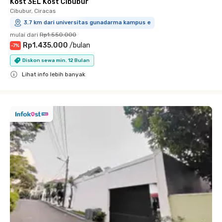
Kost 3EL Kost Cibubur
Cibubur, Ciracas
3.7 km dari universitas gunadarma kampus e
mulai dari
Rp1.550.000
Rp1.435.000
/
bulan
-
7
%
Diskon sewa min. 12 Bulan
Lihat info lebih banyak
Close