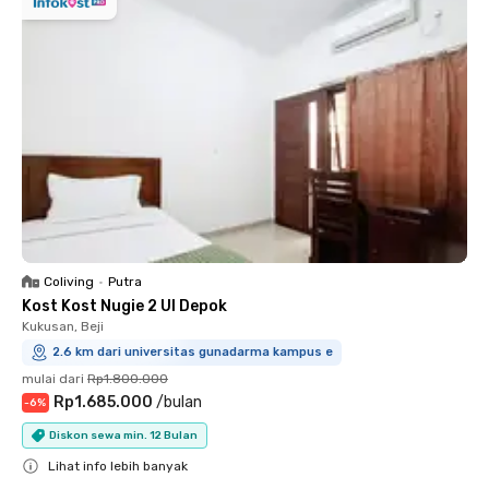
Coliving
•
Putra
Kost Kost Nugie 2 UI Depok
Kukusan, Beji
2.6 km dari universitas gunadarma kampus e
mulai dari
Rp1.800.000
Rp1.685.000
/
bulan
-
6
%
Diskon sewa min. 12 Bulan
Lihat info lebih banyak