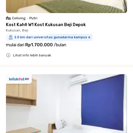
Coliving
•
Putri
Kost Kahfi W1 Kost Kukusan Beji Depok
Kukusan, Beji
2.0 km dari universitas gunadarma kampus e
mulai dari
Rp1.700.000
/
bulan
Lihat info lebih banyak
Close