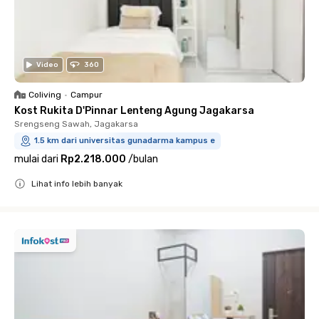
Video
360
Coliving
•
Campur
Kost Rukita D'Pinnar Lenteng Agung Jagakarsa
Srengseng Sawah, Jagakarsa
1.5 km dari universitas gunadarma kampus e
mulai dari
Rp2.218.000
/
bulan
Lihat info lebih banyak
Close