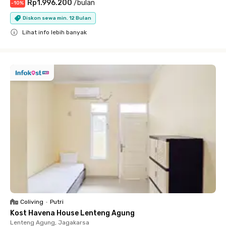
Rp1.996.200
/
bulan
-
10
%
Diskon sewa min. 12 Bulan
Lihat info lebih banyak
Close
Coliving
•
Putri
Kost Havena House Lenteng Agung
Lenteng Agung, Jagakarsa