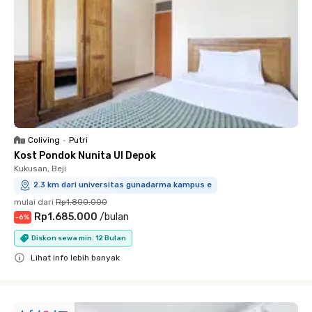
Coliving
•
Putri
Kost Pondok Nunita UI Depok
Kukusan, Beji
2.3 km dari universitas gunadarma kampus e
mulai dari
Rp1.800.000
Rp1.685.000
/
bulan
-
6
%
Diskon sewa min. 12 Bulan
Lihat info lebih banyak
Close