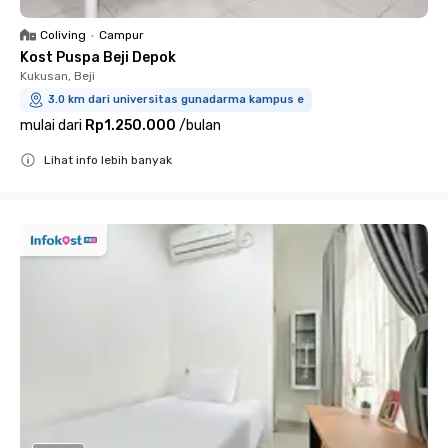
Coliving
•
Campur
Kost Puspa Beji Depok
Kukusan, Beji
3.0 km dari universitas gunadarma kampus e
mulai dari
Rp1.250.000
/
bulan
Lihat info lebih banyak
Close