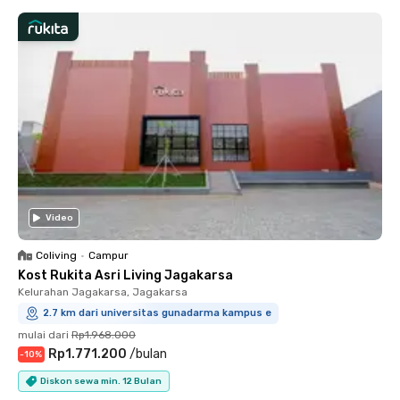
Video
Coliving
•
Campur
Kost Rukita Asri Living Jagakarsa
Kelurahan Jagakarsa, Jagakarsa
2.7 km dari universitas gunadarma kampus e
mulai dari
Rp1.968.000
Rp1.771.200
/
bulan
-
10
%
Diskon sewa min. 12 Bulan