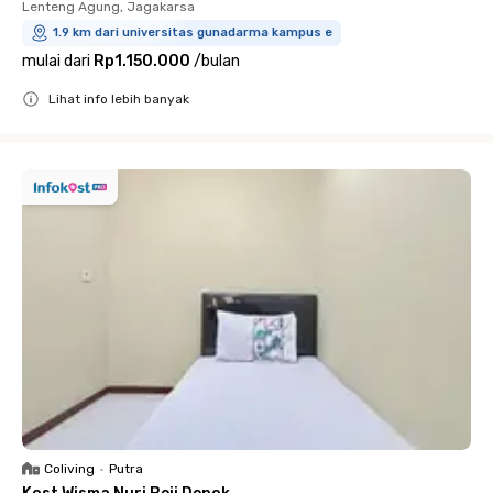
Lenteng Agung, Jagakarsa
1.9 km dari universitas gunadarma kampus e
mulai dari
Rp1.150.000
/
bulan
Lihat info lebih banyak
Close
Coliving
•
Putra