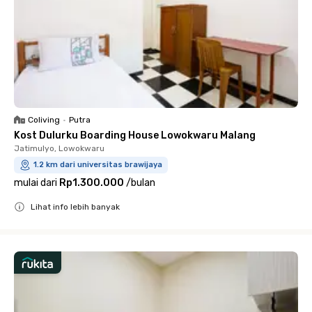
Coliving
•
Putra
Kost Dulurku Boarding House Lowokwaru Malang
Jatimulyo, Lowokwaru
1.2 km dari universitas brawijaya
mulai dari
Rp1.300.000
/
bulan
Lihat info lebih banyak
Close