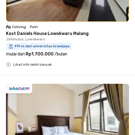
Coliving
•
Putri
Kost Daniels House Lowokwaru Malang
Jatimulyo, Lowokwaru
919 m dari universitas brawijaya
mulai dari
Rp1.700.000
/
bulan
Lihat info lebih banyak
Close