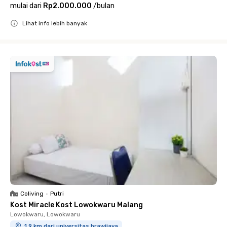
mulai dari
Rp2.000.000
/
bulan
Lihat info lebih banyak
Close
Coliving
•
Putri
Kost Miracle Kost Lowokwaru Malang
Lowokwaru, Lowokwaru
1.9 km dari universitas brawijaya