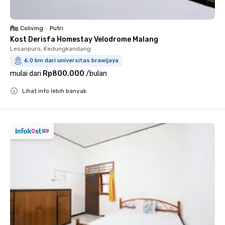
Coliving
•
Putri
Kost Derisfa Homestay Velodrome Malang
Lesanpuro, Kedungkandang
6.0 km dari universitas brawijaya
mulai dari
Rp800.000
/
bulan
Lihat info lebih banyak
Close