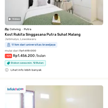
Video
Coliving
•
Putra
Kost Rukita Singgasana Putra Suhat Malang
Jatimulyo, Lowokwaru
1.1 km dari universitas brawijaya
mulai dari
Rp1.618.000
Rp1.456.200
/
bulan
-
10
%
Diskon sewa min. 12 Bulan
Lihat info lebih banyak
Close