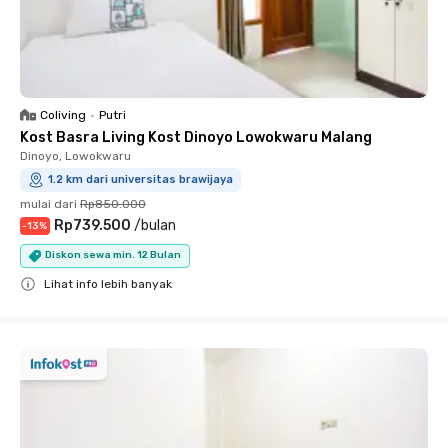
Coliving
•
Putri
Kost Basra Living Kost Dinoyo Lowokwaru Malang
Dinoyo, Lowokwaru
1.2 km dari universitas brawijaya
mulai dari
Rp850.000
Rp739.500
/
bulan
-
13
%
Diskon sewa min. 12 Bulan
Lihat info lebih banyak
Close