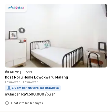
Coliving
•
Putra
Kost Noru Home Lowokwaru Malang
Lowokwaru, Lowokwaru
3.0 km dari universitas brawijaya
mulai dari
Rp1.500.000
/
bulan
Lihat info lebih banyak
Close