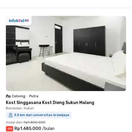
Close
Coliving
•
Putra
Kost Singgasana Kost Dieng Sukun Malang
Bandulan, Sukun
3.0 km dari universitas brawijaya
mulai dari
Rp1.800.000
Rp1.685.000
/
bulan
-
6
%