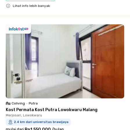
Lihat info lebih banyak
Close
Coliving
•
Putra
Kost Permata Kost Putra Lowokwaru Malang
Merjosari, Lowokwaru
2.4 km dari universitas brawijaya
mulai dari
Rp1.550.000
/
bulan