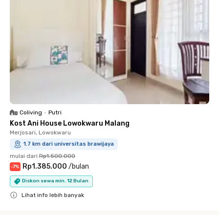
Coliving
•
Putri
Kost Ani House Lowokwaru Malang
Merjosari, Lowokwaru
1.7 km dari universitas brawijaya
mulai dari
Rp1.500.000
Rp1.385.000
/
bulan
-
7
%
Diskon sewa min. 12 Bulan
Lihat info lebih banyak
Close