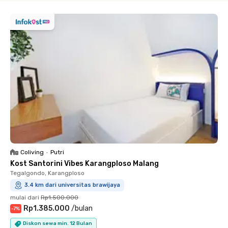
Coliving
•
Putri
Kost Santorini Vibes Karangploso Malang
Tegalgondo, Karangploso
3.4 km dari universitas brawijaya
mulai dari
Rp1.500.000
Rp1.385.000
/
bulan
-
7
%
Diskon sewa min. 12 Bulan