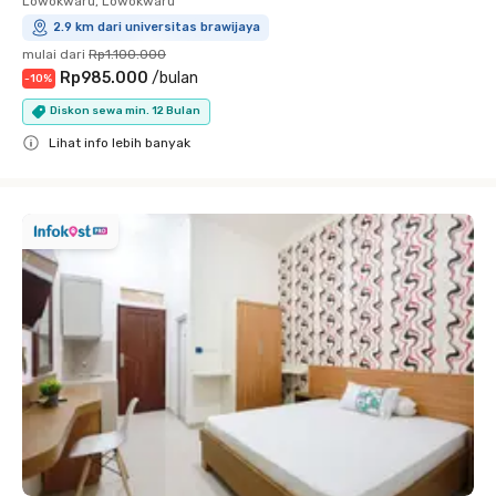
Lowokwaru, Lowokwaru
2.9 km dari universitas brawijaya
mulai dari
Rp1.100.000
Rp985.000
/
bulan
-
10
%
Diskon sewa min. 12 Bulan
Lihat info lebih banyak
Close