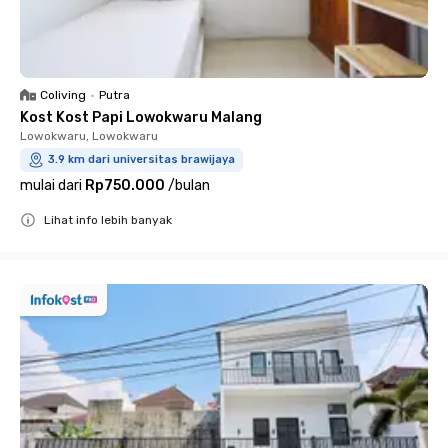
Coliving
•
Putra
Kost Kost Papi Lowokwaru Malang
Lowokwaru, Lowokwaru
3.9 km dari universitas brawijaya
mulai dari
Rp750.000
/
bulan
Lihat info lebih banyak
Close