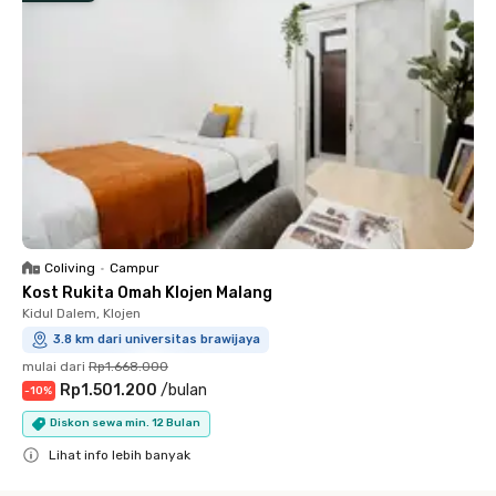
Coliving
•
Campur
Kost Rukita Omah Klojen Malang
Kidul Dalem, Klojen
3.8 km dari universitas brawijaya
mulai dari
Rp1.668.000
Rp1.501.200
/
bulan
-
10
%
Diskon sewa min. 12 Bulan
Lihat info lebih banyak
Close