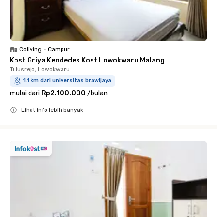
Coliving
•
Campur
Kost Griya Kendedes Kost Lowokwaru Malang
Tulusrejo, Lowokwaru
1.1 km dari universitas brawijaya
mulai dari
Rp2.100.000
/
bulan
Lihat info lebih banyak
Close