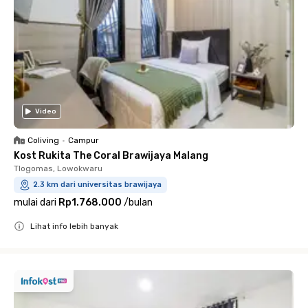
Video
Coliving
•
Campur
Kost Rukita The Coral Brawijaya Malang
Tlogomas, Lowokwaru
2.3 km dari universitas brawijaya
mulai dari
Rp1.768.000
/
bulan
Lihat info lebih banyak
Close