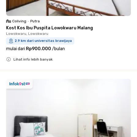
Coliving
•
Putra
Kost Kos Ibu Puspita Lowokwaru Malang
Lowokwaru, Lowokwaru
2.9 km dari universitas brawijaya
mulai dari
Rp900.000
/
bulan
Lihat info lebih banyak
Close