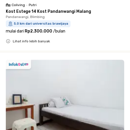
Coliving
•
Putri
Kost Estege 14 Kost Pandanwangi Malang
Pandanwangi, Blimbing
5.0 km dari universitas brawijaya
mulai dari
Rp2.300.000
/
bulan
Lihat info lebih banyak
Close