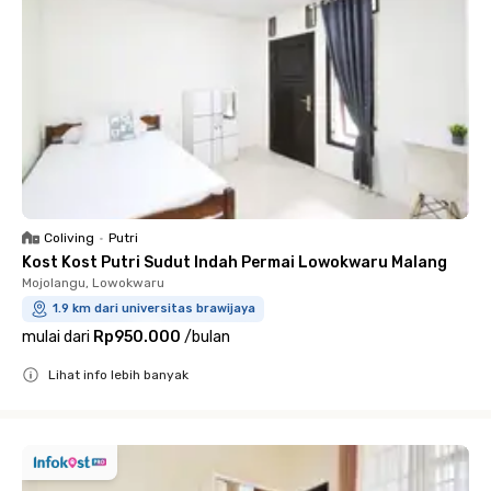
Coliving
•
Putri
Kost Kost Putri Sudut Indah Permai Lowokwaru Malang
Mojolangu, Lowokwaru
1.9 km dari universitas brawijaya
mulai dari
Rp950.000
/
bulan
Lihat info lebih banyak
Close