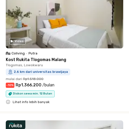
Video
Coliving
•
Putra
Kost Rukita Tlogomas Malang
Tlogomas, Lowokwaru
2.6 km dari universitas brawijaya
mulai dari
Rp1.518.000
Rp1.366.200
/
bulan
-
10
%
Diskon sewa min. 12 Bulan
Lihat info lebih banyak
Close