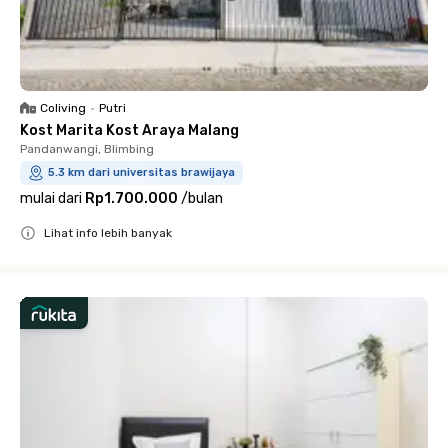
Coliving
•
Putri
Kost Marita Kost Araya Malang
Pandanwangi, Blimbing
5.3 km dari universitas brawijaya
mulai dari
Rp1.700.000
/
bulan
Lihat info lebih banyak
Close