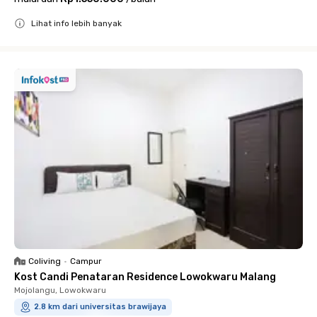
Lihat info lebih banyak
Close
Coliving
•
Campur
Kost Candi Penataran Residence Lowokwaru Malang
Mojolangu, Lowokwaru
2.8 km dari universitas brawijaya