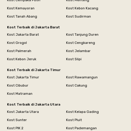
Kost Cempaka Putih
Kost Menteng
Kost Kemayoran
Kost Kebon Kacang
Kost Tanah Abang
Kost Sudirman
Kost Terbaik di Jakarta Barat
Kost Jakarta Barat
Kost Tanjung Duren
Kost Grogol
Kost Cengkareng
Kost Palmerah
Kost Jelambar
Kost Kebon Jeruk
Kost Slipi
Kost Terbaik di Jakarta Timur
Kost Jakarta Timur
Kost Rawamangun
Kost Cibubur
Kost Cakung
Kost Matraman
Kost Terbaik di Jakarta Utara
Kost Jakarta Utara
Kost Kelapa Gading
Kost Sunter
Kost Pluit
Kost PIK 2
Kost Pademangan