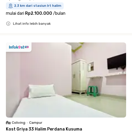
2.3 km dari stasiun lrt halim
mulai dari
Rp2.100.000
/
bulan
Lihat info lebih banyak
Close
Coliving
•
Campur
Kost Griya 33 Halim Perdana Kusuma