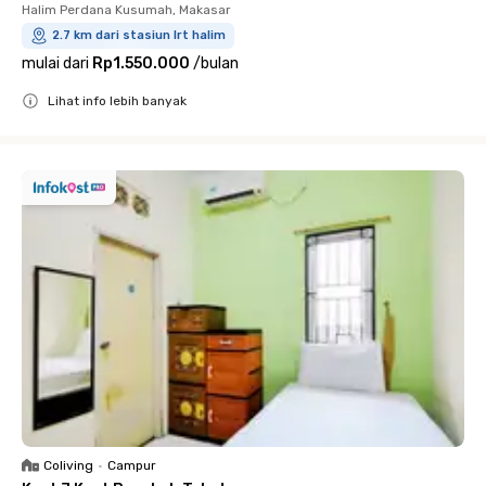
Halim Perdana Kusumah, Makasar
2.7 km dari stasiun lrt halim
mulai dari
Rp1.550.000
/
bulan
Lihat info lebih banyak
Close
Coliving
•
Campur