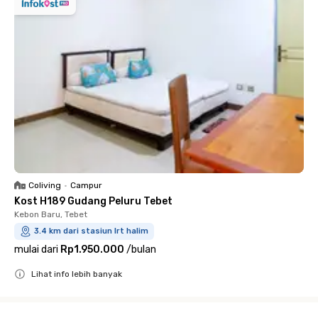
Coliving
•
Campur
Kost H189 Gudang Peluru Tebet
Kebon Baru, Tebet
3.4 km dari stasiun lrt halim
mulai dari
Rp1.950.000
/
bulan
Lihat info lebih banyak
Close