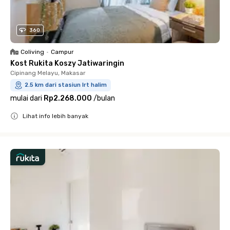
360
Coliving
•
Campur
Kost Rukita Koszy Jatiwaringin
Cipinang Melayu, Makasar
2.5 km dari stasiun lrt halim
mulai dari
Rp2.268.000
/
bulan
Lihat info lebih banyak
Close