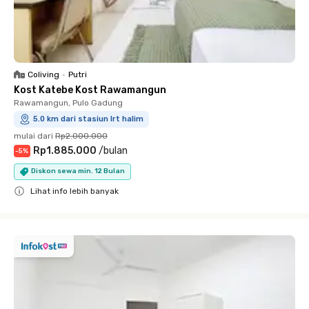
Coliving
•
Putri
Kost Katebe Kost Rawamangun
Rawamangun, Pulo Gadung
5.0 km dari stasiun lrt halim
mulai dari
Rp2.000.000
Rp1.885.000
/
bulan
-
5
%
Diskon sewa min. 12 Bulan
Lihat info lebih banyak
Close