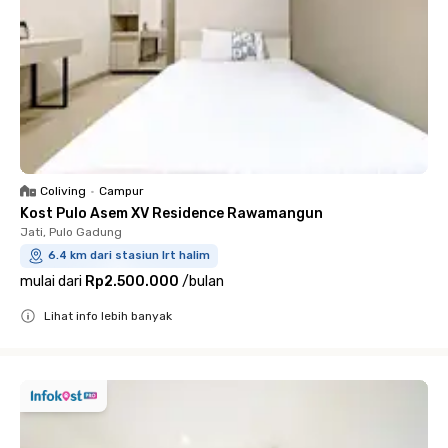
Coliving
•
Campur
Kost Pulo Asem XV Residence Rawamangun
Jati, Pulo Gadung
6.4 km dari stasiun lrt halim
mulai dari
Rp2.500.000
/
bulan
Lihat info lebih banyak
Close