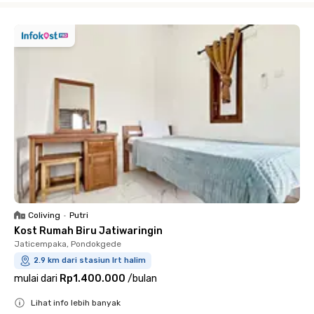
Coliving
•
Putri
Kost Rumah Biru Jatiwaringin
Jaticempaka, Pondokgede
2.9 km dari stasiun lrt halim
mulai dari
Rp1.400.000
/
bulan
Lihat info lebih banyak