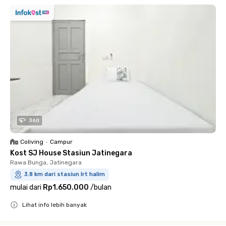
360
Coliving
•
Campur
Kost SJ House Stasiun Jatinegara
Rawa Bunga, Jatinegara
3.8 km dari stasiun lrt halim
mulai dari
Rp1.650.000
/
bulan
Lihat info lebih banyak
Close