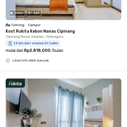
Video
360
Coliving
•
Campur
Kost Rukita Kebon Nanas Cipinang
Cipinang Besar Selatan, Jatinegara
1.5 km dari stasiun lrt halim
mulai dari
Rp2.818.000
/
bulan
Lihat info lebih banyak
Close