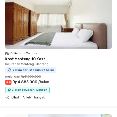
Coliving
•
Campur
Kost Menteng 10 Kost
Kelurahan Menteng, Menteng
7.0 km dari stasiun lrt halim
mulai dari
Rp5.000.000
Rp4.885.000
/
bulan
-
2
%
Diskon sewa min. 12 Bulan
Lihat info lebih banyak
Close