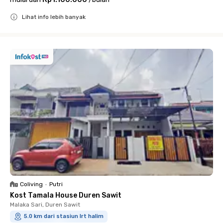
Lihat info lebih banyak
Close
Coliving
•
Putri
Kost Tamala House Duren Sawit
Malaka Sari, Duren Sawit
5.0 km dari stasiun lrt halim