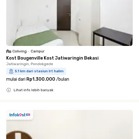
Coliving
•
Campur
Kost Bougenville Kost Jatiwaringin Bekasi
Jatiwaringin, Pondokgede
5.1 km dari stasiun lrt halim
mulai dari
Rp1.300.000
/
bulan
Lihat info lebih banyak
Close