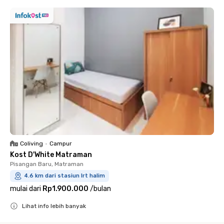
Coliving
•
Campur
Kost D'White Matraman
Pisangan Baru, Matraman
4.6 km dari stasiun lrt halim
mulai dari
Rp1.900.000
/
bulan
Lihat info lebih banyak
Close