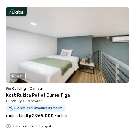
360
Coliving
•
Campur
Kost Rukita Potlot Duren Tiga
Duren Tiga, Pancoran
5.3 km dari stasiun lrt halim
mulai dari
Rp2.968.000
/
bulan
Lihat info lebih banyak
Close