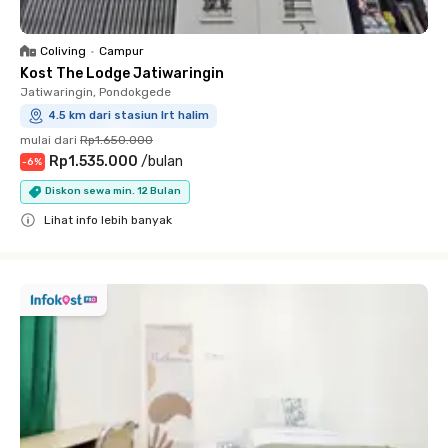
Coliving
•
Campur
Kost The Lodge Jatiwaringin
Jatiwaringin, Pondokgede
4.5 km dari stasiun lrt halim
mulai dari
Rp1.650.000
Rp1.535.000
/
bulan
-
6
%
Diskon sewa min. 12 Bulan
Lihat info lebih banyak
Close