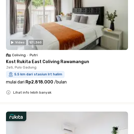
Video
360
Coliving
•
Putri
Kost Rukita East Coliving Rawamangun
Jati, Pulo Gadung
5.5 km dari stasiun lrt halim
mulai dari
Rp2.818.000
/
bulan
Lihat info lebih banyak
Close