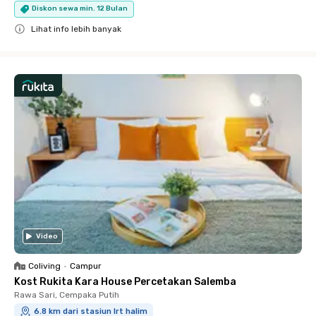
Diskon sewa min. 12 Bulan
Lihat info lebih banyak
Close
Video
Coliving
•
Campur
Kost Rukita Kara House Percetakan Salemba
Rawa Sari, Cempaka Putih
6.8 km dari stasiun lrt halim