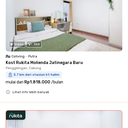
Video
360
Coliving
•
Putra
Kost Rukita Molienda Jatinegara Baru
Penggilingan, Cakung
5.7 km dari stasiun lrt halim
mulai dari
Rp1.818.000
/
bulan
Lihat info lebih banyak
Close