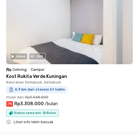
Video
360
Coliving
•
Campur
Kost Rukita Verde Kuningan
Kelurahan Setiabudi, Setiabudi
6.9 km dari stasiun lrt halim
mulai dari
Rp3.568.000
Rp3.308.000
/
bulan
-
7
%
Diskon sewa min. 12 Bulan
Lihat info lebih banyak
Close