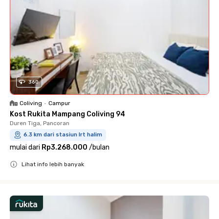
360
Coliving
•
Campur
Kost Rukita Mampang Coliving 94
Duren Tiga, Pancoran
6.3 km dari stasiun lrt halim
mulai dari
Rp3.268.000
/
bulan
Lihat info lebih banyak
Close