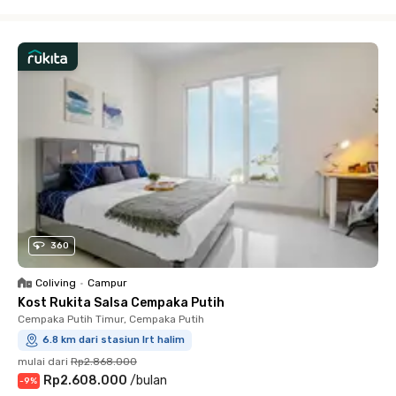
Close
360
Coliving
•
Campur
Kost Rukita Salsa Cempaka Putih
Cempaka Putih Timur, Cempaka Putih
6.8 km dari stasiun lrt halim
mulai dari
Rp2.868.000
Rp2.608.000
/
bulan
-
9
%