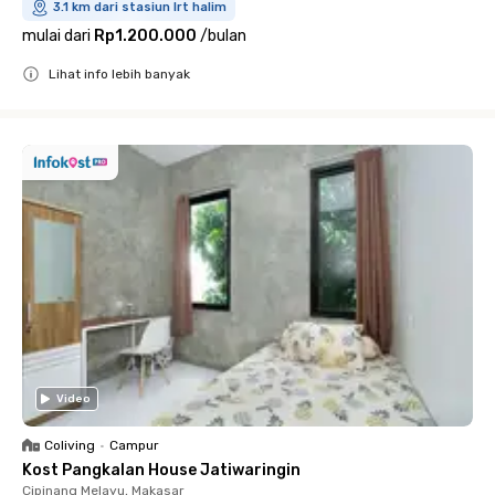
3.1 km dari stasiun lrt halim
mulai dari
Rp1.200.000
/
bulan
Lihat info lebih banyak
Close
Video
Coliving
•
Campur
Kost Pangkalan House Jatiwaringin
Cipinang Melayu, Makasar