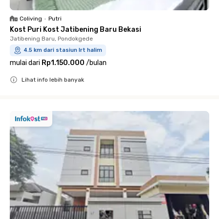
Coliving
•
Putri
Kost Puri Kost Jatibening Baru Bekasi
Jatibening Baru, Pondokgede
4.5 km dari stasiun lrt halim
mulai dari
Rp1.150.000
/
bulan
Lihat info lebih banyak
Close