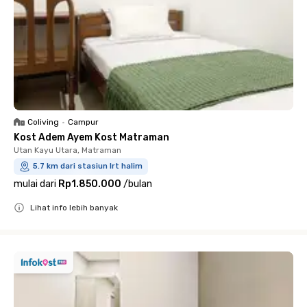
Coliving
•
Campur
Kost Adem Ayem Kost Matraman
Utan Kayu Utara, Matraman
5.7 km dari stasiun lrt halim
mulai dari
Rp1.850.000
/
bulan
Lihat info lebih banyak
Close