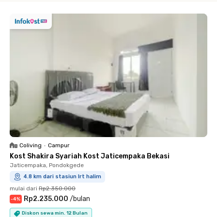
Coliving
•
Campur
Kost Shakira Syariah Kost Jaticempaka Bekasi
Jaticempaka, Pondokgede
4.8 km dari stasiun lrt halim
mulai dari
Rp2.350.000
Rp2.235.000
/
bulan
-
4
%
Diskon sewa min. 12 Bulan