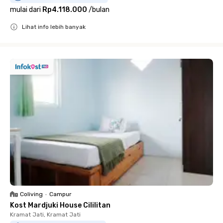
mulai dari
Rp4.118.000
/
bulan
Lihat info lebih banyak
Close
Coliving
•
Campur
Kost Mardjuki House Cililitan
Kramat Jati, Kramat Jati