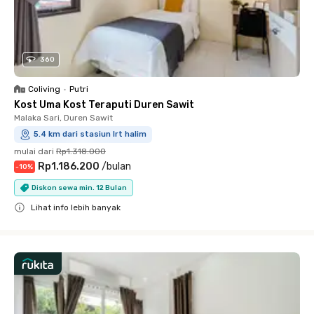
360
Coliving
•
Putri
Kost Uma Kost Teraputi Duren Sawit
Malaka Sari, Duren Sawit
5.4 km dari stasiun lrt halim
mulai dari
Rp1.318.000
Rp1.186.200
/
bulan
-
10
%
Diskon sewa min. 12 Bulan
Lihat info lebih banyak
Close