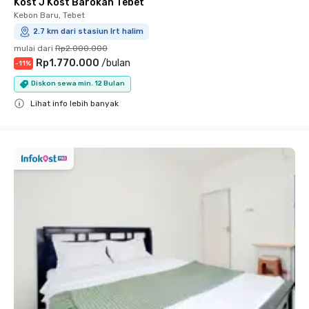
Kost J Kost Barokah Tebet
Kebon Baru, Tebet
2.7 km dari stasiun lrt halim
mulai dari
Rp2.000.000
Rp1.770.000
/
bulan
-
11
%
Diskon sewa min. 12 Bulan
Lihat info lebih banyak
Close