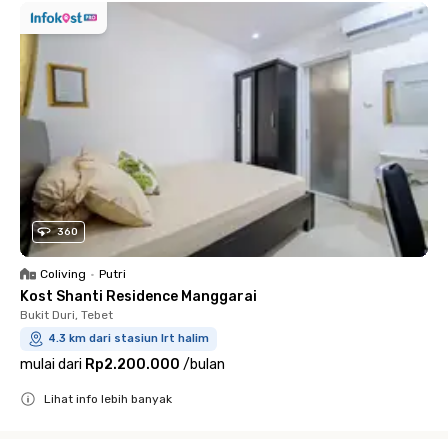
360
Coliving
•
Putri
Kost Shanti Residence Manggarai
Bukit Duri, Tebet
4.3 km dari stasiun lrt halim
mulai dari
Rp2.200.000
/
bulan
Lihat info lebih banyak
Close