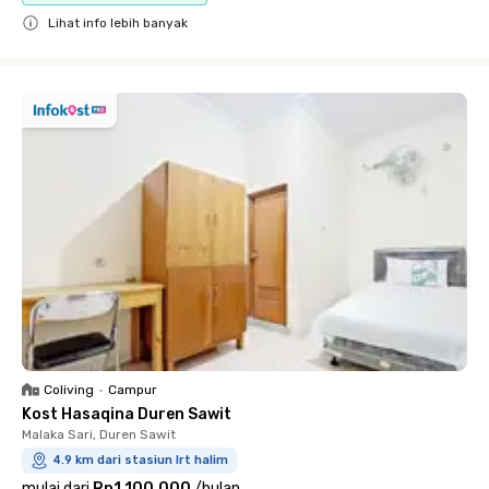
Lihat info lebih banyak
Close
Coliving
•
Campur
Kost Hasaqina Duren Sawit
Malaka Sari, Duren Sawit
4.9 km dari stasiun lrt halim
mulai dari
Rp1.100.000
/
bulan