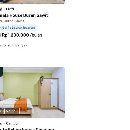
ng
•
Putri
mala House Duren Sawit
ri, Duren Sawit
m dari stasiun buaran
i
Rp1.200.000
/
bulan
info lebih banyak
o
360
ng
•
Campur
kita Kebon Nanas Cipinang