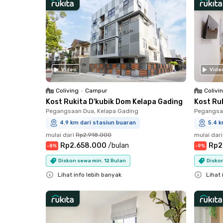
Video
Vide
Coliving
•
Campur
Colivi
Kost Rukita D'kubik Dom Kelapa Gading
Kost Ru
Pegangsaan Dua, Kelapa Gading
Pegangsaa
4.9 km dari stasiun buaran
5.4 k
mulai dari
Rp2.918.000
mulai dari
Rp2.658.000
/
bulan
Rp2
-
8
%
-
9
%
Diskon sewa min. 12 Bulan
Diskon
Lihat info lebih banyak
Lihat 
Close
Close