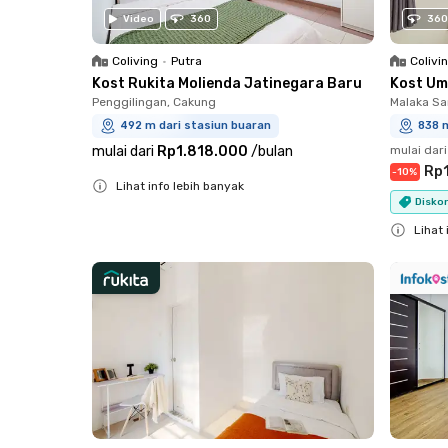
Video
360
360
Coliving
•
Putra
Colivi
Kost Rukita Molienda Jatinegara Baru
Kost Um
Penggilingan, Cakung
Malaka Sa
492 m dari stasiun buaran
838 m
mulai dari
Rp1.818.000
/
bulan
mulai dari
Rp1
-
10
%
Lihat info lebih banyak
Diskon
Close
Lihat 
Close