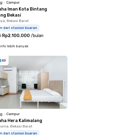
ng
•
Campur
aha Iman Kota Bintang
ang Bekasi
aya, Bekasi Barat
m dari stasiun buaran
i
Rp2.100.000
/
bulan
info lebih banyak
ng
•
Campur
aha Hera Kalimalang
rna, Bekasi Barat
m dari stasiun buaran