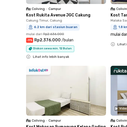
Coliving
•
Campur
Colivi
Kost Rukita Avenue JGC Cakung
Kost Ta
Cakung Timur, Cakung
Malaka Sa
6.2 km dari stasiun buaran
1.8 k
mulai dari
Rp2.636.000
mulai dar
Rp2.376.000
/
bulan
-
9
%
Lihat 
Diskon sewa min. 12 Bulan
Close
Lihat info lebih banyak
Close
Vide
Coliving
•
Campur
Colivi
Kost Mokosan Sumagung Kelapa Gading
Kost Ru