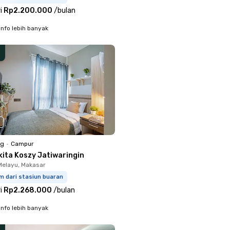
i
Rp2.200.000
/
bulan
info lebih banyak
ng
•
Campur
kita Koszy Jatiwaringin
Melayu, Makasar
m dari stasiun buaran
i
Rp2.268.000
/
bulan
info lebih banyak