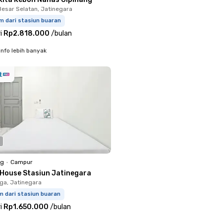
Besar Selatan, Jatinegara
m dari stasiun buaran
i
Rp2.818.000
/
bulan
info lebih banyak
ng
•
Campur
 House Stasiun Jatinegara
ga, Jatinegara
m dari stasiun buaran
i
Rp1.650.000
/
bulan