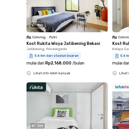
360
Coliving
•
Putri
Colivi
Kost Rukita Wisya Jatibening Bekasi
Kost Ru
Jatibening, Pondokgede
Kelapa Ga
5.6 km dari stasiun buaran
5.6 k
mulai dari
Rp2.168.000
/
bulan
mulai dar
Lihat info lebih banyak
Lihat 
Close
Close
360