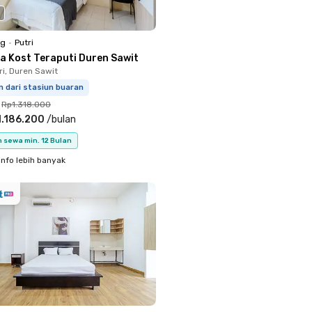
ng
•
Putri
a Kost Teraputi Duren Sawit
ri, Duren Sawit
 dari stasiun buaran
Rp1.318.000
.186.200
/
bulan
 sewa min. 12 Bulan
info lebih banyak