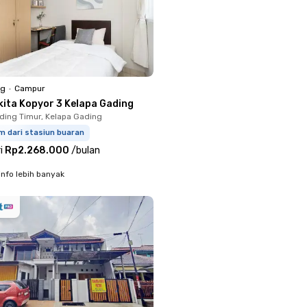
ng
•
Campur
kita Kopyor 3 Kelapa Gading
ding Timur, Kelapa Gading
m dari stasiun buaran
i
Rp2.268.000
/
bulan
info lebih banyak