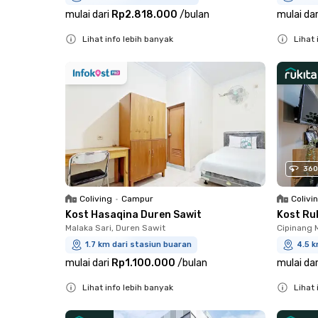
mulai dari
Rp2.818.000
/
bulan
mulai dar
Lihat info lebih banyak
Lihat 
Close
Close
360
Coliving
•
Campur
Colivi
Kost Hasaqina Duren Sawit
Kost Ru
Malaka Sari, Duren Sawit
Cipinang 
1.7 km dari stasiun buaran
4.5 k
mulai dari
Rp1.100.000
/
bulan
mulai dar
Lihat info lebih banyak
Lihat 
Close
Close