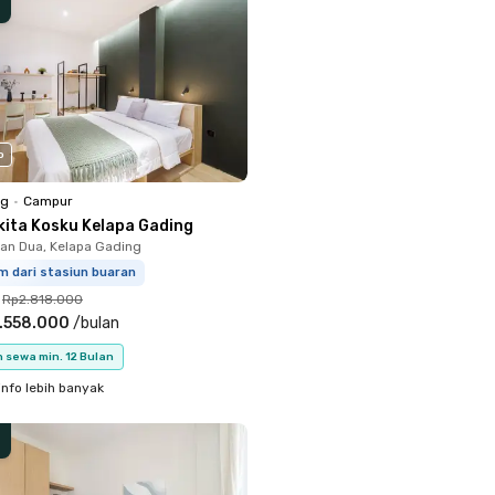
o
ng
•
Campur
kita Kosku Kelapa Gading
n Dua, Kelapa Gading
m dari stasiun buaran
Rp2.818.000
.558.000
/
bulan
 sewa min. 12 Bulan
info lebih banyak