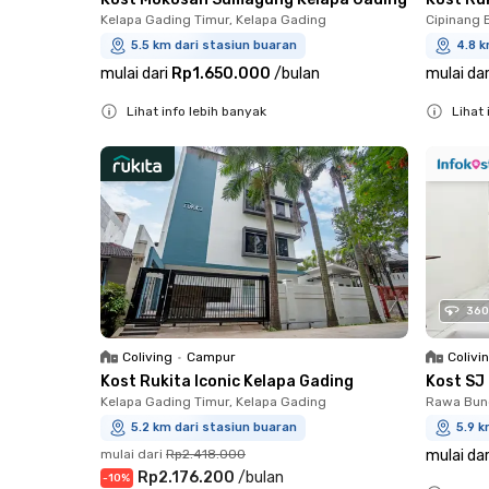
Kelapa Gading Timur, Kelapa Gading
Cipinang 
5.5 km dari stasiun buaran
4.8 k
mulai dari
Rp1.650.000
/
bulan
mulai dar
Lihat info lebih banyak
Lihat 
Close
Close
360
Coliving
•
Campur
Colivi
Kost Rukita Iconic Kelapa Gading
Kost SJ
Kelapa Gading Timur, Kelapa Gading
Rawa Bun
5.2 km dari stasiun buaran
5.9 k
mulai dari
Rp2.418.000
mulai dar
Rp2.176.200
/
bulan
-
10
%