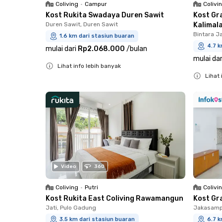
Coliving
•
Campur
Colivi
Kost Rukita Swadaya Duren Sawit
Kost Gr
Duren Sawit, Duren Sawit
Kalimal
Bintara J
1.6 km dari stasiun buaran
4.7 k
mulai dari
Rp2.068.000
/
bulan
mulai dar
Lihat info lebih banyak
Lihat 
Close
Close
Video
360
Coliving
•
Putri
Colivi
Kost Rukita East Coliving Rawamangun
Kost Gr
Jati, Pulo Gadung
Jakasampu
3.5 km dari stasiun buaran
6.7 k