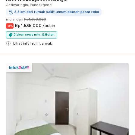
Jatiwaringin, Pondokgede
5.8 km dari rumah sakit umum daerah pasar rebo
mulai dari
Rp1.650.000
Rp1.535.000
/
bulan
-
6
%
Diskon sewa min. 12 Bulan
Lihat info lebih banyak
Close