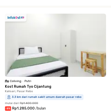
Close
Coliving
•
Putri
Kost Rumah Tyo Cijantung
Kalisari, Pasar Rebo
3.3 km dari rumah sakit umum daerah pasar rebo
mulai dari
Rp1.400.000
Rp1.285.000
/
bulan
-
8
%