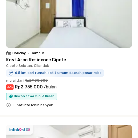
Coliving
•
Campur
Kost Arco Residence Cipete
Cipete Selatan, Cilandak
6.5 km dari rumah sakit umum daerah pasar rebo
mulai dari
Rp2.900.000
Rp2.755.000
/
bulan
-
5
%
Diskon sewa min. 3 Bulan
Lihat info lebih banyak
Close