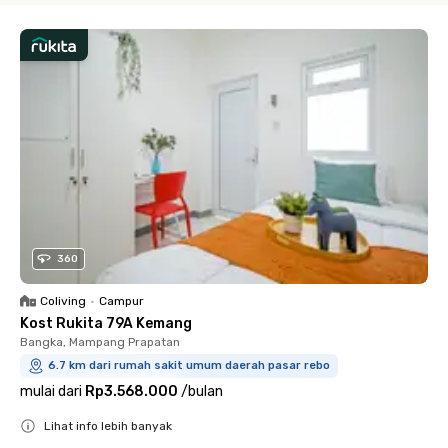
360
Coliving
•
Campur
Kost Rukita 79A Kemang
Bangka, Mampang Prapatan
6.7 km dari rumah sakit umum daerah pasar rebo
mulai dari
Rp3.568.000
/
bulan
Lihat info lebih banyak