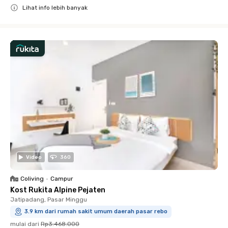
Lihat info lebih banyak
Close
Video
360
Coliving
•
Campur
Kost Rukita Alpine Pejaten
Jatipadang, Pasar Minggu
3.9 km dari rumah sakit umum daerah pasar rebo
mulai dari
Rp3.468.000