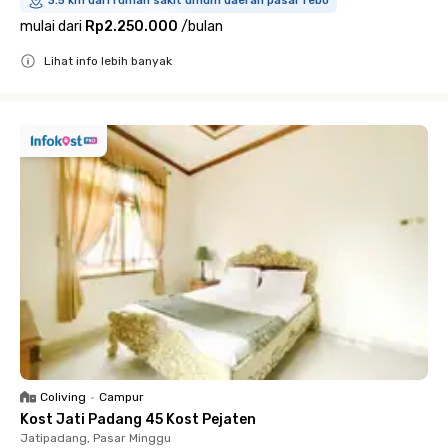
3.5 km dari rumah sakit umum daerah pasar rebo
mulai dari
Rp2.250.000
/
bulan
Lihat info lebih banyak
Close
Coliving
•
Campur
Kost Jati Padang 45 Kost Pejaten
Jatipadang, Pasar Minggu