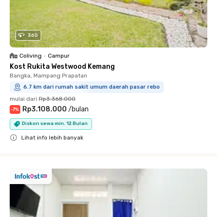
360
Coliving
•
Campur
Kost Rukita Westwood Kemang
Bangka, Mampang Prapatan
6.7 km dari rumah sakit umum daerah pasar rebo
mulai dari
Rp3.368.000
Rp3.108.000
/
bulan
-
7
%
Diskon sewa min. 12 Bulan
Lihat info lebih banyak
Close