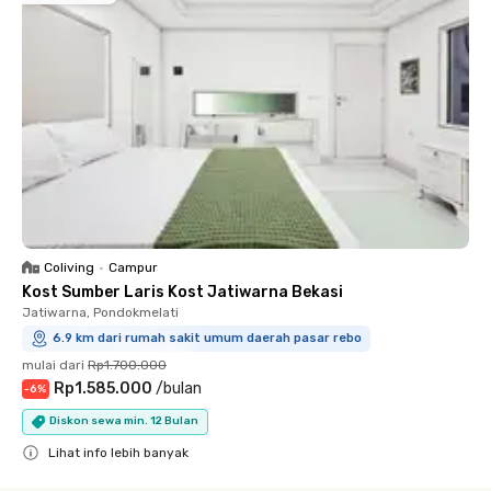
Coliving
•
Campur
Kost Sumber Laris Kost Jatiwarna Bekasi
Jatiwarna, Pondokmelati
6.9 km dari rumah sakit umum daerah pasar rebo
mulai dari
Rp1.700.000
Rp1.585.000
/
bulan
-
6
%
Diskon sewa min. 12 Bulan
Lihat info lebih banyak
Close