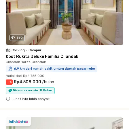
360
Coliving
•
Campur
Kost Rukita Deluxe Familia Cilandak
Cilandak Barat, Cilandak
6.9 km dari rumah sakit umum daerah pasar rebo
mulai dari
Rp4.768.000
Rp4.508.000
/
bulan
-
5
%
Diskon sewa min. 12 Bulan
Lihat info lebih banyak
Close