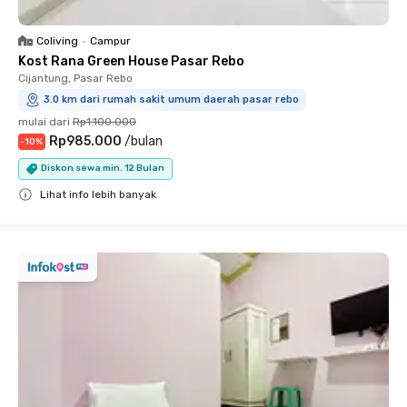
Coliving
•
Campur
Kost Rana Green House Pasar Rebo
Cijantung, Pasar Rebo
3.0 km dari rumah sakit umum daerah pasar rebo
mulai dari
Rp1.100.000
Rp985.000
/
bulan
-
10
%
Diskon sewa min. 12 Bulan
Lihat info lebih banyak
Close