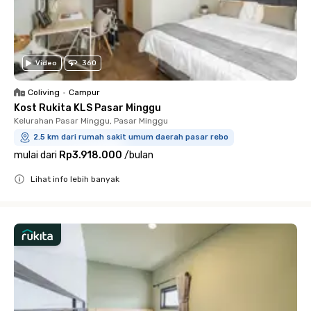
Video
360
Coliving
•
Campur
Kost Rukita KLS Pasar Minggu
Kelurahan Pasar Minggu, Pasar Minggu
2.5 km dari rumah sakit umum daerah pasar rebo
mulai dari
Rp3.918.000
/
bulan
Lihat info lebih banyak
Close