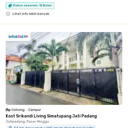
Diskon sewa min. 12 Bulan
Lihat info lebih banyak
Close
Coliving
•
Campur
Kost Srikandi Living Simatupang Jati Padang
Jatipadang, Pasar Minggu