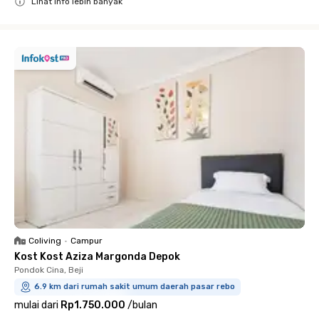
Lihat info lebih banyak
Close
Coliving
•
Campur
Kost Kost Aziza Margonda Depok
Pondok Cina, Beji
6.9 km dari rumah sakit umum daerah pasar rebo
mulai dari
Rp1.750.000
/
bulan