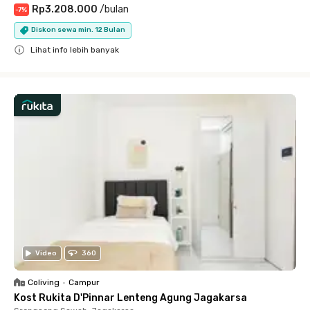
Rp3.208.000
/
bulan
-
7
%
Diskon sewa min. 12 Bulan
Lihat info lebih banyak
Close
Video
360
Coliving
•
Campur
Kost Rukita D'Pinnar Lenteng Agung Jagakarsa