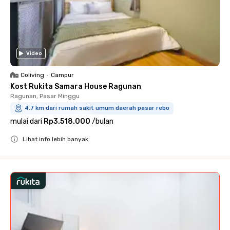
Video
Coliving
•
Campur
Kost Rukita Samara House Ragunan
Ragunan, Pasar Minggu
4.7 km dari rumah sakit umum daerah pasar rebo
mulai dari
Rp3.518.000
/
bulan
Lihat info lebih banyak
Close