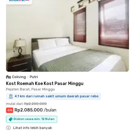
Coliving
•
Putri
Kost Roemah Koe Kost Pasar Minggu
Pejaten Barat, Pasar Minggu
4.1 km dari rumah sakit umum daerah pasar rebo
mulai dari
Rp2.200.000
Rp2.085.000
/
bulan
-
5
%
Diskon sewa min. 12 Bulan
Lihat info lebih banyak
Close