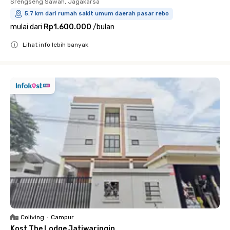
Srengseng Sawah, Jagakarsa
5.7 km dari rumah sakit umum daerah pasar rebo
mulai dari
Rp1.600.000
/
bulan
Lihat info lebih banyak
Close
Coliving
•
Campur
Kost The Lodge Jatiwaringin