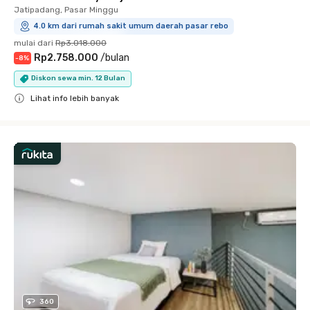
Jatipadang, Pasar Minggu
4.0 km dari rumah sakit umum daerah pasar rebo
mulai dari
Rp3.018.000
Rp2.758.000
/
bulan
-
8
%
Diskon sewa min. 12 Bulan
Lihat info lebih banyak
Close
360