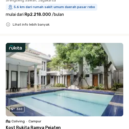
Srengseng Sawah, Jagakarsa
5.6 km dari rumah sakit umum daerah pasar rebo
mulai dari
Rp2.218.000
/
bulan
Lihat info lebih banyak
Close
360
Coliving
•
Campur
Kost Rukita Ramya Pejaten