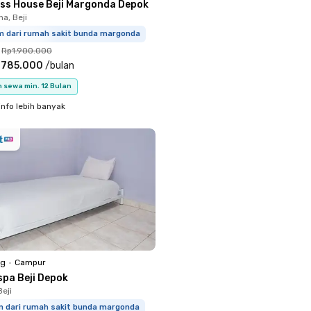
ess House Beji Margonda Depok
a, Beji
m dari rumah sakit bunda margonda
Rp1.900.000
.785.000
/
bulan
 sewa min. 12 Bulan
info lebih banyak
ng
•
Campur
spa Beji Depok
eji
km dari rumah sakit bunda margonda