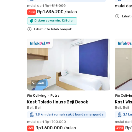
mulai dari
Rp1.818.000
mulai dar
Rp1.636.200
/
bulan
-
10
%
Lihat 
Diskon sewa min. 12 Bulan
Close
Lihat info lebih banyak
Close
360
Coliving
•
Putra
Colivi
Kost Toledo House Beji Depok
Kost Wi
Beji, Beji
Beji, Beji
1.8 km dari rumah sakit bunda margonda
2.1 
mulai dari
Rp1.700.000
mulai dari
Rp1.600.000
/
bulan
Rp
-
5
%
-
29
%