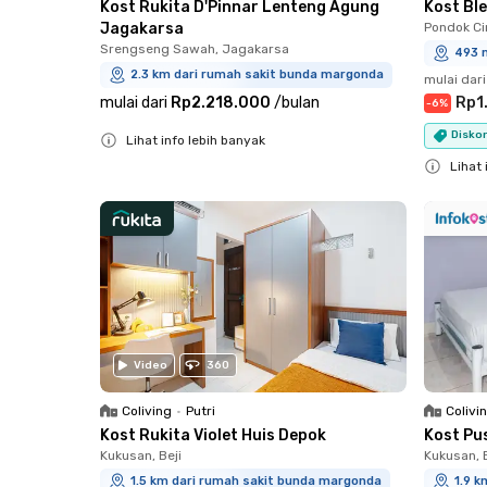
Kost Rukita D'Pinnar Lenteng Agung
Kost Bl
Jagakarsa
Pondok Cin
Srengseng Sawah, Jagakarsa
493 
2.3 km dari rumah sakit bunda margonda
mulai dari
mulai dari
Rp2.218.000
/
bulan
Rp1
-
6
%
Diskon
Lihat info lebih banyak
Close
Lihat 
Close
Video
360
Coliving
•
Putri
Colivi
Kost Rukita Violet Huis Depok
Kost Pu
Kukusan, Beji
Kukusan, B
1.5 km dari rumah sakit bunda margonda
1.9 