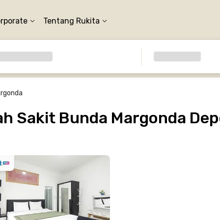
orporate
Tentang Rukita
argonda
h Sakit Bunda Margonda De