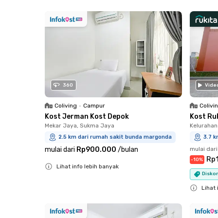
Close
360
Vide
Coliving
•
Campur
Colivi
Kost Jerman Kost Depok
Kost Ru
Mekar Jaya, Sukma Jaya
Kelurahan
2.5 km dari rumah sakit bunda margonda
3.7 
mulai dari
Rp900.000
/
bulan
mulai dari
Rp1
-
10
%
Lihat info lebih banyak
Diskon
Close
Lihat 
Close