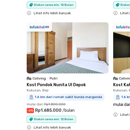
Diskon sewa min. 12 Bulan
Diskon
Lihat info lebih banyak
Lihat 
Close
Close
Coliving
•
Putri
Colivi
Kost Pondok Nunita UI Depok
Kost Ka
Kukusan, Beji
Kukusan, B
1.6 km dari rumah sakit bunda margonda
1.6 
mulai dari
Rp1.800.000
mulai dar
Rp1.685.000
/
bulan
-
6
%
Lihat 
Diskon sewa min. 12 Bulan
Close
Lihat info lebih banyak