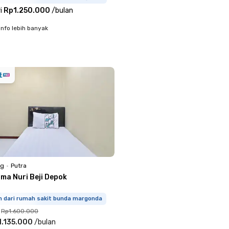
i
Rp1.250.000
/
bulan
info lebih banyak
ng
•
Putra
sma Nuri Beji Depok
km dari rumah sakit bunda margonda
Rp1.600.000
1.135.000
/
bulan