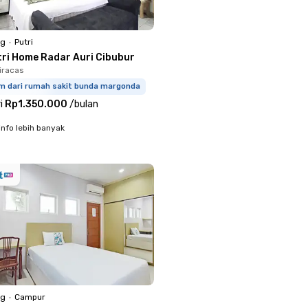
ng
•
Putri
tri Home Radar Auri Cibubur
Ciracas
km dari rumah sakit bunda margonda
i
Rp1.350.000
/
bulan
info lebih banyak
ng
•
Campur