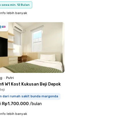
 sewa min. 12 Bulan
info lebih banyak
ng
•
Putri
hfi W1 Kost Kukusan Beji Depok
eji
km dari rumah sakit bunda margonda
i
Rp1.700.000
/
bulan
info lebih banyak