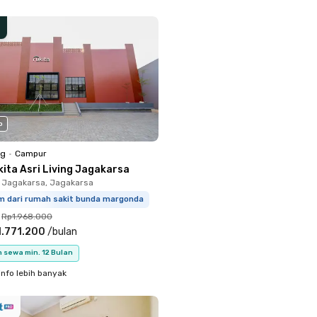
o
ng
•
Campur
kita Asri Living Jagakarsa
 Jagakarsa, Jagakarsa
km dari rumah sakit bunda margonda
Rp1.968.000
.771.200
/
bulan
 sewa min. 12 Bulan
info lebih banyak