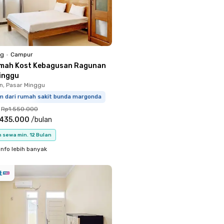
ng
•
Campur
mah Kost Kebagusan Ragunan
inggu
, Pasar Minggu
km dari rumah sakit bunda margonda
Rp1.550.000
.435.000
/
bulan
 sewa min. 12 Bulan
info lebih banyak