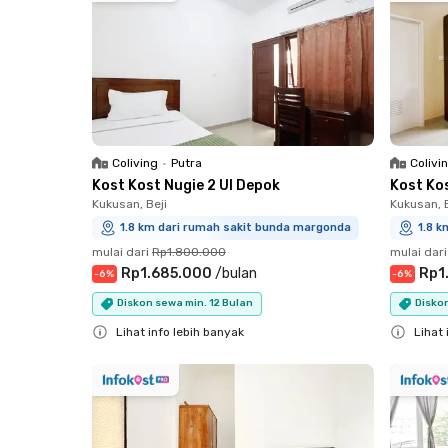
Coliving
•
Putra
Colivi
Kost Kost Nugie 2 UI Depok
Kost Kos
Kukusan, Beji
Kukusan, B
1.8 km dari rumah sakit bunda margonda
1.8 
mulai dari
Rp1.800.000
mulai dari
Rp1.685.000
/
bulan
Rp1
-
6
%
-
6
%
Diskon sewa min. 12 Bulan
Diskon
Lihat info lebih banyak
Lihat 
Close
Close