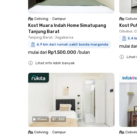
Coliving
•
Campur
Colivi
Kost Muara Indah Home Simatupang
Kost Pu
Tanjung Barat
Cibubur, 
Tanjung Barat, Jagakarsa
5.4 
6.9 km dari rumah sakit bunda margonda
mulai dar
mulai dari
Rp1.500.000
/
bulan
Lihat 
Lihat info lebih banyak
Close
Close
Video
360
Coliving
•
Campur
Colivi