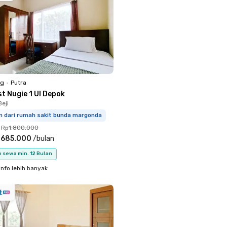
ng
•
Putra
t Nugie 1 UI Depok
eji
km dari rumah sakit bunda margonda
Rp1.800.000
.685.000
/
bulan
 sewa min. 12 Bulan
info lebih banyak