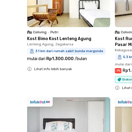
Coliving
•
Putri
Colivi
Kost Bimo Kost Lenteng Agung
Kost Ru
Lenteng Agung, Jagakarsa
Pasar M
Kebagusan
3.1 km dari rumah sakit bunda margonda
5.3 
mulai dari
Rp1.300.000
/
bulan
mulai dari
Lihat info lebih banyak
Rp1
-
7
%
Close
Diskon
Lihat 
Close