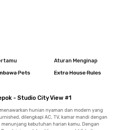
ertamu
Aturan Menginap
mbawa Pets
Extra House Rules
ok - Studio City View #1
#1 menawarkan hunian nyaman dan modern yang
 furnished, dilengkapi AC, TV, kamar mandi dengan
tuk menunjang kebutuhan harian kamu. Dengan