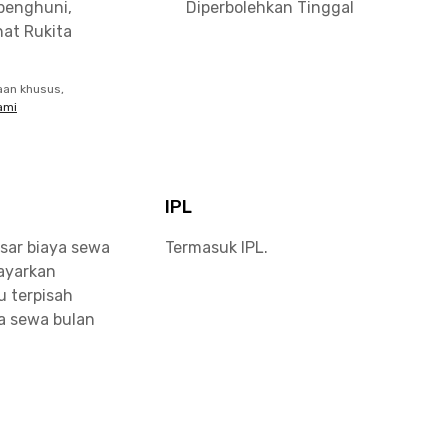
penghuni,
Diperbolehkan Tinggal
at Rukita
aan khusus,
ami
IPL
sar biaya sewa
Termasuk IPL.
bayarkan
u terpisah
a sewa bulan