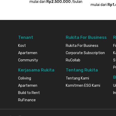
mulai dari
Rp2.500.000
/
bulan
mulai dari
Rp1
Tenant
Rukita For Business
R
Kost
Rukita For Business
F
Apartemen
Corporate Subscription
K
Community
RuCollab
S
P
Kerjasama Rukita
Tentang Rukita
B
Coliving
Tentang Kami
Apartemen
Komitmen ESG Kami
U
Build to Rent
I
RuFinance