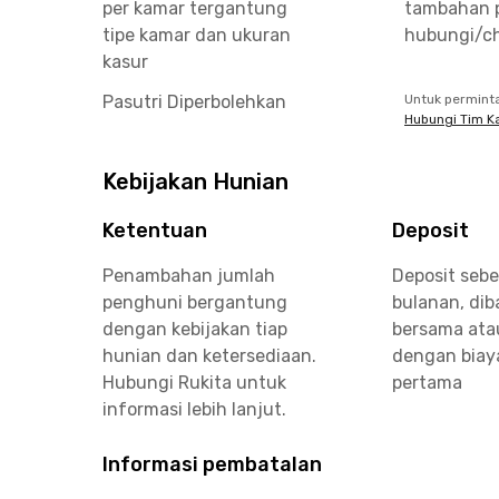
per kamar tergantung
tambahan 
tipe kamar dan ukuran
hubungi/ch
kasur
Pasutri Diperbolehkan
Untuk permint
Hubungi Tim K
Kebijakan Hunian
Ketentuan
Deposit
Penambahan jumlah
Deposit sebe
penghuni bergantung
bulanan, di
dengan kebijakan tiap
bersama ata
hunian dan ketersediaan.
dengan biay
Hubungi Rukita untuk
pertama
informasi lebih lanjut.
Informasi pembatalan