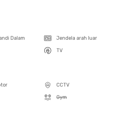
andi Dalam
Jendela arah luar
TV
otor
CCTV
Gym