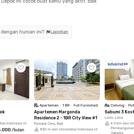
pok ini cocok buat kamu yang aktif, baik
pun pasangan muda yang mencari tempat tinggal
area parkir, lobby dengan akses WiFi, lift, hingga
n dengan hunian ini?
Laporkan
 juga bisa menikmati waktu santai di kolam
olla yang tersedia di lingkungan apartemen.
mati semua fasilitas tanpa perlu khawatir soal
 ke Kampus C Unindra PGRI dan 6 menit ke Depok
h, seperti RS Permata Depok (14 menit), Putri
mazing Farm (12 menit). Apartemen ini juga
t) dan Stasiun Citayam (18 menit), memudahkan
Apartemen
•
1 BR
•
Full Furnished
Coliving
•
Put
pok
Apartemen Margonda
Sabumi 3 Kos
Residence 2 - 1BR City View #1
Limo, Limo
itas Indonesia UI
Pondok Cina, Beji
4.9 km dari Un
Pembangunan 
0.000
/
bulan
830 m dari Universitas Indonesia UI
Jakarta