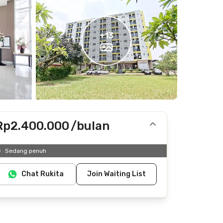
+
13
Rp2.400.000
/bulan
Termasuk IPL
Sedang penuh
Tidak termasuk internet/wifi, listrik, air
Chat Rukita
Join Waiting List