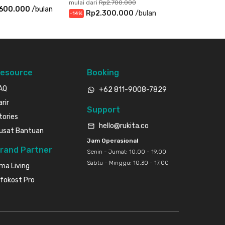
mulai dari
Rp2.700.000
.600.000
/
bulan
Rp2.300.000
/
bulan
-
14
%
esource
Booking
AQ
+62 811-9008-7829
arir
Support
tories
hello@rukita.co
usat Bantuan
Jam Operasional
rand Partner
Senin - Jumat: 10.00 - 19.00
Sabtu - Minggu: 10.30 - 17.00
ma Living
nfokost Pro