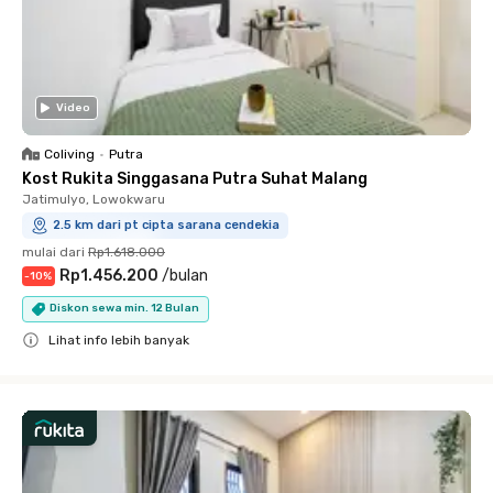
Video
Coliving
•
Putra
Kost Rukita Singgasana Putra Suhat Malang
Jatimulyo, Lowokwaru
2.5 km dari pt cipta sarana cendekia
mulai dari
Rp1.618.000
Rp1.456.200
/
bulan
-
10
%
Diskon sewa min. 12 Bulan
Lihat info lebih banyak
Close