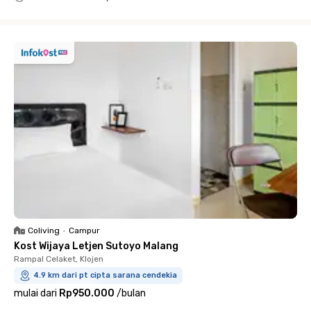
Close
Coliving
•
Campur
Kost Wijaya Letjen Sutoyo Malang
Rampal Celaket, Klojen
4.9 km dari pt cipta sarana cendekia
mulai dari
Rp950.000
/
bulan