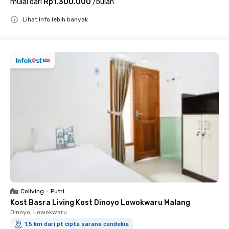
mulai dari
Rp1.300.000
/
bulan
Lihat info lebih banyak
Close
Coliving
•
Putri
Kost Basra Living Kost Dinoyo Lowokwaru Malang
Dinoyo, Lowokwaru
1.5 km dari pt cipta sarana cendekia