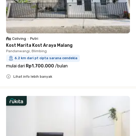
Coliving
•
Putri
Kost Marita Kost Araya Malang
Pandanwangi, Blimbing
6.2 km dari pt cipta sarana cendekia
mulai dari
Rp1.700.000
/
bulan
Lihat info lebih banyak
Close