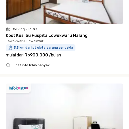
Coliving
•
Putra
Kost Kos Ibu Puspita Lowokwaru Malang
Lowokwaru, Lowokwaru
3.5 km dari pt cipta sarana cendekia
mulai dari
Rp900.000
/
bulan
Lihat info lebih banyak
Close