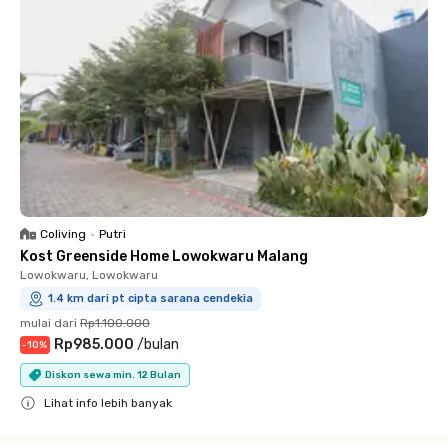
Coliving
•
Putri
Kost Greenside Home Lowokwaru Malang
Lowokwaru, Lowokwaru
1.4 km dari pt cipta sarana cendekia
mulai dari
Rp1.100.000
Rp985.000
/
bulan
-
10
%
Diskon sewa min. 12 Bulan
Lihat info lebih banyak
Close