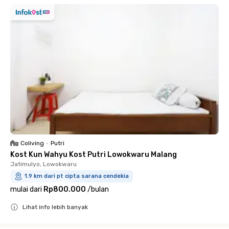
Coliving
•
Putri
Kost Kun Wahyu Kost Putri Lowokwaru Malang
Jatimulyo, Lowokwaru
1.9 km dari pt cipta sarana cendekia
mulai dari
Rp800.000
/
bulan
Lihat info lebih banyak
Close