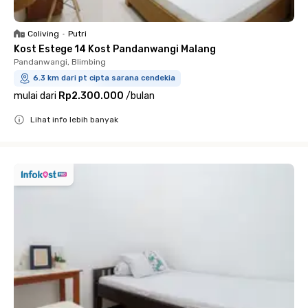
Coliving
•
Putri
Kost Estege 14 Kost Pandanwangi Malang
Pandanwangi, Blimbing
6.3 km dari pt cipta sarana cendekia
mulai dari
Rp2.300.000
/
bulan
Lihat info lebih banyak
Close