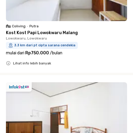
Coliving
•
Putra
Kost Kost Papi Lowokwaru Malang
Lowokwaru, Lowokwaru
3.3 km dari pt cipta sarana cendekia
mulai dari
Rp750.000
/
bulan
Lihat info lebih banyak
Close