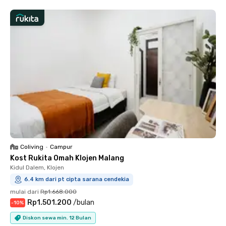
Coliving
•
Campur
Kost Rukita Omah Klojen Malang
Kidul Dalem, Klojen
6.4 km dari pt cipta sarana cendekia
mulai dari
Rp1.668.000
Rp1.501.200
/
bulan
-
10
%
Diskon sewa min. 12 Bulan