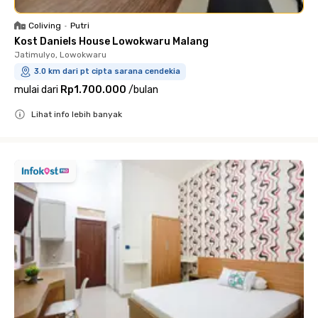
Coliving
•
Putri
Kost Daniels House Lowokwaru Malang
Jatimulyo, Lowokwaru
3.0 km dari pt cipta sarana cendekia
mulai dari
Rp1.700.000
/
bulan
Lihat info lebih banyak
Close