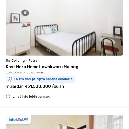
Coliving
•
Putra
Kost Noru Home Lowokwaru Malang
Lowokwaru, Lowokwaru
1.5 km dari pt cipta sarana cendekia
mulai dari
Rp1.500.000
/
bulan
Lihat info lebih banyak
Close