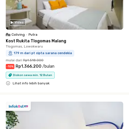
Video
Coliving
•
Putra
Kost Rukita Tlogomas Malang
Tlogomas, Lowokwaru
179 m dari pt cipta sarana cendekia
mulai dari
Rp1.518.000
Rp1.366.200
/
bulan
-
10
%
Diskon sewa min. 12 Bulan
Lihat info lebih banyak
Close