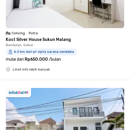
Coliving
•
Putra
Kost Silver House Sukun Malang
Bandulan, Sukun
6.0 km dari pt cipta sarana cendekia
mulai dari
Rp650.000
/
bulan
Lihat info lebih banyak
Close