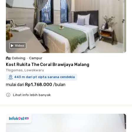
Video
Coliving
•
Campur
Kost Rukita The Coral Brawijaya Malang
Tlogomas, Lowokwaru
443 m dari pt cipta sarana cendekia
mulai dari
Rp1.768.000
/
bulan
Lihat info lebih banyak
Close