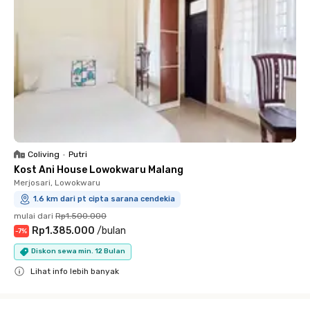
Coliving
•
Putri
Kost Ani House Lowokwaru Malang
Merjosari, Lowokwaru
1.6 km dari pt cipta sarana cendekia
mulai dari
Rp1.500.000
Rp1.385.000
/
bulan
-
7
%
Diskon sewa min. 12 Bulan
Lihat info lebih banyak
Close