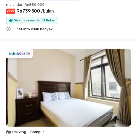
mulai dari
Rp850.000
Rp739.500
/
bulan
-
13
%
Diskon sewa min. 12 Bulan
Lihat info lebih banyak
Close
Coliving
•
Campur