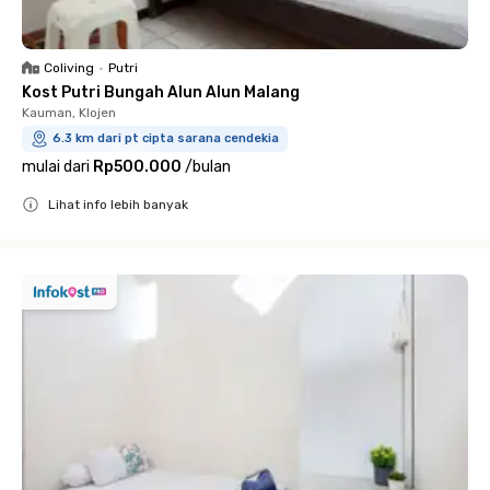
Coliving
•
Putri
Kost Putri Bungah Alun Alun Malang
Kauman, Klojen
6.3 km dari pt cipta sarana cendekia
mulai dari
Rp500.000
/
bulan
Lihat info lebih banyak
Close