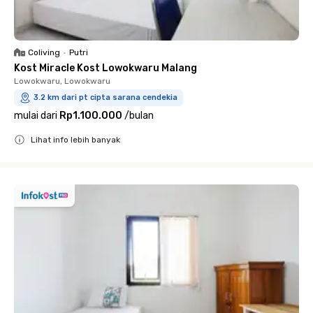
Coliving
•
Putri
Kost Miracle Kost Lowokwaru Malang
Lowokwaru, Lowokwaru
3.2 km dari pt cipta sarana cendekia
mulai dari
Rp1.100.000
/
bulan
Lihat info lebih banyak
Close