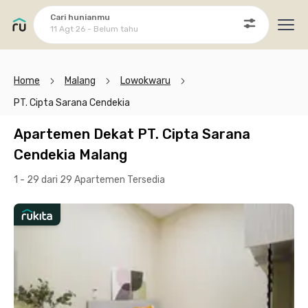
Cari hunianmu
11 Agt 26 - Belum tahu
Ope
Home
Malang
Lowokwaru
PT. Cipta Sarana Cendekia
Apartemen Dekat PT. Cipta Sarana
Cendekia Malang
1 - 29 dari 29 Apartemen
Tersedia