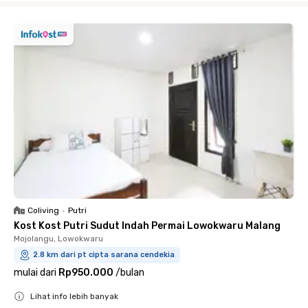
Coliving
•
Putri
Kost Kost Putri Sudut Indah Permai Lowokwaru Malang
Mojolangu, Lowokwaru
2.8 km dari pt cipta sarana cendekia
mulai dari
Rp950.000
/
bulan
Lihat info lebih banyak