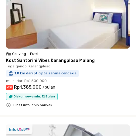
Coliving
•
Putri
Kost Santorini Vibes Karangploso Malang
Tegalgondo, Karangploso
1.0 km dari pt cipta sarana cendekia
mulai dari
Rp1.500.000
Rp1.385.000
/
bulan
-
7
%
Diskon sewa min. 12 Bulan
Lihat info lebih banyak
Close