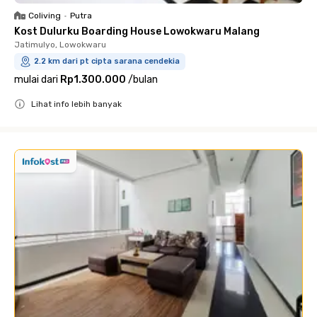
Coliving
•
Putra
Kost Dulurku Boarding House Lowokwaru Malang
Jatimulyo, Lowokwaru
2.2 km dari pt cipta sarana cendekia
mulai dari
Rp1.300.000
/
bulan
Lihat info lebih banyak
Close