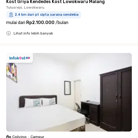
Kost Griya Kendedes Kost Lowokwaru Malang
Tulusrejo, Lowokwaru
2.4 km dari pt cipta sarana cendekia
mulai dari
Rp2.100.000
/
bulan
Lihat info lebih banyak
Close
Coliving
•
Campur