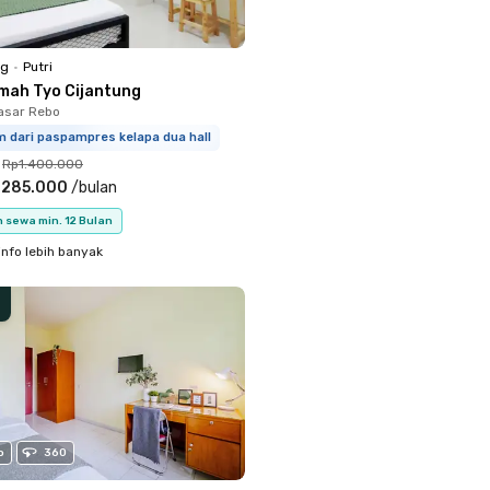
ng
•
Putri
mah Tyo Cijantung
Pasar Rebo
m dari paspampres kelapa dua hall
Rp1.400.000
.285.000
/
bulan
 sewa min. 12 Bulan
info lebih banyak
o
360