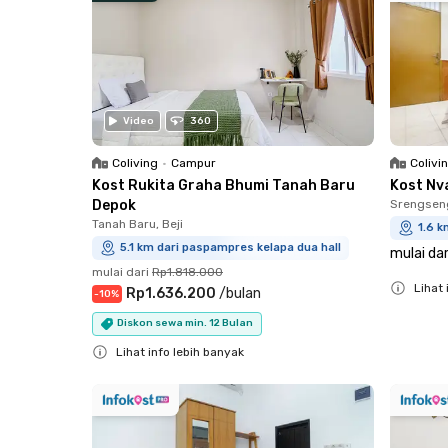
Video
360
Coliving
•
Campur
Colivi
Kost Rukita Graha Bhumi Tanah Baru
Kost Nv
Depok
Srengsen
Tanah Baru, Beji
1.6 k
5.1 km dari paspampres kelapa dua hall
mulai dar
mulai dari
Rp1.818.000
Lihat 
Rp1.636.200
/
bulan
-
10
%
Close
Diskon sewa min. 12 Bulan
Lihat info lebih banyak
Close