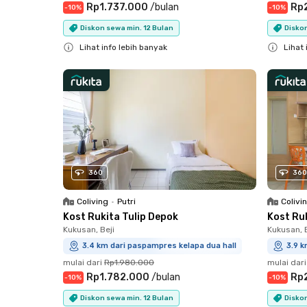
Rp1.737.000
/
bulan
Rp
-
10
%
-
10
%
Diskon sewa min. 12 Bulan
Diskon
Lihat info lebih banyak
Lihat 
Close
Close
360
360
Coliving
•
Putri
Colivi
Kost Rukita Tulip Depok
Kost Ru
Kukusan, Beji
Kukusan, B
3.4 km dari paspampres kelapa dua hall
3.9 k
mulai dari
Rp1.980.000
mulai dari
Rp1.782.000
/
bulan
Rp
-
10
%
-
10
%
Diskon sewa min. 12 Bulan
Diskon