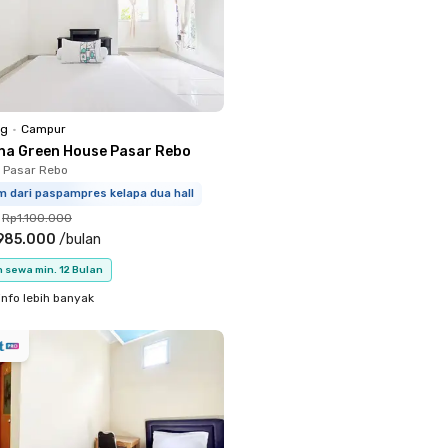
ng
•
Campur
na Green House Pasar Rebo
, Pasar Rebo
m dari paspampres kelapa dua hall
Rp1.100.000
985.000
/
bulan
 sewa min. 12 Bulan
info lebih banyak