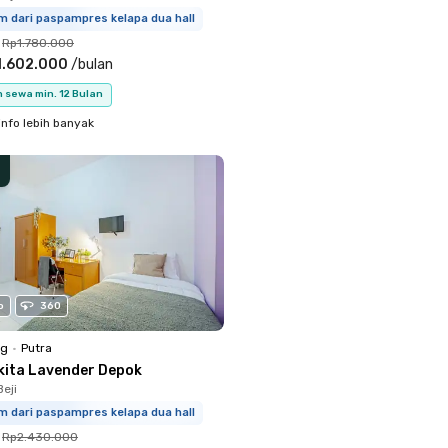
m dari paspampres kelapa dua hall
Rp1.780.000
1.602.000
/
bulan
 sewa min. 12 Bulan
info lebih banyak
o
360
ng
•
Putra
kita Lavender Depok
eji
m dari paspampres kelapa dua hall
Rp2.430.000