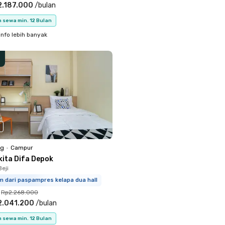
2.187.000
/
bulan
 sewa min. 12 Bulan
info lebih banyak
ng
•
Campur
kita Difa Depok
eji
m dari paspampres kelapa dua hall
Rp2.268.000
2.041.200
/
bulan
 sewa min. 12 Bulan