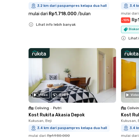
3.2 km dari paspampres kelapa dua hall
3.4 k
mulai dari
Rp1.718.000
/
bulan
mulai dari
Rp
-
10
%
Lihat info lebih banyak
Diskon
Close
Lihat 
Close
Video
360
Vide
Coliving
•
Putri
Colivi
Kost Rukita Akasia Depok
Kost Ru
Kukusan, Beji
Kukusan, B
3.4 km dari paspampres kelapa dua hall
3.4 k
mulai dari
Rp1.930.000
mulai dari