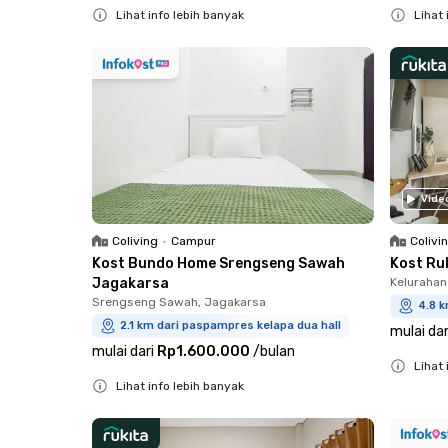
Lihat info lebih banyak
Lihat 
Close
Close
Vide
Coliving
•
Campur
Colivi
Kost Bundo Home Srengseng Sawah
Kost Ru
Jagakarsa
Kelurahan
Srengseng Sawah, Jagakarsa
4.8 k
2.1 km dari paspampres kelapa dua hall
mulai dar
mulai dari
Rp1.600.000
/
bulan
Lihat 
Lihat info lebih banyak
Close
Close