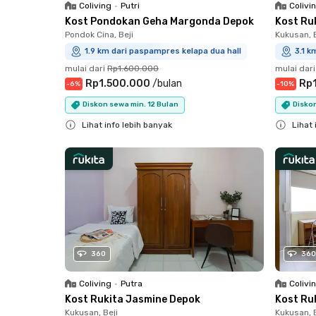
Coliving
•
Putri
Colivi
Kost Pondokan Geha Margonda Depok
Kost Ru
Pondok Cina, Beji
Kukusan, B
1.9 km dari paspampres kelapa dua hall
3.1 k
mulai dari
Rp1.600.000
mulai dari
Rp1.500.000
/
bulan
Rp
-
6
%
-
10
%
Diskon sewa min. 12 Bulan
Diskon
Lihat info lebih banyak
Lihat 
Close
Close
360
360
Coliving
•
Putra
Colivi
Kost Rukita Jasmine Depok
Kost Ru
Kukusan, Beji
Kukusan, B