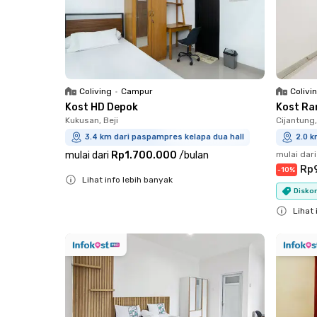
Coliving
•
Campur
Colivi
Kost HD Depok
Kost Ra
Kukusan, Beji
Cijantung
3.4 km dari paspampres kelapa dua hall
2.0 k
mulai dari
Rp1.700.000
/
bulan
mulai dari
Rp
-
10
%
Lihat info lebih banyak
Diskon
Close
Lihat 
Close