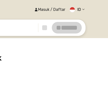
Masuk / Daftar
ID
k