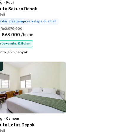
ng
•
Putri
kita Sakura Depok
eji
m dari paspampres kelapa dua hall
Rp2.070.000
1.863.000
/
bulan
 sewa min. 12 Bulan
info lebih banyak
ng
•
Campur
kita Lotus Depok
eji