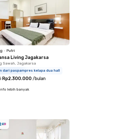
ng
•
Putri
ansa Living Jagakarsa
g Sawah, Jagakarsa
m dari paspampres kelapa dua hall
i
Rp2.300.000
/
bulan
info lebih banyak