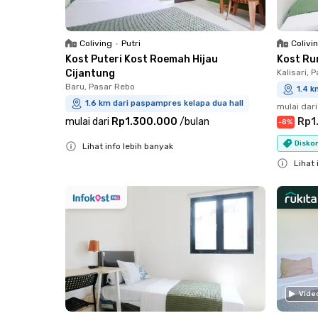
Coliving
•
Putri
Colivi
Kost Puteri Kost Roemah Hijau
Kost Ru
Cijantung
Kalisari, 
Baru, Pasar Rebo
1.4 k
1.6 km dari paspampres kelapa dua hall
mulai dari
mulai dari
Rp1.300.000
/
bulan
Rp1
-
8
%
Diskon
Lihat info lebih banyak
Close
Lihat 
Close
Vide