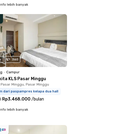
info lebih banyak
o
360
ng
•
Campur
kita KLS Pasar Minggu
 Pasar Minggu, Pasar Minggu
m dari paspampres kelapa dua hall
i
Rp3.468.000
/
bulan
info lebih banyak