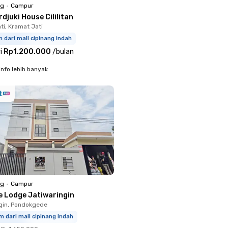
ng
•
Campur
djuki House Cililitan
ti, Kramat Jati
m dari mall cipinang indah
i
Rp1.200.000
/
bulan
info lebih banyak
ng
•
Campur
e Lodge Jatiwaringin
gin, Pondokgede
m dari mall cipinang indah