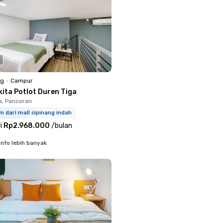
ng
•
Campur
kita Potlot Duren Tiga
a, Pancoran
m dari mall cipinang indah
i
Rp2.968.000
/
bulan
info lebih banyak