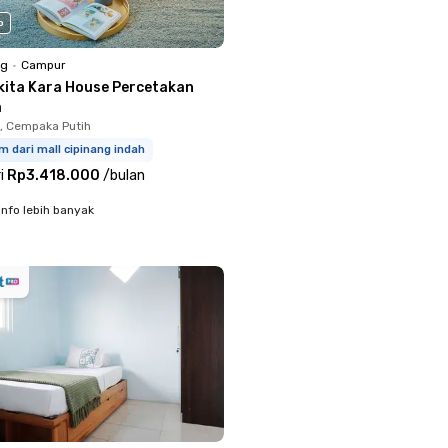
o
ng
•
Campur
kita Kara House Percetakan
a
, Cempaka Putih
m dari mall cipinang indah
i
Rp3.418.000
/
bulan
info lebih banyak