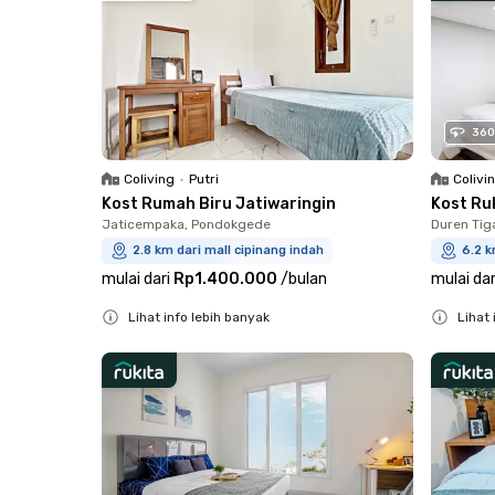
360
Coliving
•
Putri
Colivi
Kost Rumah Biru Jatiwaringin
Kost Ru
Jaticempaka, Pondokgede
Duren Tig
2.8 km dari mall cipinang indah
6.2 k
mulai dari
Rp1.400.000
/
bulan
mulai dar
Lihat info lebih banyak
Lihat 
Close
Close