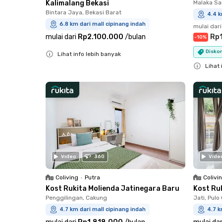
Kalimalang Bekasi
Malaka Sa
Bintara Jaya, Bekasi Barat
4.4 k
6.8 km dari mall cipinang indah
mulai dari
mulai dari
Rp2.100.000
/
bulan
Rp1
-
10
%
Diskon
Lihat info lebih banyak
Close
Lihat 
Close
Video
360
Vide
Coliving
•
Putra
Colivi
Kost Rukita Molienda Jatinegara Baru
Kost Ru
Penggilingan, Cakung
Jati, Pul
4.7 km dari mall cipinang indah
4.7 k