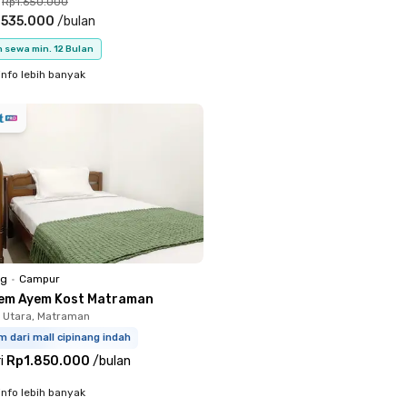
Rp1.650.000
.535.000
/
bulan
 sewa min. 12 Bulan
info lebih banyak
ng
•
Campur
em Ayem Kost Matraman
 Utara, Matraman
m dari mall cipinang indah
i
Rp1.850.000
/
bulan
info lebih banyak