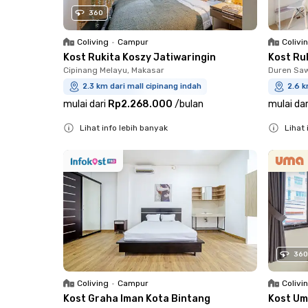
360
Coliving
•
Campur
Colivi
Kost Rukita Koszy Jatiwaringin
Kost Ru
Cipinang Melayu, Makasar
Duren Saw
2.3 km dari mall cipinang indah
2.6 k
mulai dari
Rp2.268.000
/
bulan
mulai dar
Lihat info lebih banyak
Lihat 
Close
Close
360
Coliving
•
Campur
Colivi
Kost Graha Iman Kota Bintang
Kost Um