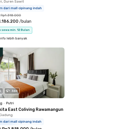
ri, Duren Sawit
m dari mall cipinang indah
Rp1.318.000
.186.200
/
bulan
 sewa min. 12 Bulan
info lebih banyak
o
360
ng
•
Putri
kita East Coliving Rawamangun
o Gadung
m dari mall cipinang indah