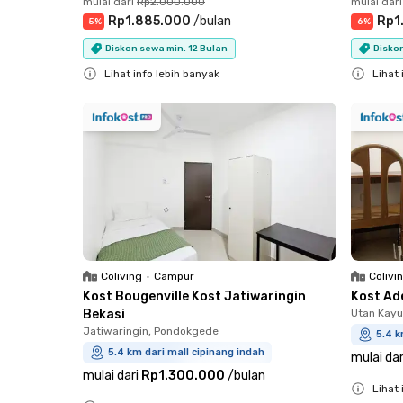
mulai dari
Rp2.000.000
mulai dari
Rp1.885.000
/
bulan
Rp1
-
5
%
-
6
%
Diskon sewa min. 12 Bulan
Diskon
Lihat info lebih banyak
Lihat 
Close
Close
Coliving
•
Campur
Colivi
Kost Bougenville Kost Jatiwaringin
Kost Ad
Bekasi
Utan Kayu
Jatiwaringin, Pondokgede
5.4 k
5.4 km dari mall cipinang indah
mulai dar
mulai dari
Rp1.300.000
/
bulan
Lihat 