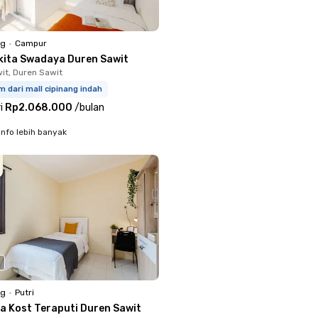
ng
•
Campur
kita Swadaya Duren Sawit
it, Duren Sawit
m dari mall cipinang indah
i
Rp2.068.000
/
bulan
info lebih banyak
ng
•
Putri
a Kost Teraputi Duren Sawit