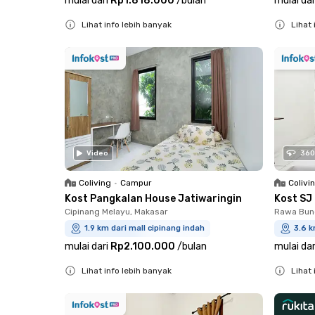
mulai dari
Rp1.818.000
/
bulan
mulai dar
Lihat info lebih banyak
Lihat 
Close
Close
Video
360
Coliving
•
Campur
Colivi
Kost Pangkalan House Jatiwaringin
Kost SJ
Cipinang Melayu, Makasar
Rawa Bun
1.9 km dari mall cipinang indah
3.6 k
mulai dari
Rp2.100.000
/
bulan
mulai dar
Lihat info lebih banyak
Lihat 
Close
Close