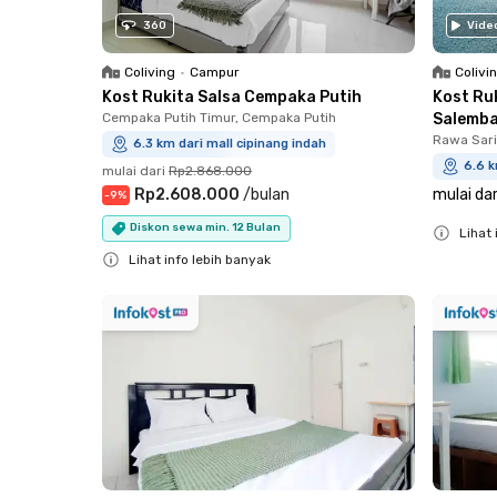
360
Vide
Coliving
•
Campur
Colivi
Kost Rukita Salsa Cempaka Putih
Kost Ru
Cempaka Putih Timur, Cempaka Putih
Salemb
Rawa Sari
6.3 km dari mall cipinang indah
6.6 k
mulai dari
Rp2.868.000
Rp2.608.000
/
bulan
mulai dar
-
9
%
Diskon sewa min. 12 Bulan
Lihat 
Lihat info lebih banyak
Close
Close