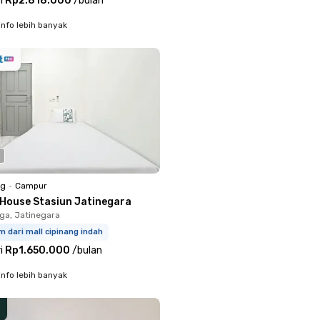
i
Rp2.818.000
/
bulan
info lebih banyak
ng
•
Campur
 House Stasiun Jatinegara
ga, Jatinegara
m dari mall cipinang indah
i
Rp1.650.000
/
bulan
info lebih banyak