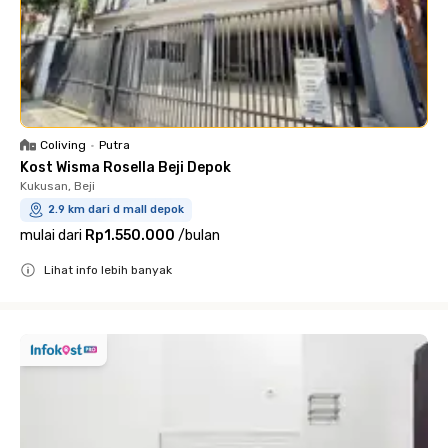
Coliving
•
Putra
Kost Wisma Rosella Beji Depok
Kukusan, Beji
2.9 km dari d mall depok
mulai dari
Rp1.550.000
/
bulan
Lihat info lebih banyak
Close