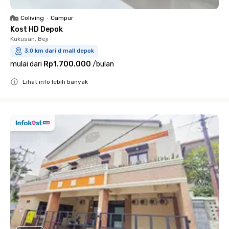
Coliving
•
Campur
Kost HD Depok
Kukusan, Beji
3.0 km dari d mall depok
mulai dari
Rp1.700.000
/
bulan
Lihat info lebih banyak
Close