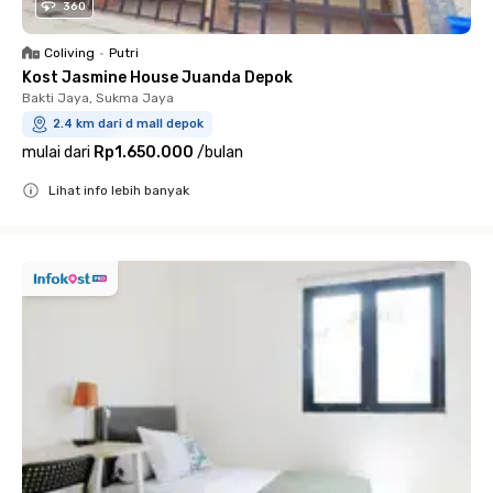
360
Coliving
•
Putri
Kost Jasmine House Juanda Depok
Bakti Jaya, Sukma Jaya
2.4 km dari d mall depok
mulai dari
Rp1.650.000
/
bulan
Lihat info lebih banyak
Close