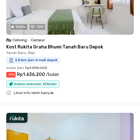
Video
360
Coliving
•
Campur
Kost Rukita Graha Bhumi Tanah Baru Depok
Tanah Baru, Beji
2.8 km dari d mall depok
mulai dari
Rp1.818.000
Rp1.636.200
/
bulan
-
10
%
Diskon sewa min. 12 Bulan
Lihat info lebih banyak
Close