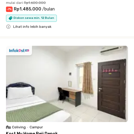
mulai dari
Rp1.600.000
Rp1.485.000
/
bulan
-
7
%
Diskon sewa min. 12 Bulan
Lihat info lebih banyak
Close
Coliving
•
Campur
Kost My Home Beji Depok