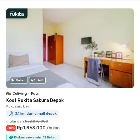
Video
360
Coliving
•
Putri
Kost Rukita Sakura Depok
Kukusan, Beji
3.1 km dari d mall depok
mulai dari
Rp2.070.000
Rp1.863.000
/
bulan
-
10
%
Diskon sewa min. 12 Bulan