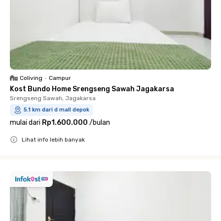
Coliving
•
Campur
Kost Bundo Home Srengseng Sawah Jagakarsa
Srengseng Sawah, Jagakarsa
5.1 km dari d mall depok
mulai dari
Rp1.600.000
/
bulan
Lihat info lebih banyak
Close