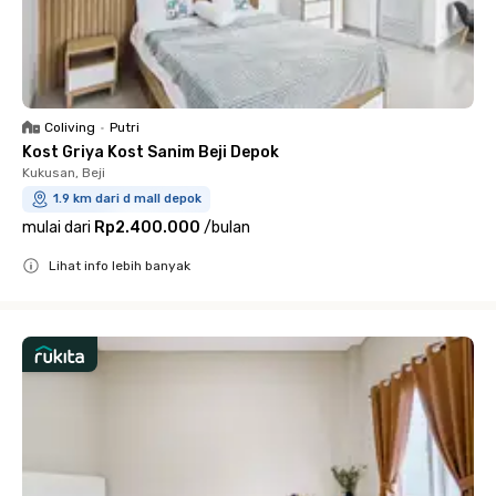
Coliving
•
Putri
Kost Griya Kost Sanim Beji Depok
Kukusan, Beji
1.9 km dari d mall depok
mulai dari
Rp2.400.000
/
bulan
Lihat info lebih banyak
Close