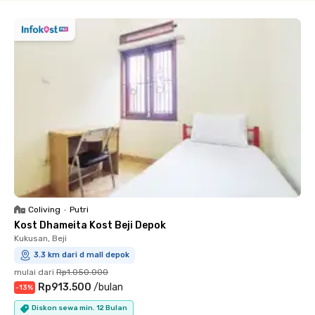
Coliving
•
Putri
Kost Dhameita Kost Beji Depok
Kukusan, Beji
3.3 km dari d mall depok
mulai dari
Rp1.050.000
Rp913.500
/
bulan
-
13
%
Diskon sewa min. 12 Bulan