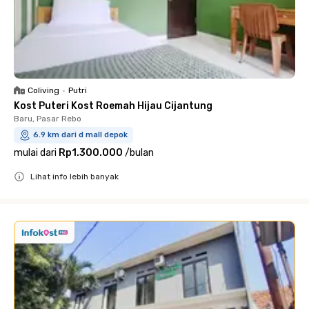
Coliving
•
Putri
Kost Puteri Kost Roemah Hijau Cijantung
Baru, Pasar Rebo
6.9 km dari d mall depok
mulai dari
Rp1.300.000
/
bulan
Lihat info lebih banyak
Close