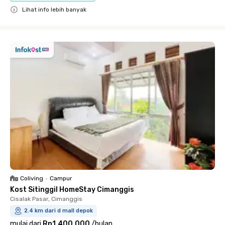
Lihat info lebih banyak
Close
Coliving
•
Campur
Kost Sitinggil HomeStay Cimanggis
Cisalak Pasar, Cimanggis
2.4 km dari d mall depok
mulai dari
Rp1.400.000
/
bulan