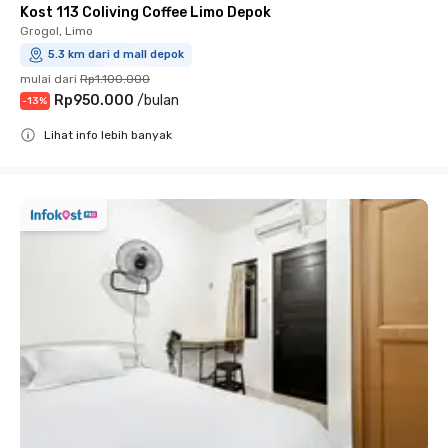
Kost 113 Coliving Coffee Limo Depok
Grogol, Limo
5.3 km dari d mall depok
mulai dari
Rp1.100.000
Rp950.000
/
bulan
-
13
%
Lihat info lebih banyak
Close