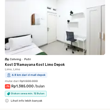
Coliving
•
Putri
Kost D'Ramayana Kost Limo Depok
Limo, Limo
6.8 km dari d mall depok
mulai dari
Rp1.500.000
Rp1.385.000
/
bulan
-
7
%
Diskon sewa min. 12 Bulan
Lihat info lebih banyak
Close