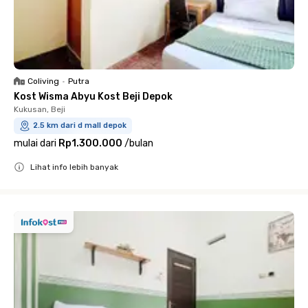
Coliving
•
Putra
Kost Wisma Abyu Kost Beji Depok
Kukusan, Beji
2.5 km dari d mall depok
mulai dari
Rp1.300.000
/
bulan
Lihat info lebih banyak
Close