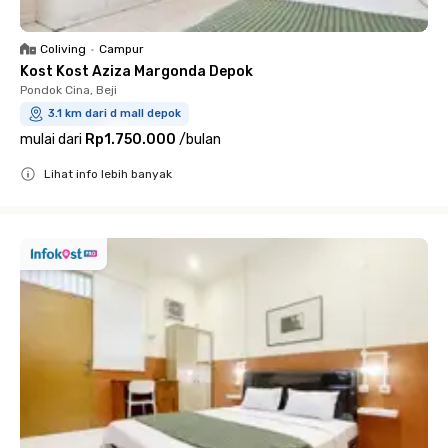
Coliving
•
Campur
Kost Kost Aziza Margonda Depok
Pondok Cina, Beji
3.1 km dari d mall depok
mulai dari
Rp1.750.000
/
bulan
Lihat info lebih banyak
Close