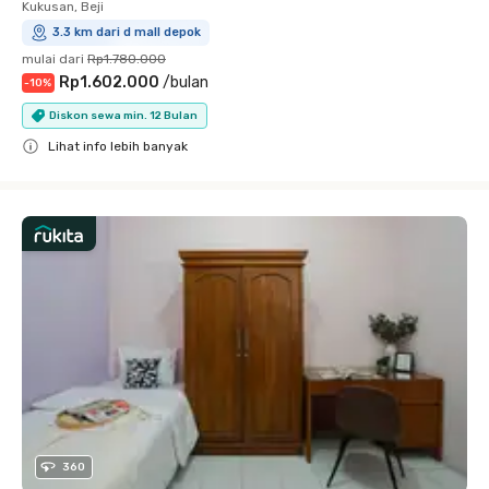
Kukusan, Beji
3.3 km dari d mall depok
mulai dari
Rp1.780.000
Rp1.602.000
/
bulan
-
10
%
Diskon sewa min. 12 Bulan
Lihat info lebih banyak
Close
360