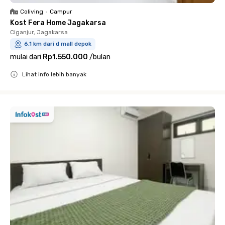
Coliving
•
Campur
Kost Fera Home Jagakarsa
Ciganjur, Jagakarsa
6.1 km dari d mall depok
mulai dari
Rp1.550.000
/
bulan
Lihat info lebih banyak
Close