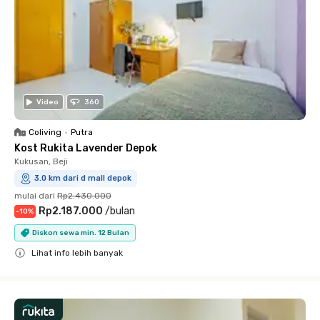
Video
360
Coliving
•
Putra
Kost Rukita Lavender Depok
Kukusan, Beji
3.0 km dari d mall depok
mulai dari
Rp2.430.000
Rp2.187.000
/
bulan
-
10
%
Diskon sewa min. 12 Bulan
Lihat info lebih banyak
Close