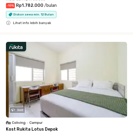
Rp1.782.000
/
bulan
-
10
%
Diskon sewa min. 12 Bulan
Lihat info lebih banyak
Close
360
Coliving
•
Campur
Kost Rukita Lotus Depok