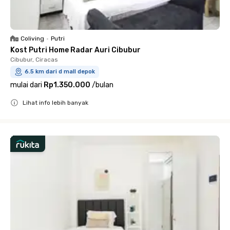
Coliving
•
Putri
Kost Putri Home Radar Auri Cibubur
Cibubur, Ciracas
6.5 km dari d mall depok
mulai dari
Rp1.350.000
/
bulan
Lihat info lebih banyak
Close