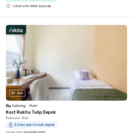
Lihat info lebih banyak
Close
360
Coliving
•
Putri
Kost Rukita Tulip Depok
Kukusan, Beji
3.2 km dari d mall depok
mulai dari
Rp1.980.000