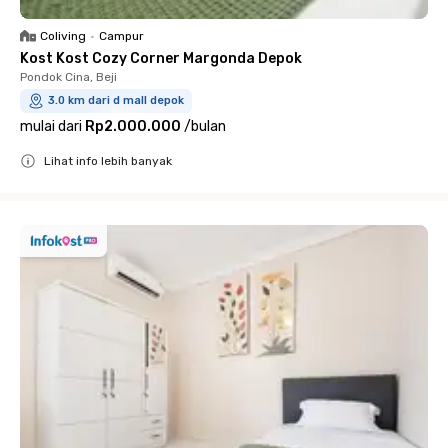
Coliving
•
Campur
Kost Kost Cozy Corner Margonda Depok
Pondok Cina, Beji
3.0 km dari d mall depok
mulai dari
Rp2.000.000
/
bulan
Lihat info lebih banyak
Close