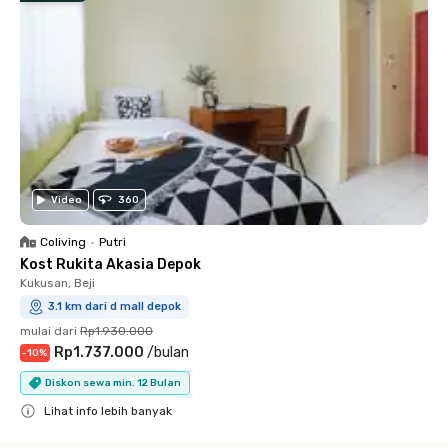
Video
360
Coliving
•
Putri
Kost Rukita Akasia Depok
Kukusan, Beji
3.1 km dari d mall depok
mulai dari
Rp1.930.000
Rp1.737.000
/
bulan
-
10
%
Diskon sewa min. 12 Bulan
Lihat info lebih banyak
Close