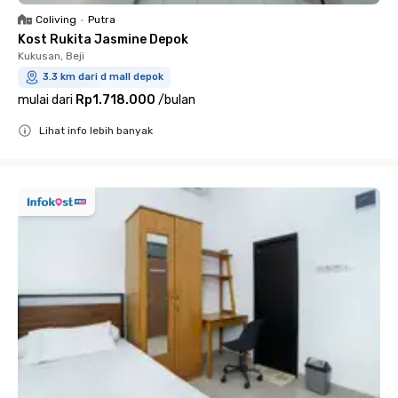
Coliving
•
Putra
Kost Rukita Jasmine Depok
Kukusan, Beji
3.3 km dari d mall depok
mulai dari
Rp1.718.000
/
bulan
Lihat info lebih banyak
Close