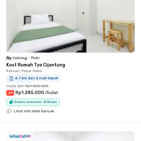
Coliving
•
Putri
Kost Rumah Tyo Cijantung
Kalisari, Pasar Rebo
6.7 km dari d mall depok
mulai dari
Rp1.400.000
Rp1.285.000
/
bulan
-
8
%
Diskon sewa min. 12 Bulan
Lihat info lebih banyak
Close