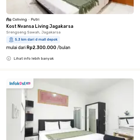
Coliving
•
Putri
Kost Nvansa Living Jagakarsa
Srengseng Sawah, Jagakarsa
5.3 km dari d mall depok
mulai dari
Rp2.300.000
/
bulan
Lihat info lebih banyak
Close