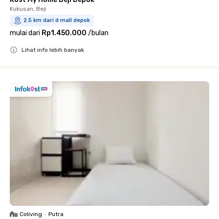
Kukusan, Beji
2.5 km dari d mall depok
mulai dari
Rp1.450.000
/
bulan
Lihat info lebih banyak
Close
Coliving
•
Putra