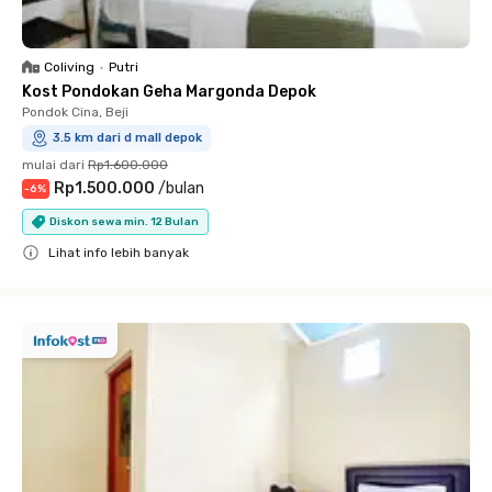
Coliving
•
Putri
Kost Pondokan Geha Margonda Depok
Pondok Cina, Beji
3.5 km dari d mall depok
mulai dari
Rp1.600.000
Rp1.500.000
/
bulan
-
6
%
Diskon sewa min. 12 Bulan
Lihat info lebih banyak
Close