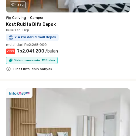
360
Coliving
•
Campur
Kost Rukita Difa Depok
Kukusan, Beji
2.4 km dari d mall depok
mulai dari
Rp2.268.000
Rp2.041.200
/
bulan
-
10
%
Diskon sewa min. 12 Bulan
Lihat info lebih banyak
Close