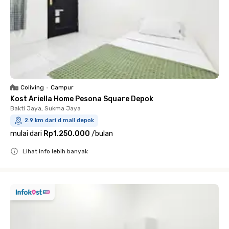
Coliving
•
Campur
Kost Ariella Home Pesona Square Depok
Bakti Jaya, Sukma Jaya
2.9 km dari d mall depok
mulai dari
Rp1.250.000
/
bulan
Lihat info lebih banyak
Close