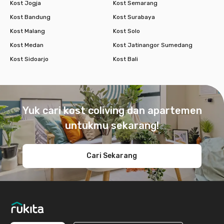
Kost Jogja
Kost Semarang
Kost Bandung
Kost Surabaya
Kost Malang
Kost Solo
Kost Medan
Kost Jatinangor Sumedang
Kost Sidoarjo
Kost Bali
Footer
Yuk cari kost coliving dan apartemen
untukmu sekarang!
Cari Sekarang