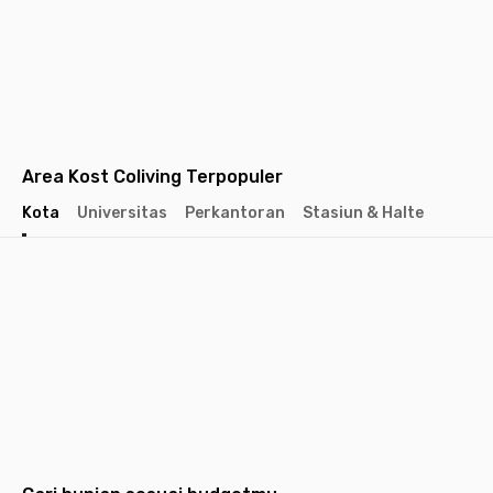
Area Kost Coliving Terpopuler
Kota
Universitas
Perkantoran
Stasiun & Halte
Jakarta
Jakarta
Jakarta
Barat
Selatan
Pusat
Tangerang
Bandung
Semarang
Surabaya
Yogyakarta
Solo
Malang
Medan
Dep