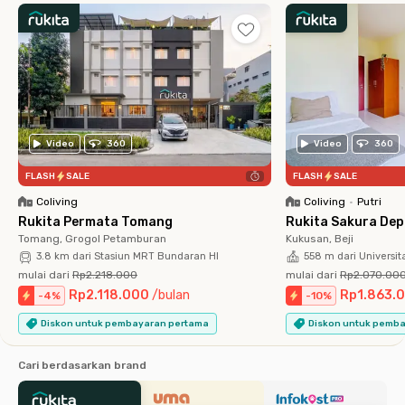
Video
360
Video
360
FLASH
SALE
FLASH
SALE
Coliving
Coliving
•
Putri
Rukita Permata Tomang
Rukita Sakura De
Tomang, Grogol Petamburan
Kukusan, Beji
3.8 km dari Stasiun MRT Bundaran HI
558 m dari Universit
mulai dari
Rp2.218.000
mulai dari
Rp2.070.00
Rp2.118.000
/
bulan
Rp1.863.
-
4
%
-
10
%
Diskon untuk pembayaran pertama
Diskon untuk pemb
Cari berdasarkan brand