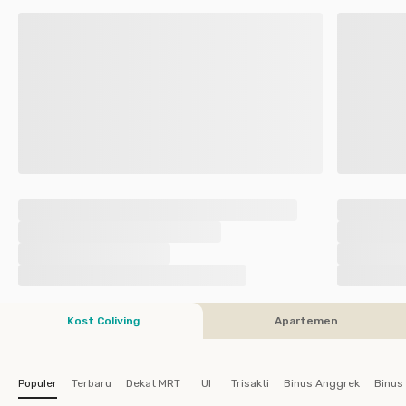
Kost Coliving
Apartemen
Populer
Terbaru
Dekat MRT
UI
Trisakti
Binus Anggrek
Binus