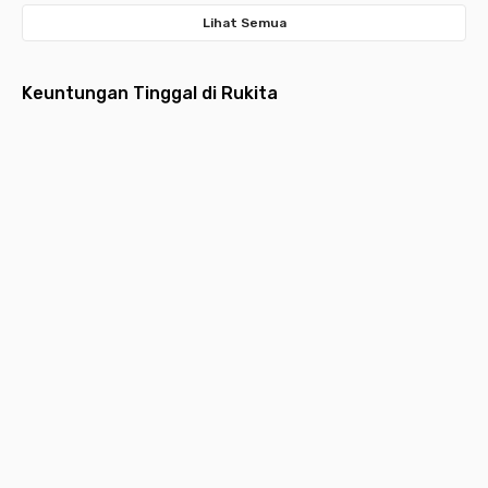
Lihat Semua
Keuntungan Tinggal di Rukita
Fully
Layanan
Pembayaran
Aplikasi
Desain
Furnished
Menyeluruh
Bulanan
Multifungsi
Estetik
Hunian
Pembersihan
Lebih ringan
Request
Hunian
dilengkapi
kamar,
dengan
layanan,
idaman
furniture
laundry,
pembayaran
kebutuhan
yang