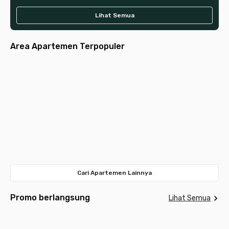
Lihat Semua
Area Apartemen Terpopuler
Jakarta
Jakarta
Jakarta
Tangerang
Jakarta
Selatan
Pusat
Tangerang
Surabaya
Bandung
Barat
Bekasi
Selatan
Depok
Timur
Meda
Cari Apartemen Lainnya
Promo berlangsung
Lihat Semua