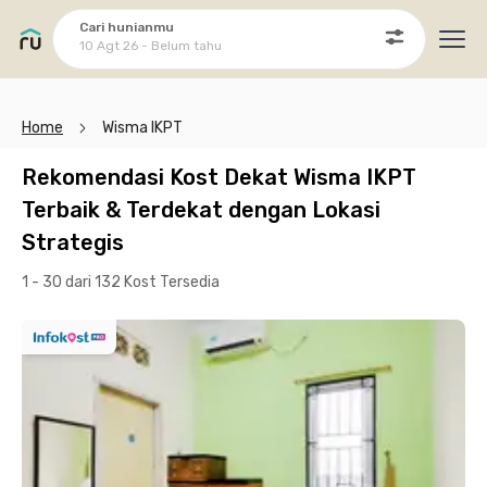
Cari hunianmu
10 Agt 26 - Belum tahu
Ope
Home
Wisma IKPT
Rekomendasi Kost Dekat Wisma IKPT
Terbaik & Terdekat dengan Lokasi
Strategis
1 - 30 dari 132 Kost
Tersedia