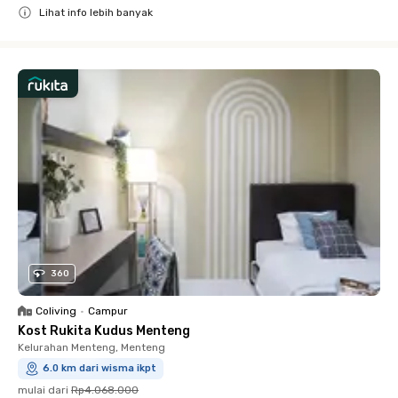
Lihat info lebih banyak
Close
360
Coliving
•
Campur
Kost Rukita Kudus Menteng
Kelurahan Menteng, Menteng
6.0 km dari wisma ikpt
mulai dari
Rp4.068.000