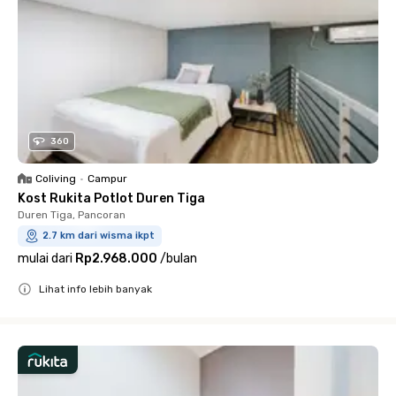
360
Coliving
•
Campur
Kost Rukita Potlot Duren Tiga
Duren Tiga, Pancoran
2.7 km dari wisma ikpt
mulai dari
Rp2.968.000
/
bulan
Lihat info lebih banyak
Close