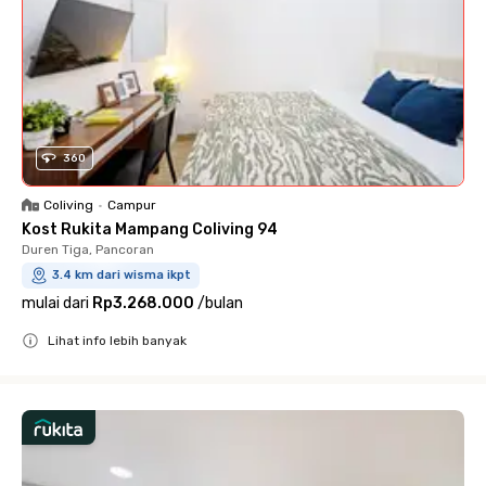
360
Coliving
•
Campur
Kost Rukita Mampang Coliving 94
Duren Tiga, Pancoran
3.4 km dari wisma ikpt
mulai dari
Rp3.268.000
/
bulan
Lihat info lebih banyak
Close