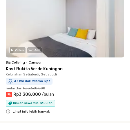
Video
360
Coliving
•
Campur
Kost Rukita Verde Kuningan
Kelurahan Setiabudi, Setiabudi
4.1 km dari wisma ikpt
mulai dari
Rp3.568.000
Rp3.308.000
/
bulan
-
7
%
Diskon sewa min. 12 Bulan
Lihat info lebih banyak
Close