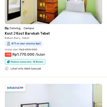
Coliving
•
Campur
Kost J Kost Barokah Tebet
Kebon Baru, Tebet
871 m dari wisma ikpt
mulai dari
Rp2.000.000
Rp1.770.000
/
bulan
-
11
%
Diskon sewa min. 12 Bulan
Lihat info lebih banyak
Close