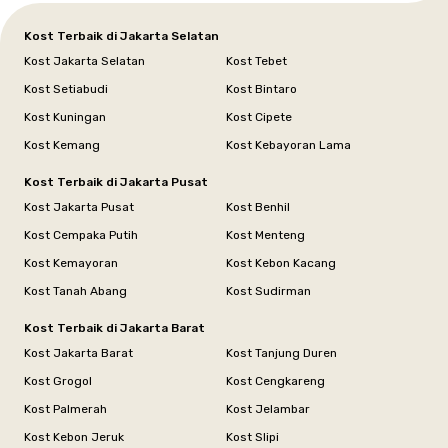
Kost Terbaik di Jakarta Selatan
Kost Jakarta Selatan
Kost Tebet
Kost Setiabudi
Kost Bintaro
Kost Kuningan
Kost Cipete
Kost Kemang
Kost Kebayoran Lama
Kost Terbaik di Jakarta Pusat
Kost Jakarta Pusat
Kost Benhil
Kost Cempaka Putih
Kost Menteng
Kost Kemayoran
Kost Kebon Kacang
Kost Tanah Abang
Kost Sudirman
Kost Terbaik di Jakarta Barat
Kost Jakarta Barat
Kost Tanjung Duren
Kost Grogol
Kost Cengkareng
Kost Palmerah
Kost Jelambar
Kost Kebon Jeruk
Kost Slipi