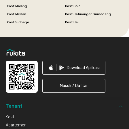
Kost Malang
Kost Solo
Kost Medan
Kost Jatinangor Sumedang
Kost Sidoarjo
Kost Bali
Footer
Download Aplikasi
Masuk / Daftar
Tenant
Kost
Apartemen