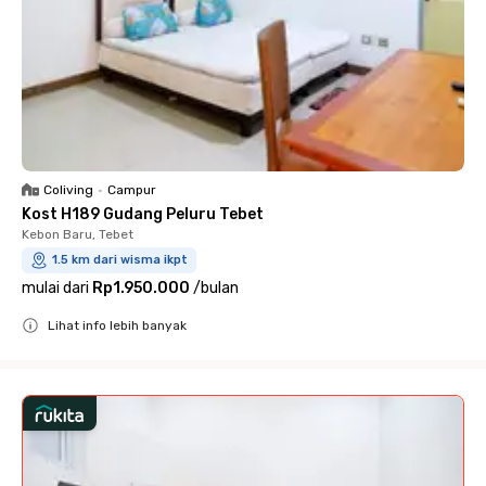
Coliving
•
Campur
Kost H189 Gudang Peluru Tebet
Kebon Baru, Tebet
1.5 km dari wisma ikpt
mulai dari
Rp1.950.000
/
bulan
Lihat info lebih banyak
Close