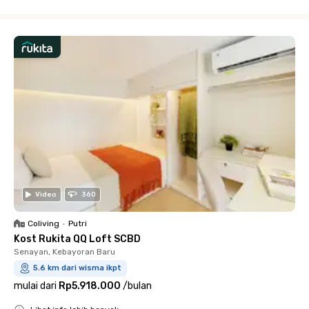
Close
Video
360
Coliving
•
Putri
Kost Rukita QQ Loft SCBD
Senayan, Kebayoran Baru
5.6 km dari wisma ikpt
mulai dari
Rp5.918.000
/
bulan