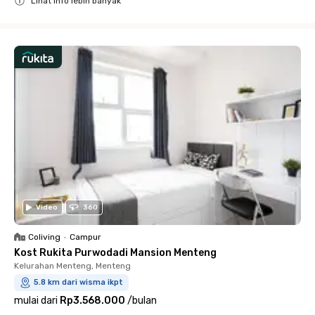
Lihat info lebih banyak
Close
Video
360
Coliving
•
Campur
Kost Rukita Purwodadi Mansion Menteng
Kelurahan Menteng, Menteng
5.8 km dari wisma ikpt
mulai dari
Rp3.568.000
/
bulan