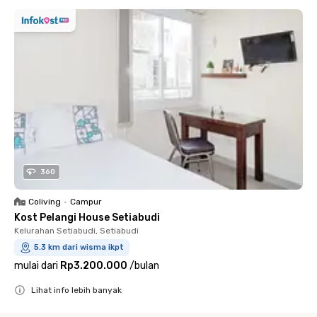
360
Coliving
•
Campur
Kost Pelangi House Setiabudi
Kelurahan Setiabudi, Setiabudi
5.3 km dari wisma ikpt
mulai dari
Rp3.200.000
/
bulan
Lihat info lebih banyak
Close