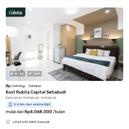
Video
360
Coliving
•
Campur
Kost Rukita Capital Setiabudi
Kelurahan Setiabudi, Setiabudi
5.4 km dari wisma ikpt
mulai dari
Rp4.068.000
/
bulan
Lihat info lebih banyak
Close