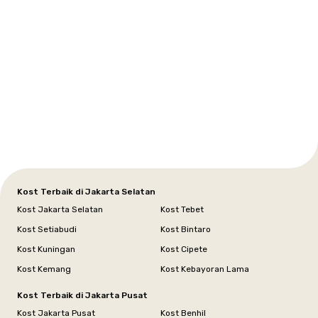
Setiabudi
Cilandak
Depok
Kemanggisan
Semarang
Medan
Tangerang
Bali
Yogyakarta
Jakarta
Jakarta
Jawa
Jakarta
Jawa
Sumatera
Selatan
Banten
Selatan
Barat
Barat
Bali
Yogyakarta
Tengah
Utara
Kost Terbaik di Jakarta Selatan
Kost Jakarta Selatan
Kost Tebet
Kost Setiabudi
Kost Bintaro
Kost Kuningan
Kost Cipete
Kost Kemang
Kost Kebayoran Lama
Kost Terbaik di Jakarta Pusat
Kost Jakarta Pusat
Kost Benhil