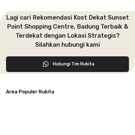
Lagi cari Rekomendasi Kost Dekat Sunset
Point Shopping Centre, Badung Terbaik &
Terdekat dengan Lokasi Strategis?
Silahkan hubungi kami
Hubungi Tim Rukita
Area Populer Rukita
Grogol
Kebon
Kuningan
Petamburan
Menteng
Jeruk
Bandung
Surabaya
Malang
Solo
Karawaci
Jakarta
Jakarta
Jakarta
Jakarta
Jawa
Jawa
Jawa
Jawa
Selatan
Barat
Tangerang
Pusat
Barat
Barat
Timur
Timur
Tengah