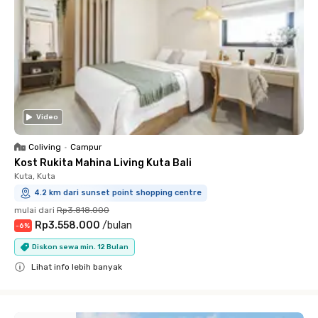
Video
Coliving
•
Campur
Kost Rukita Mahina Living Kuta Bali
Kuta, Kuta
4.2 km dari sunset point shopping centre
mulai dari
Rp3.818.000
Rp3.558.000
/
bulan
-
6
%
Diskon sewa min. 12 Bulan
Lihat info lebih banyak
Close