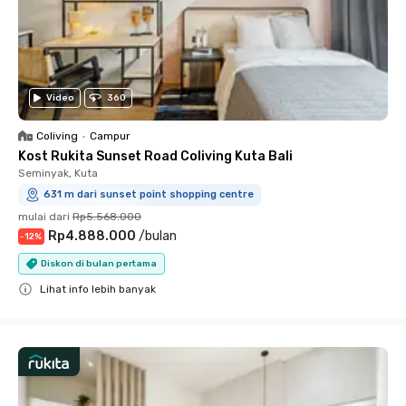
Video
360
Coliving
•
Campur
Kost Rukita Sunset Road Coliving Kuta Bali
Seminyak, Kuta
631 m dari sunset point shopping centre
mulai dari
Rp5.568.000
Rp4.888.000
/
bulan
-
12
%
Diskon di bulan pertama
Lihat info lebih banyak
Close