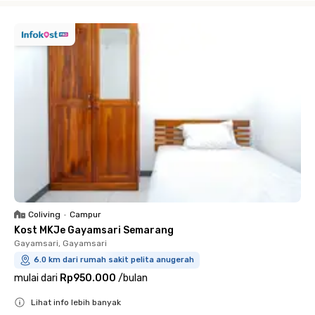
Coliving
•
Campur
Kost MKJe Gayamsari Semarang
Gayamsari, Gayamsari
6.0 km dari rumah sakit pelita anugerah
mulai dari
Rp950.000
/
bulan
Lihat info lebih banyak