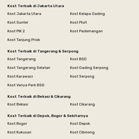
Kost Terbaik di Jakarta Utara
Kost Jakarta Utara
Kost Kelapa Gading
Kost Sunter
Kost Pluit
Kost PIK 2
Kost Pademangan
Kost Tanjung Priok
Kost Terbaik di Tangerang & Serpong
Kost Tangerang
Kost BSD
Kost Tangerang Selatan
Kost Gading Serpong
Kost Karawaci
Kost Serpong
Kost Vanya Park BSD
Kost Terbaik di Bekasi & Cikarang
Kost Bekasi
Kost Cikarang
Kost Terbaik di Depok, Bogor & Sekitarnya
Kost Bogor
Kost Depok
Kost Kukusan
Kost Cibinong