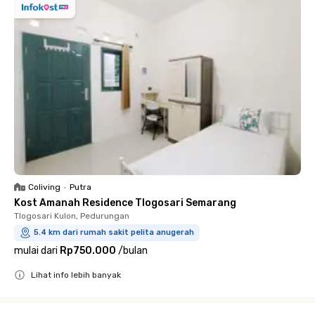
Coliving
•
Putra
Kost Amanah Residence Tlogosari Semarang
Tlogosari Kulon, Pedurungan
5.4 km dari rumah sakit pelita anugerah
mulai dari
Rp750.000
/
bulan
Lihat info lebih banyak
Close