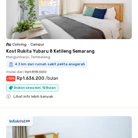
Coliving
•
Campur
Kost Rukita Yubaru 8 Ketileng Semarang
Mangunharjo, Tembalang
4.3 km dari rumah sakit pelita anugerah
mulai dari
Rp1.818.000
Rp1.636.200
/
bulan
-
10
%
Diskon sewa min. 12 Bulan
Lihat info lebih banyak
Close