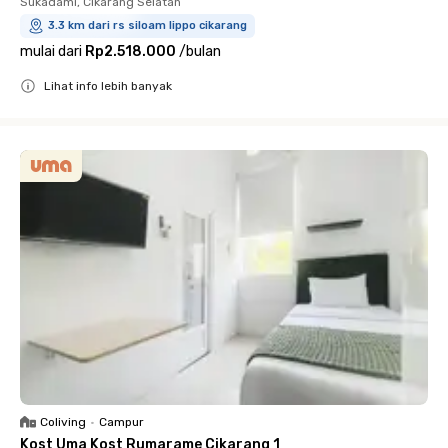
Sukadami, Cikarang Selatan
3.3 km dari rs siloam lippo cikarang
mulai dari
Rp2.518.000
/
bulan
Lihat info lebih banyak
Close
Coliving
•
Campur
Kost Uma Kost Rumarame Cikarang 1