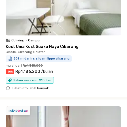
Coliving
•
Campur
Kost Uma Kost Suaka Naya Cikarang
Cibatu, Cikarang Selatan
509 m dari rs siloam lippo cikarang
mulai dari
Rp1.318.000
Rp1.186.200
/
bulan
-
10
%
Diskon sewa min. 12 Bulan
Lihat info lebih banyak
Close