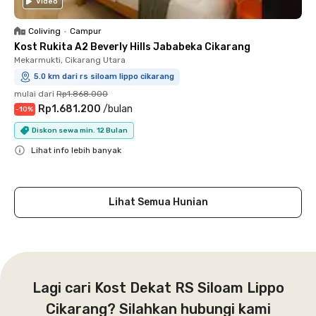
Video
Coliving
•
Campur
Kost Rukita A2 Beverly Hills Jababeka Cikarang
Mekarmukti, Cikarang Utara
5.0 km dari rs siloam lippo cikarang
mulai dari
Rp1.868.000
Rp1.681.200
/
bulan
-
10
%
Diskon sewa min. 12 Bulan
Lihat info lebih banyak
Close
Lihat Semua Hunian
Lagi cari Kost Dekat RS Siloam Lippo
Cikarang? Silahkan hubungi kami