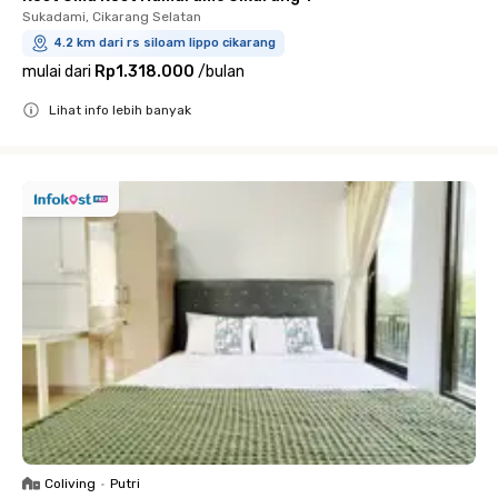
Sukadami, Cikarang Selatan
4.2 km dari rs siloam lippo cikarang
mulai dari
Rp1.318.000
/
bulan
Lihat info lebih banyak
Close
Coliving
•
Putri