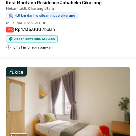
Kost Montana Residence Jababeka Cikarang
Mekarmukti, Cikarang Utara
4.8 km dari rs siloam lippo cikarang
mulai dari
Rp1.250.000
Rp1.135.000
/
bulan
-
9
%
Diskon sewa min. 12 Bulan
Lihat info lebih banyak
Close