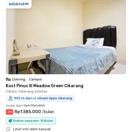
Coliving
•
Campur
Kost Pinus III Meadow Green Cikarang
Cibatu, Cikarang Selatan
902 m dari rs siloam lippo cikarang
mulai dari
Rp1.700.000
Rp1.585.000
/
bulan
-
6
%
Diskon sewa min. 12 Bulan
Lihat info lebih banyak