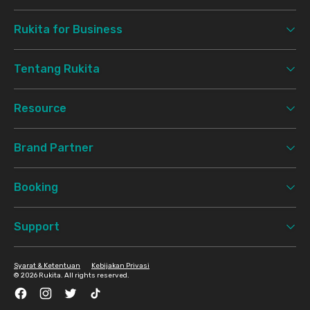
Rukita for Business
Tentang Rukita
Resource
Brand Partner
Booking
Support
Syarat & Ketentuan
Kebijakan Privasi
©
2026 Rukita. All rights reserved.
Facebook
Instagram
Twitter
TikTok