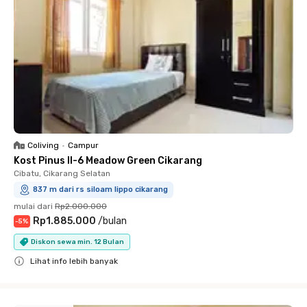
Coliving
•
Campur
Kost Pinus II-6 Meadow Green Cikarang
Cibatu, Cikarang Selatan
837 m dari rs siloam lippo cikarang
mulai dari
Rp2.000.000
Rp1.885.000
/
bulan
-
5
%
Diskon sewa min. 12 Bulan
Lihat info lebih banyak
Close