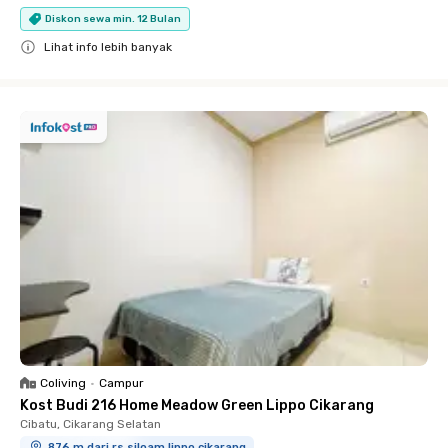
Diskon sewa min. 12 Bulan
Lihat info lebih banyak
Close
Coliving
•
Campur
Kost Budi 216 Home Meadow Green Lippo Cikarang
Cibatu, Cikarang Selatan
876 m dari rs siloam lippo cikarang