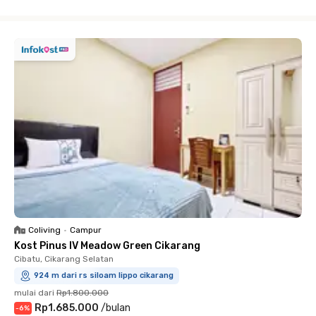
Close
Coliving
•
Campur
Kost Pinus IV Meadow Green Cikarang
Cibatu, Cikarang Selatan
924 m dari rs siloam lippo cikarang
mulai dari
Rp1.800.000
Rp1.685.000
/
bulan
-
6
%