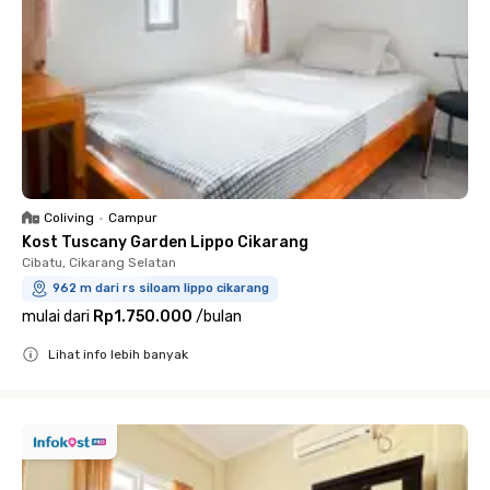
Coliving
•
Campur
Kost Tuscany Garden Lippo Cikarang
Cibatu, Cikarang Selatan
962 m dari rs siloam lippo cikarang
mulai dari
Rp1.750.000
/
bulan
Lihat info lebih banyak
Close