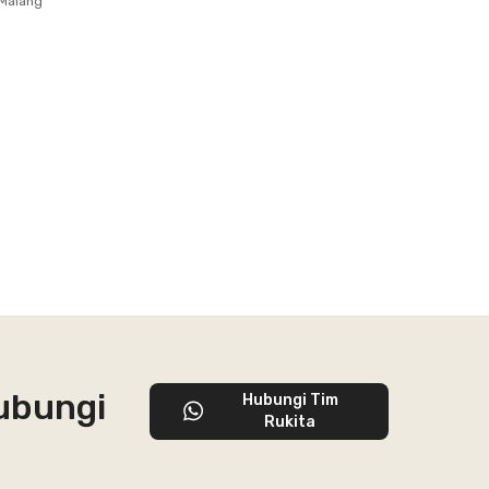
 Malang
ubungi
Hubungi Tim
Rukita