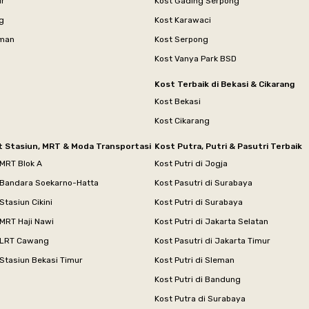
ur
Kost Gading Serpong
g
Kost Karawaci
aman
Kost Serpong
Kost Vanya Park BSD
Kost Terbaik di Bekasi & Cikarang
Kost Bekasi
Kost Cikarang
t Stasiun, MRT & Moda Transportasi
Kost Putra, Putri & Pasutri Terbaik
 MRT Blok A
Kost Putri di Jogja
 Bandara Soekarno-Hatta
Kost Pasutri di Surabaya
Stasiun Cikini
Kost Putri di Surabaya
MRT Haji Nawi
Kost Putri di Jakarta Selatan
 LRT Cawang
Kost Pasutri di Jakarta Timur
Stasiun Bekasi Timur
Kost Putri di Sleman
Kost Putri di Bandung
Kost Putra di Surabaya