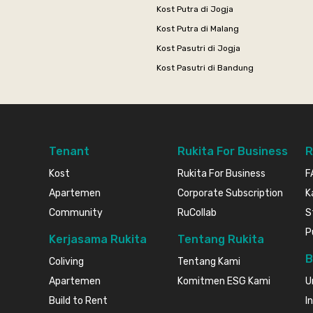
Kost Putra di Jogja
Kost Putra di Malang
Kost Pasutri di Jogja
Kost Pasutri di Bandung
Tenant
Rukita For Business
R
Kost
Rukita For Business
F
Apartemen
Corporate Subscription
K
Community
RuCollab
S
P
Kerjasama Rukita
Tentang Rukita
B
Coliving
Tentang Kami
Apartemen
Komitmen ESG Kami
U
Build to Rent
I