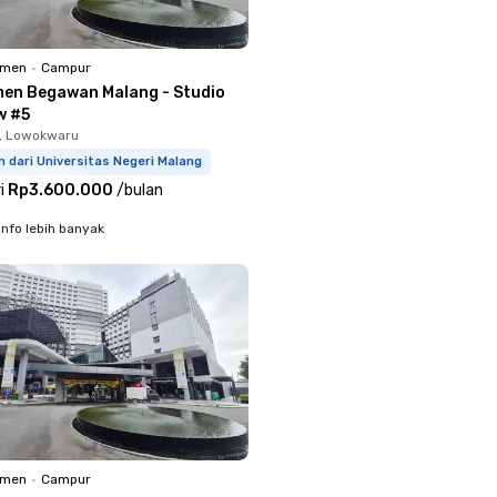
emen
•
Campur
en Begawan Malang - Studio
w #5
, Lowokwaru
m dari Universitas Negeri Malang
i
Rp3.600.000
/
bulan
info lebih banyak
emen
•
Campur