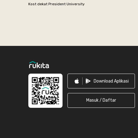
Kost dekat President University
Footer
Download Aplikasi
Masuk / Daftar