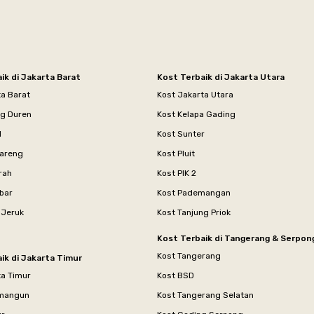
ik di Jakarta Barat
Kost Terbaik di Jakarta Utara
ta Barat
Kost Jakarta Utara
ng Duren
Kost Kelapa Gading
l
Kost Sunter
areng
Kost Pluit
rah
Kost PIK 2
bar
Kost Pademangan
 Jeruk
Kost Tanjung Priok
Kost Terbaik di Tangerang & Serpon
Kost Tangerang
ik di Jakarta Timur
ta Timur
Kost BSD
mangun
Kost Tangerang Selatan