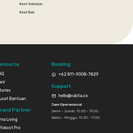
Kost Sidoarjo
Kost Bali
esource
Booking
AQ
+62 811-9008-7829
arir
Support
tories
hello@rukita.co
usat Bantuan
Jam Operasional
rand Partner
Senin - Jumat: 10.00 - 19.00
Sabtu - Minggu: 10.30 - 17.00
ma Living
nfokost Pro