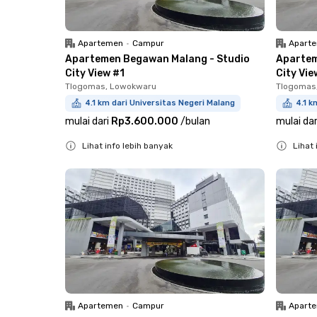
Apartemen
•
Campur
Apart
Apartemen Begawan Malang - Studio
Apartem
City View #1
City Vie
Tlogomas, Lowokwaru
Tlogomas
4.1 km dari Universitas Negeri Malang
4.1 k
mulai dari
Rp3.600.000
/
bulan
mulai dar
Lihat info lebih banyak
Lihat 
Close
Close
Apartemen
•
Campur
Apart