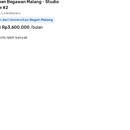
en Begawan Malang - Studio
w #2
, Lowokwaru
m dari Universitas Negeri Malang
i
Rp3.600.000
/
bulan
info lebih banyak