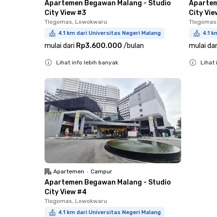
Apartemen Begawan Malang - Studio
Apartem
City View #3
City Vie
Tlogomas, Lowokwaru
Tlogomas
4.1 km dari Universitas Negeri Malang
4.1 k
mulai dari
Rp3.600.000
/
bulan
mulai dar
Lihat info lebih banyak
Lihat 
Close
Close
Apartemen
•
Campur
Apartemen Begawan Malang - Studio
City View #4
Tlogomas, Lowokwaru
4.1 km dari Universitas Negeri Malang