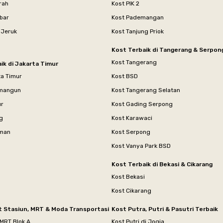
rah
Kost PIK 2
bar
Kost Pademangan
 Jeruk
Kost Tanjung Priok
Kost Terbaik di Tangerang & Serpon
Kost Tangerang
ik di Jakarta Timur
ta Timur
Kost BSD
mangun
Kost Tangerang Selatan
ur
Kost Gading Serpong
g
Kost Karawaci
aman
Kost Serpong
Kost Vanya Park BSD
Kost Terbaik di Bekasi & Cikarang
Kost Bekasi
Kost Cikarang
t Stasiun, MRT & Moda Transportasi
Kost Putra, Putri & Pasutri Terbaik
 MRT Blok A
Kost Putri di Jogja