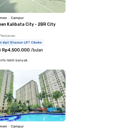
emen
•
Campur
en Kalibata City - 2BR City
 Pancoran
m dari Stasiun LRT Cikoko
i
Rp4.500.000
/
bulan
info lebih banyak
emen
•
Campur