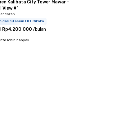
en Kalibata City Tower Mawar -
l View #1
 Pancoran
m dari Stasiun LRT Cikoko
i
Rp4.200.000
/
bulan
info lebih banyak