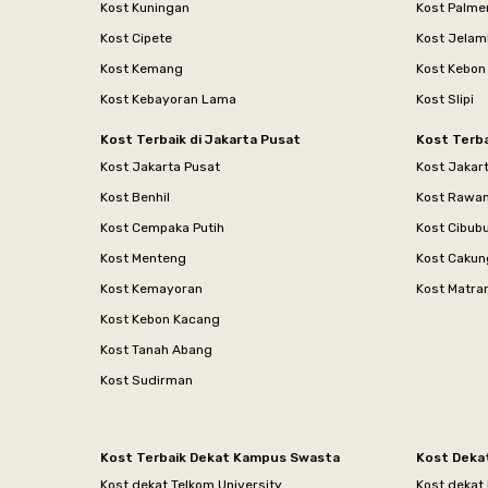
Kost Kuningan
Kost Palme
Kost Cipete
Kost Jelam
Kost Kemang
Kost Kebon
Kost Kebayoran Lama
Kost Slipi
Kost Terbaik di Jakarta Pusat
Kost Terba
Kost Jakarta Pusat
Kost Jakar
Kost Benhil
Kost Rawa
Kost Cempaka Putih
Kost Cibub
Kost Menteng
Kost Cakun
Kost Kemayoran
Kost Matr
Kost Kebon Kacang
Kost Tanah Abang
Kost Sudirman
Kost Terbaik Dekat Kampus Swasta
Kost Deka
Kost dekat Telkom University
Kost dekat