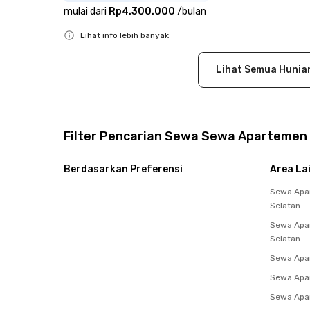
mulai dari
Rp4.300.000
/
bulan
Lihat info lebih banyak
Close
Lihat Semua Hunia
Filter Pencarian Sewa Sewa Apartemen 
Berdasarkan Preferensi
Area La
Sewa Apa
Selatan
Sewa Apar
Selatan
Sewa Apa
Sewa Apar
Sewa Apar