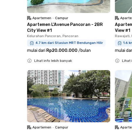
Apartemen
•
Campur
Apart
Apartemen L'Avenue Pancoran - 2BR
Apartem
City View #1
View #1
Kelurahan Pancoran, Pancoran
Rawajati,
4.7 km dari Stasiun MRT Bendungan Hilir
1.6 k
mulai dari
Rp20.000.000
/
bulan
mulai dar
Lihat info lebih banyak
Lihat 
Close
Close
Apartemen
•
Campur
Apart