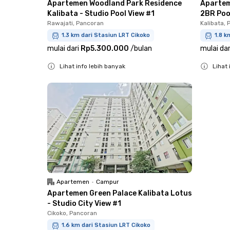
Apartemen Woodland Park Residence
Apartem
Kalibata - Studio Pool View #1
2BR Poo
Rawajati, Pancoran
Kalibata,
1.3 km dari Stasiun LRT Cikoko
1.8 k
mulai dari
Rp5.300.000
/
bulan
mulai dar
Lihat info lebih banyak
Lihat 
Close
Close
Apartemen
•
Campur
Apartemen Green Palace Kalibata Lotus
- Studio City View #1
Cikoko, Pancoran
1.6 km dari Stasiun LRT Cikoko