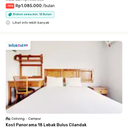
Rp1.085.000
/
bulan
-
19
%
Diskon sewa min. 12 Bulan
Lihat info lebih banyak
Close
Coliving
•
Campur
Kost Panorama 18 Lebak Bulus Cilandak