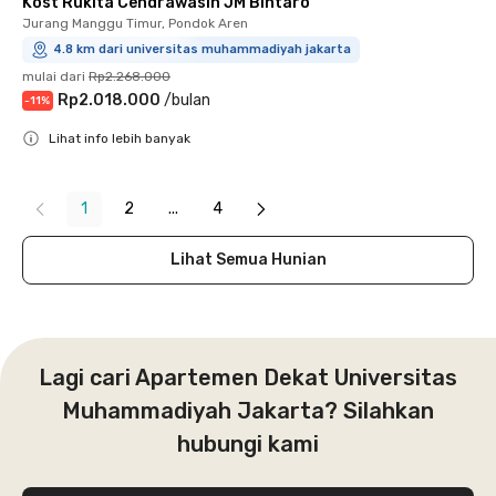
Kost Rukita Cendrawasih JM Bintaro
Jurang Manggu Timur, Pondok Aren
4.8 km dari universitas muhammadiyah jakarta
mulai dari
Rp2.268.000
Rp2.018.000
/
bulan
-
11
%
Lihat info lebih banyak
Close
1
2
...
4
Lihat Semua Hunian
Lagi cari Apartemen Dekat Universitas
Muhammadiyah Jakarta? Silahkan
hubungi kami