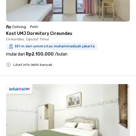
Coliving
•
Putri
Kost UMJ Dormitory Cireundeu
Cireundeu, Ciputat Timur
351 m dari universitas muhammadiyah jakarta
mulai dari
Rp2.100.000
/
bulan
Lihat info lebih banyak
Close