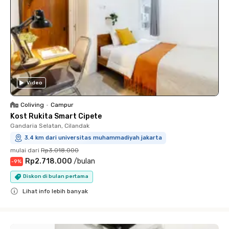
Video
Coliving
•
Campur
Kost Rukita Smart Cipete
Gandaria Selatan, Cilandak
3.4 km dari universitas muhammadiyah jakarta
mulai dari
Rp3.018.000
Rp2.718.000
/
bulan
-
9
%
Diskon di bulan pertama
Lihat info lebih banyak
Close