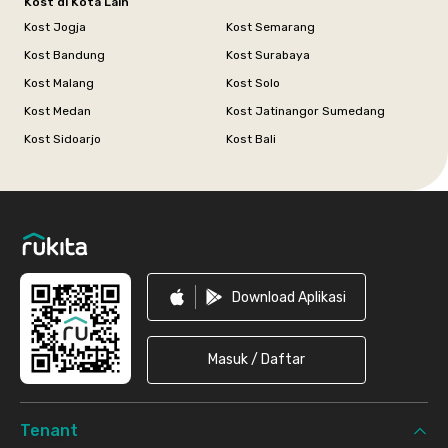
Kost di Kota Lain
Kost Jogja
Kost Semarang
Kost Bandung
Kost Surabaya
Kost Malang
Kost Solo
Kost Medan
Kost Jatinangor Sumedang
Kost Sidoarjo
Kost Bali
Footer
Download Aplikasi
Masuk / Daftar
Tenant