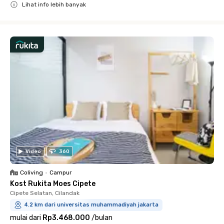
Lihat info lebih banyak
Close
Video
360
Coliving
•
Campur
Kost Rukita Moes Cipete
Cipete Selatan, Cilandak
4.2 km dari universitas muhammadiyah jakarta
mulai dari
Rp3.468.000
/
bulan