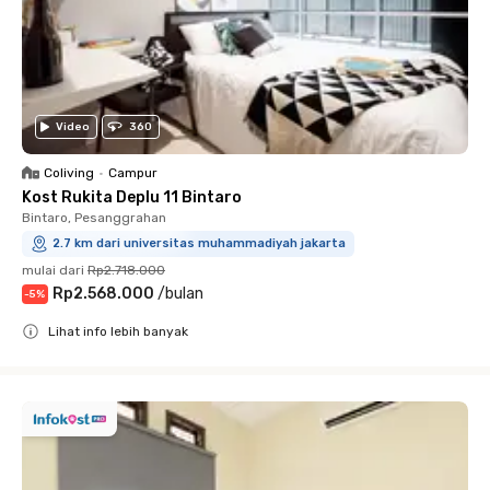
Video
360
Coliving
•
Campur
Kost Rukita Deplu 11 Bintaro
Bintaro, Pesanggrahan
2.7 km dari universitas muhammadiyah jakarta
mulai dari
Rp2.718.000
Rp2.568.000
/
bulan
-
5
%
Lihat info lebih banyak
Close