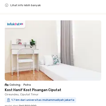
Lihat info lebih banyak
Close
Coliving
•
Putra
Kost Hanif Kost Pisangan Ciputat
Cireundeu, Ciputat Timur
1.7 km dari universitas muhammadiyah jakarta
mulai dari
Rp1.350.000