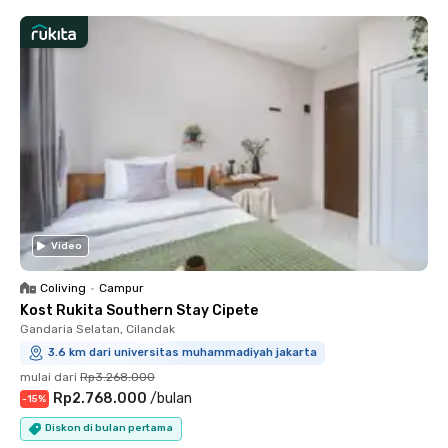
Video
Coliving
•
Campur
Kost Rukita Southern Stay Cipete
Gandaria Selatan, Cilandak
3.6 km dari universitas muhammadiyah jakarta
mulai dari
Rp3.268.000
Rp2.768.000
/
bulan
-
15
%
Diskon di bulan pertama