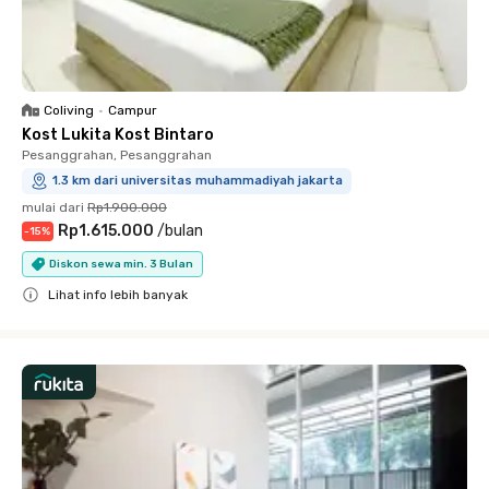
Coliving
•
Campur
Kost Lukita Kost Bintaro
Pesanggrahan, Pesanggrahan
1.3 km dari universitas muhammadiyah jakarta
mulai dari
Rp1.900.000
Rp1.615.000
/
bulan
-
15
%
Diskon sewa min. 3 Bulan
Lihat info lebih banyak
Close