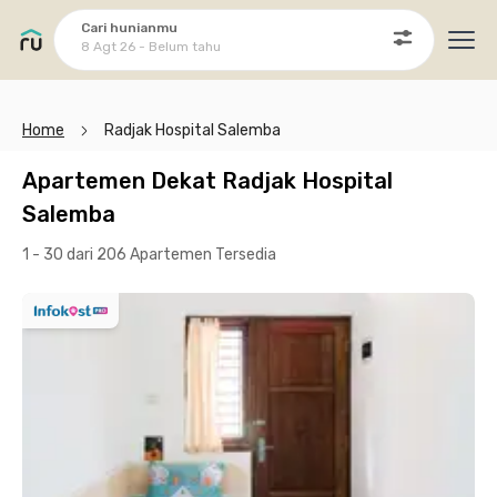
Cari hunianmu
8 Agt 26 - Belum tahu
Ope
Home
Radjak Hospital Salemba
Apartemen Dekat Radjak Hospital
Salemba
1 - 30 dari 206 Apartemen
Tersedia