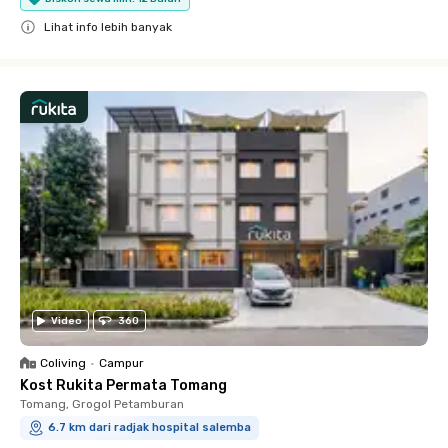
Lihat info lebih banyak
Close
Video
360
Coliving
•
Campur
Kost Rukita Permata Tomang
Tomang, Grogol Petamburan
6.7 km dari radjak hospital salemba