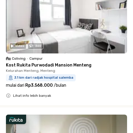
Video
360
Coliving
•
Campur
Kost Rukita Purwodadi Mansion Menteng
Kelurahan Menteng, Menteng
3.1 km dari radjak hospital salemba
mulai dari
Rp3.568.000
/
bulan
Lihat info lebih banyak
Close