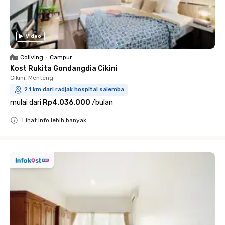
Video
Coliving
•
Campur
Kost Rukita Gondangdia Cikini
Cikini, Menteng
2.1 km dari radjak hospital salemba
mulai dari
Rp4.036.000
/
bulan
Lihat info lebih banyak
Close