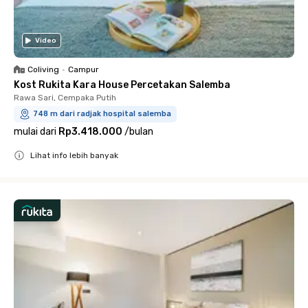
Video
Coliving
•
Campur
Kost Rukita Kara House Percetakan Salemba
Rawa Sari, Cempaka Putih
748 m dari radjak hospital salemba
mulai dari
Rp3.418.000
/
bulan
Lihat info lebih banyak
Close