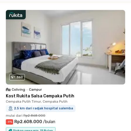
360
Coliving
•
Campur
Kost Rukita Salsa Cempaka Putih
Cempaka Putih Timur, Cempaka Putih
2.5 km dari radjak hospital salemba
mulai dari
Rp2.868.000
Rp2.608.000
/
bulan
-
9
%
Diskon sewa min. 12 Bulan