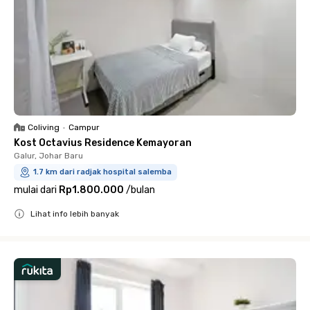
Coliving
•
Campur
Kost Octavius Residence Kemayoran
Galur, Johar Baru
1.7 km dari radjak hospital salemba
mulai dari
Rp1.800.000
/
bulan
Lihat info lebih banyak
Close