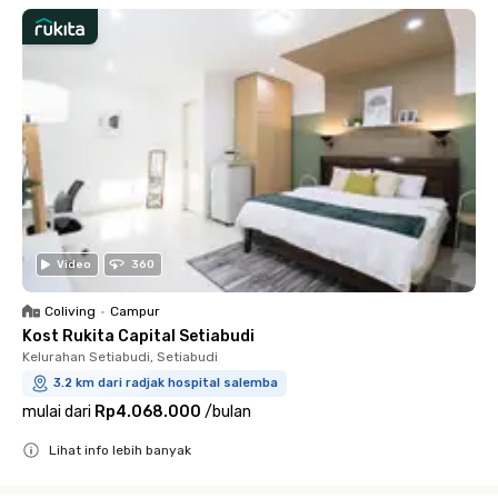
Video
360
Coliving
•
Campur
Kost Rukita Capital Setiabudi
Kelurahan Setiabudi, Setiabudi
3.2 km dari radjak hospital salemba
mulai dari
Rp4.068.000
/
bulan
Lihat info lebih banyak
Close