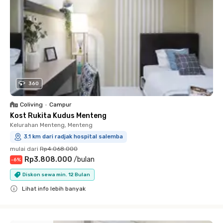
360
Coliving
•
Campur
Kost Rukita Kudus Menteng
Kelurahan Menteng, Menteng
3.1 km dari radjak hospital salemba
mulai dari
Rp4.068.000
Rp3.808.000
/
bulan
-
6
%
Diskon sewa min. 12 Bulan
Lihat info lebih banyak
Close