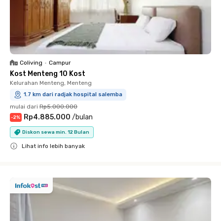
Coliving
•
Campur
Kost Menteng 10 Kost
Kelurahan Menteng, Menteng
1.7 km dari radjak hospital salemba
mulai dari
Rp5.000.000
Rp4.885.000
/
bulan
-
2
%
Diskon sewa min. 12 Bulan
Lihat info lebih banyak
Close