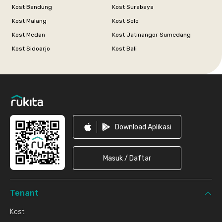
Kost Bandung
Kost Surabaya
Kost Malang
Kost Solo
Kost Medan
Kost Jatinangor Sumedang
Kost Sidoarjo
Kost Bali
Footer
Download Aplikasi
Masuk / Daftar
Tenant
Kost