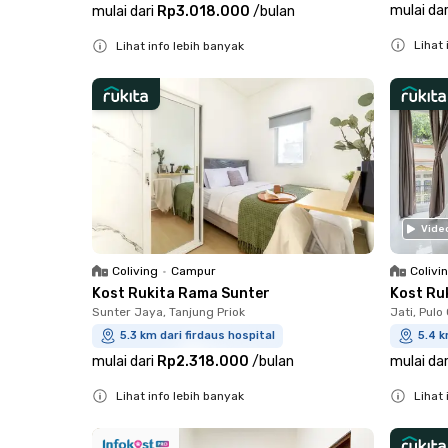
mulai dar
mulai dari
Rp3.018.000
/
bulan
Lihat 
Lihat info lebih banyak
Close
Close
Vide
Coliving
•
Campur
Colivi
Kost Rukita Rama Sunter
Kost Ru
Sunter Jaya, Tanjung Priok
Jati, Pul
5.3 km dari firdaus hospital
5.4 k
mulai dari
Rp2.318.000
/
bulan
mulai dar
Lihat info lebih banyak
Lihat 
Close
Close