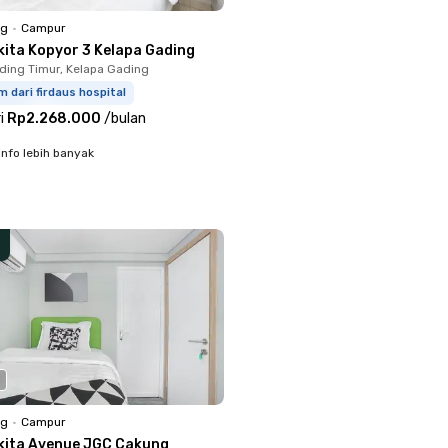
ng
•
Campur
kita Kopyor 3 Kelapa Gading
ding Timur, Kelapa Gading
m dari firdaus hospital
i
Rp2.268.000
/
bulan
info lebih banyak
ng
•
Campur
kita Avenue JGC Cakung