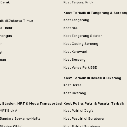
 Jeruk
Kost Tanjung Priok
Kost Terbaik di Tangerang & Serpon
Kost Tangerang
ik di Jakarta Timur
ta Timur
Kost BSD
mangun
Kost Tangerang Selatan
ur
Kost Gading Serpong
g
Kost Karawaci
aman
Kost Serpong
Kost Vanya Park BSD
Kost Terbaik di Bekasi & Cikarang
Kost Bekasi
Kost Cikarang
t Stasiun, MRT & Moda Transportasi
Kost Putra, Putri & Pasutri Terbaik
 MRT Blok A
Kost Putri di Jogja
 Bandara Soekarno-Hatta
Kost Pasutri di Surabaya
Stasiun Cikini
Kost Putri di Surabaya