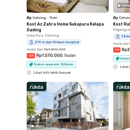
Vide
Coliving
•
Putri
Colivi
Kost Az Zahra Home Sukapura Kelapa
Kost Ru
Gading
Pegangsaa
Suka Pura, Cilincing
1.8 k
279 m dari firdaus hospital
mulai dari
mulai dari
Rp1.800.000
Rp2
-
9
%
Rp1.570.000
/
bulan
-
12
%
Diskon
Diskon sewa min. 12 Bulan
Lihat 
Lihat info lebih banyak
Close
Close
Video