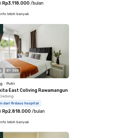
i
Rp3.118.000
/
bulan
info lebih banyak
o
360
ng
•
Putri
kita East Coliving Rawamangun
o Gadung
m dari firdaus hospital
i
Rp2.818.000
/
bulan
info lebih banyak