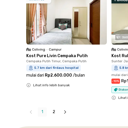
360
Coliving
•
Campur
Colivi
Kost Pure Livin Cempaka Putih
Kost Ru
Cempaka Putih Timur, Cempaka Putih
Sunter Ja
5.7 km dari firdaus hospital
5.8 k
mulai dari
Rp2.600.000
/
bulan
mulai dari
Rp
-
10
%
Lihat info lebih banyak
Diskon
Close
Lihat 
Close
1
2