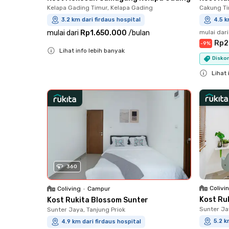
Kelapa Gading Timur, Kelapa Gading
Cakung Ti
3.2 km dari firdaus hospital
4.5 k
mulai dari
Rp1.650.000
/
bulan
mulai dari
Rp2
-
9
%
Lihat info lebih banyak
Diskon
Close
Lihat 
Close
360
Colivi
Coliving
•
Campur
Kost Ru
Kost Rukita Blossom Sunter
Sunter Ja
Sunter Jaya, Tanjung Priok
5.2 k
4.9 km dari firdaus hospital