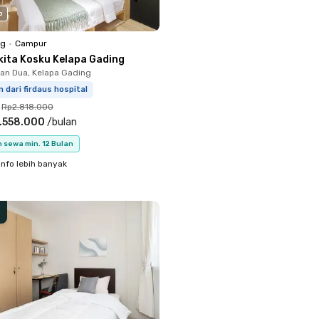
o
ng
•
Campur
kita Kosku Kelapa Gading
n Dua, Kelapa Gading
m dari firdaus hospital
Rp2.818.000
.558.000
/
bulan
 sewa min. 12 Bulan
info lebih banyak