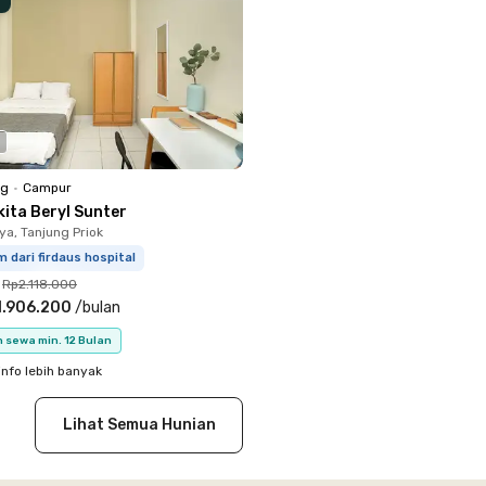
ng
•
Campur
kita Beryl Sunter
ya, Tanjung Priok
m dari firdaus hospital
Rp2.118.000
1.906.200
/
bulan
 sewa min. 12 Bulan
info lebih banyak
Lihat Semua Hunian