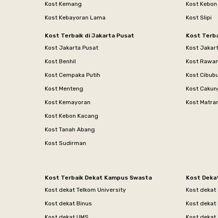
Kost Kemang
Kost Kebon
Kost Kebayoran Lama
Kost Slipi
Kost Terbaik di Jakarta Pusat
Kost Terba
Kost Jakarta Pusat
Kost Jakar
Kost Benhil
Kost Rawa
Kost Cempaka Putih
Kost Cibub
Kost Menteng
Kost Cakun
Kost Kemayoran
Kost Matr
Kost Kebon Kacang
Kost Tanah Abang
Kost Sudirman
Kost Terbaik Dekat Kampus Swasta
Kost Deka
Kost dekat Telkom University
Kost dekat
Kost dekat Binus
Kost dekat
Kost dekat UMS
Kost dekat 