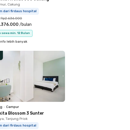
mur, Cakung
m dari firdaus hospital
Rp2.636.000
.376.000
/
bulan
 sewa min. 12 Bulan
info lebih banyak
ng
•
Campur
kita Blossom 3 Sunter
ya, Tanjung Priok
m dari firdaus hospital