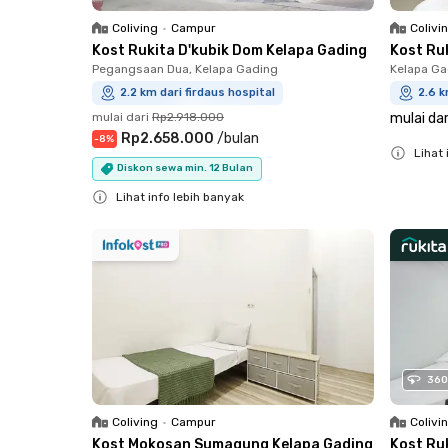
Coliving
•
Campur
Colivi
Kost Rukita D'kubik Dom Kelapa Gading
Kost Ru
Pegangsaan Dua, Kelapa Gading
Kelapa Ga
2.2 km dari firdaus hospital
2.6 k
mulai dari
Rp2.918.000
mulai dar
Rp2.658.000
/
bulan
-
8
%
Lihat 
Diskon sewa min. 12 Bulan
Close
Lihat info lebih banyak
Close
360
Coliving
•
Campur
Colivi
Kost Mokosan Sumagung Kelapa Gading
Kost Ru