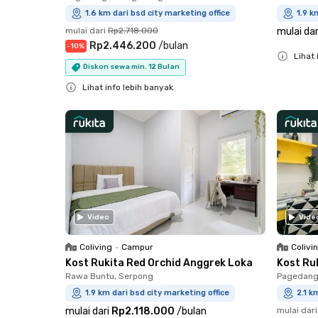
1.6 km dari bsd city marketing office
1.9 k
mulai dari
Rp2.718.000
mulai dar
Rp2.446.200
/
bulan
-
10
%
Lihat 
Diskon sewa min. 12 Bulan
Close
Lihat info lebih banyak
Close
Video
Vide
Coliving
•
Campur
Colivi
Kost Rukita Red Orchid Anggrek Loka
Kost Ru
Rawa Buntu, Serpong
Pagedang
1.9 km dari bsd city marketing office
2.1 k
mulai dari
Rp2.118.000
/
bulan
mulai dari