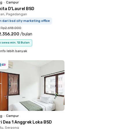
ng
•
Campur
kita D'Laurel BSD
an, Pagedangan
m dari bsd city marketing office
Rp2.618.000
2.356.200
/
bulan
 sewa min. 12 Bulan
info lebih banyak
ng
•
Campur
ri Dea 1 Anggrek Loka BSD
tu, Serpong