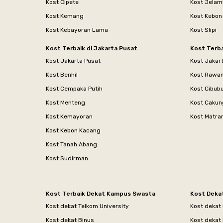
Kost Cipete
Kost Jelam
Kost Kemang
Kost Kebon
Kost Kebayoran Lama
Kost Slipi
Kost Terbaik di Jakarta Pusat
Kost Terba
Kost Jakarta Pusat
Kost Jakar
Kost Benhil
Kost Rawa
Kost Cempaka Putih
Kost Cibub
Kost Menteng
Kost Cakun
Kost Kemayoran
Kost Matr
Kost Kebon Kacang
Kost Tanah Abang
Kost Sudirman
Kost Terbaik Dekat Kampus Swasta
Kost Deka
Kost dekat Telkom University
Kost dekat
Kost dekat Binus
Kost dekat