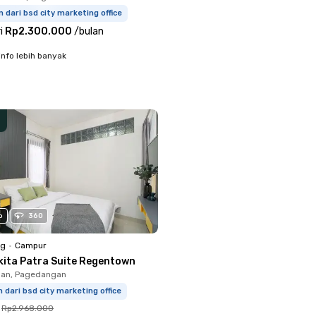
m dari bsd city marketing office
i
Rp2.300.000
/
bulan
info lebih banyak
o
360
ng
•
Campur
kita Patra Suite Regentown
an, Pagedangan
m dari bsd city marketing office
Rp2.968.000