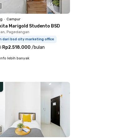
ng
•
Campur
kita Marigold Studento BSD
an, Pagedangan
m dari bsd city marketing office
i
Rp2.518.000
/
bulan
info lebih banyak