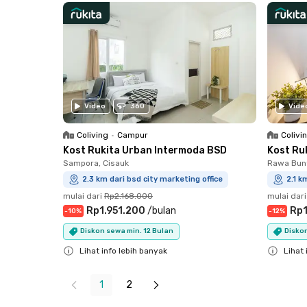
Video
360
Vide
Coliving
•
Campur
Colivi
Kost Rukita Urban Intermoda BSD
Kost Ru
Sampora, Cisauk
Rawa Bun
2.3 km dari bsd city marketing office
2.1 k
mulai dari
Rp2.168.000
mulai dari
Rp1.951.200
/
bulan
Rp1
-
10
%
-
12
%
Diskon sewa min. 12 Bulan
Diskon
Lihat info lebih banyak
Lihat 
Close
Close
1
2