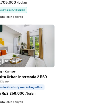
.708.000
/
bulan
 sewa min. 12 Bulan
info lebih banyak
o
360
ng
•
Campur
kita Urban Intermoda 2 BSD
Cisauk
m dari bsd city marketing office
i
Rp2.268.000
/
bulan
info lebih banyak