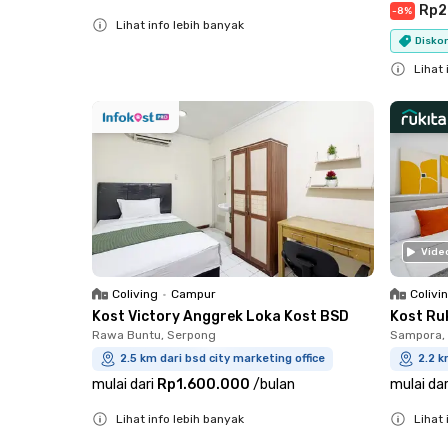
Rp2
-
8
%
Lihat info lebih banyak
Diskon
Close
Lihat 
Close
Vide
Coliving
•
Campur
Colivi
Kost Victory Anggrek Loka Kost BSD
Kost Ru
Rawa Buntu, Serpong
Sampora, 
2.5 km dari bsd city marketing office
2.2 k
mulai dari
Rp1.600.000
/
bulan
mulai dar
Lihat info lebih banyak
Lihat 
Close
Close