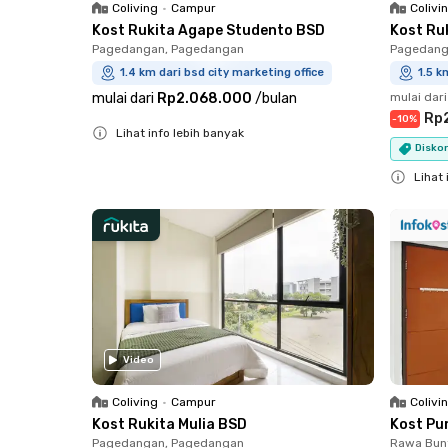
Coliving
•
Campur
Colivi
Kost Rukita Agape Studento BSD
Kost Ru
Pagedangan, Pagedangan
Pagedang
1.4 km dari bsd city marketing office
1.5 k
mulai dari
Rp2.068.000
/
bulan
mulai dari
Rp
-
10
%
Lihat info lebih banyak
Diskon
Close
Lihat 
Close
Video
Coliving
•
Campur
Colivi
Kost Rukita Mulia BSD
Kost Pu
Pagedangan, Pagedangan
Rawa Bun