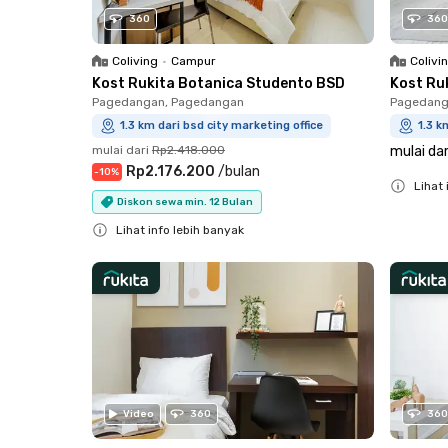
360
360
Coliving
•
Campur
Colivi
Kost Rukita Botanica Studento BSD
Kost Ru
Pagedangan, Pagedangan
Pagedang
1.3 km dari bsd city marketing office
1.3 k
mulai dari
Rp2.418.000
mulai dar
Rp2.176.200
/
bulan
-
10
%
Lihat 
Diskon sewa min. 12 Bulan
Close
Lihat info lebih banyak
Close
Video
360
360