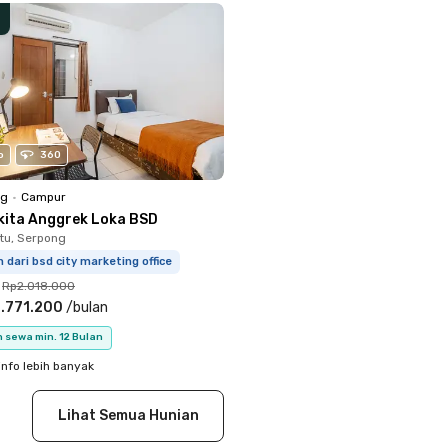
o
360
ng
•
Campur
kita Anggrek Loka BSD
tu, Serpong
m dari bsd city marketing office
Rp2.018.000
.771.200
/
bulan
 sewa min. 12 Bulan
info lebih banyak
Lihat Semua Hunian