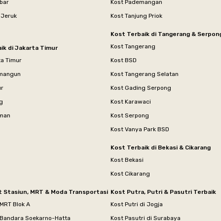
bar
Kost Pademangan
 Jeruk
Kost Tanjung Priok
Kost Terbaik di Tangerang & Serpon
Kost Tangerang
ik di Jakarta Timur
ta Timur
Kost BSD
mangun
Kost Tangerang Selatan
ur
Kost Gading Serpong
g
Kost Karawaci
aman
Kost Serpong
Kost Vanya Park BSD
Kost Terbaik di Bekasi & Cikarang
Kost Bekasi
Kost Cikarang
t Stasiun, MRT & Moda Transportasi
Kost Putra, Putri & Pasutri Terbaik
 MRT Blok A
Kost Putri di Jogja
 Bandara Soekarno-Hatta
Kost Pasutri di Surabaya