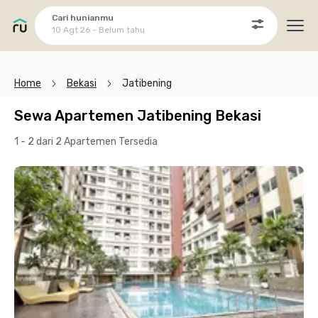
Cari hunianmu
10 Agt 26 - Belum tahu
Ope
Home
Bekasi
Jatibening
Sewa Apartemen Jatibening Bekasi
1 - 2 dari 2 Apartemen
Tersedia