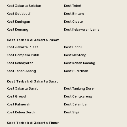
Kost Jakarta Selatan
Kost Tebet
Kost Setiabudi
Kost Bintaro
Kost Kuningan
Kost Cipete
Kost Kemang
Kost Kebayoran Lama
Kost Terbaik di Jakarta Pusat
Kost Jakarta Pusat
Kost Benhil
Kost Cempaka Putih
Kost Menteng
Kost Kemayoran
Kost Kebon Kacang
Kost Tanah Abang
Kost Sudirman
Kost Terbaik di Jakarta Barat
Kost Jakarta Barat
Kost Tanjung Duren
Kost Grogol
Kost Cengkareng
Kost Palmerah
Kost Jelambar
Kost Kebon Jeruk
Kost Slipi
Kost Terbaik di Jakarta Timur