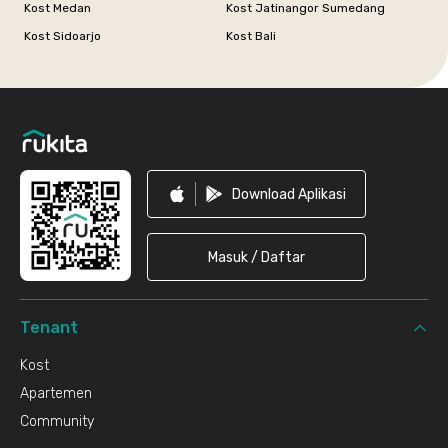
Kost Medan
Kost Jatinangor Sumedang
Kost Sidoarjo
Kost Bali
Footer
Download Aplikasi
Masuk / Daftar
Tenant
Kost
Apartemen
Community