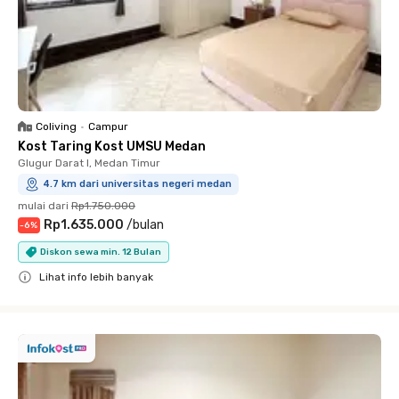
Coliving
•
Campur
Kost Taring Kost UMSU Medan
Glugur Darat I, Medan Timur
4.7 km dari universitas negeri medan
mulai dari
Rp1.750.000
Rp1.635.000
/
bulan
-
6
%
Diskon sewa min. 12 Bulan
Lihat info lebih banyak
Close