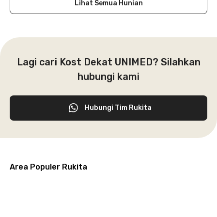
Lihat Semua Hunian
Lagi cari Kost Dekat UNIMED? Silahkan
hubungi kami
Hubungi Tim Rukita
Area Populer Rukita
Grogol
Kebon
Kuningan
Petamburan
Menteng
Jeruk
Bandung
Surabaya
Malang
Solo