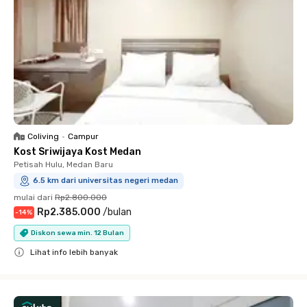
Coliving
•
Campur
Kost Sriwijaya Kost Medan
Petisah Hulu, Medan Baru
6.5 km dari universitas negeri medan
mulai dari
Rp2.800.000
Rp2.385.000
/
bulan
-
14
%
Diskon sewa min. 12 Bulan
Lihat info lebih banyak
Close