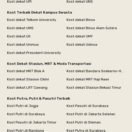
Kost dekat UPI
Kost dekat UNS
Kost Terbaik Dekat Kampus Swasta
Kost dekat Telkom University
Kost dekat Binus
Kost dekat UMS
Kost dekat Binus Alam Sutera
Kost dekat UII
Kost dekat UMY
Kost dekat Unimus
Kost dekat Udinus
Kost dekat President University
Kost Dekat Stasiun, MRT & Moda Transportasi
Kost dekat MRT Blok A
Kost dekat Bandara Soekarno-Hatta
Kost dekat Stasiun Cikini
Kost dekat MRT Haji Nawi
Kost dekat LRT Cawang
Kost dekat Stasiun Bekasi Timur
Kost Putra, Putri & Pasutri Terbaik
Kost Putri di Jogja
Kost Pasutri di Surabaya
Kost Putri di Surabaya
Kost Putri di Jakarta Selatan
Kost Pasutri di Jakarta Timur
Kost Putri di Sleman
Kost Putri di Bandung
Kost Putra di Surabaya