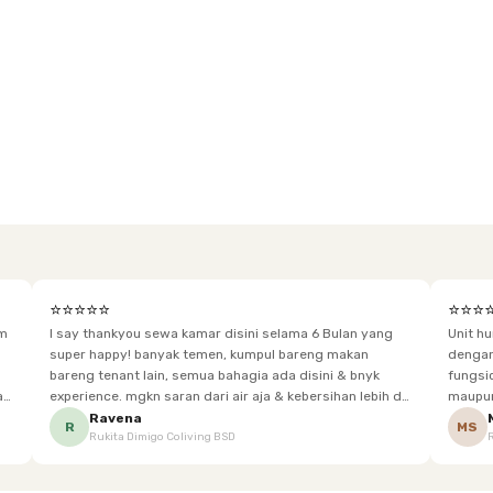
⭐⭐⭐⭐⭐
⭐⭐⭐
im
I say thankyou sewa kamar disini selama 6 Bulan yang
Unit h
super happy! banyak temen, kumpul bareng makan
dengan baik. Desain kamar modern, bersi
bareng tenant lain, semua bahagia ada disini & bnyk
fungsional, sehingga cocok untuk
experience. mgkn saran dari air aja & kebersihan lebih di
maupun panjang. Fasil
tingkatkan lagi. but, I love Rukita
sesuai dengan kebutuhan p
Ravena
R
MS
Rukita Dimigo Coliving BSD