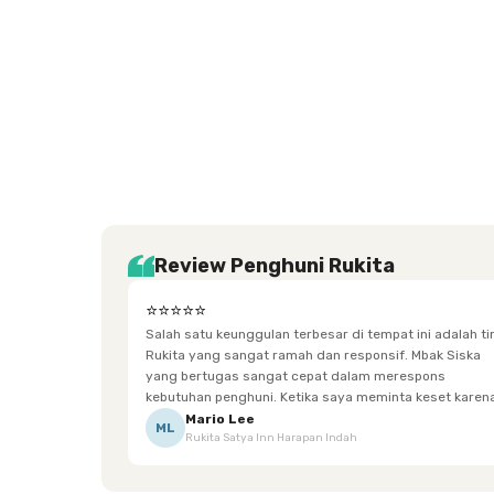
Setiabudi
Cilandak
Depok
Kemanggisan
Semarang
Medan
Tangerang
Bali
Yogyakarta
Jakarta
Jakarta
Jawa
Jakarta
Jawa
Sumatera
Selatan
Banten
Selatan
Barat
Barat
Bali
Yogyakarta
Tengah
Utara
Review Penghuni Rukita
⭐⭐⭐⭐⭐
Salah satu keunggulan terbesar di tempat ini adalah t
Rukita yang sangat ramah dan responsif. Mbak Siska
yang bertugas sangat cepat dalam merespons
kebutuhan penghuni. Ketika saya meminta keset karena
sempat terpeleset, permintaan tersebut langsung
Mario Lee
ML
Rukita Satya Inn Harapan Indah
dipenuhi dengan cepat. Terima kasih Mbak Siska.