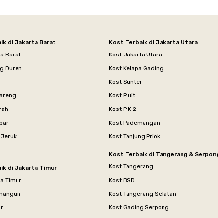
ik di Jakarta Barat
Kost Terbaik di Jakarta Utara
ta Barat
Kost Jakarta Utara
ng Duren
Kost Kelapa Gading
l
Kost Sunter
areng
Kost Pluit
rah
Kost PIK 2
bar
Kost Pademangan
 Jeruk
Kost Tanjung Priok
Kost Terbaik di Tangerang & Serpon
Kost Tangerang
ik di Jakarta Timur
ta Timur
Kost BSD
mangun
Kost Tangerang Selatan
ur
Kost Gading Serpong