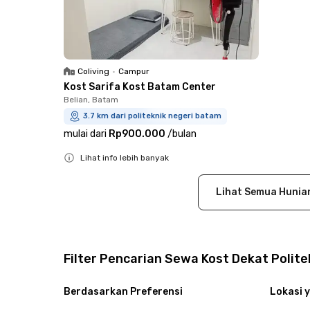
Coliving
•
Campur
Kost Sarifa Kost Batam Center
Belian, Batam
3.7 km dari politeknik negeri batam
mulai dari
Rp900.000
/
bulan
Lihat info lebih banyak
Close
Lihat Semua Hunia
Filter Pencarian Sewa Kost Dekat Polit
Berdasarkan Preferensi
Lokasi y