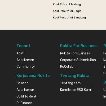
Kost Putra di Malang
Kost Pasutri di Jogja
Kost Pasutri di Bandung
Tenant
Rukita For Business
R
Kost
Rukita For Business
F
Apartemen
Corporate Subscription
K
Community
RuCollab
S
P
Kerjasama Rukita
Tentang Rukita
B
Coliving
Tentang Kami
Apartemen
Komitmen ESG Kami
U
Build to Rent
I
RuFinance