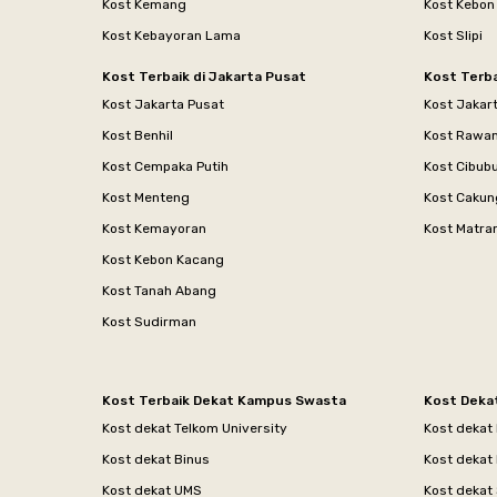
Kost Kemang
Kost Kebon
Kost Kebayoran Lama
Kost Slipi
Kost Terbaik di Jakarta Pusat
Kost Terba
Kost Jakarta Pusat
Kost Jakar
Kost Benhil
Kost Rawa
Kost Cempaka Putih
Kost Cibub
Kost Menteng
Kost Cakun
Kost Kemayoran
Kost Matr
Kost Kebon Kacang
Kost Tanah Abang
Kost Sudirman
Kost Terbaik Dekat Kampus Swasta
Kost Deka
Kost dekat Telkom University
Kost dekat
Kost dekat Binus
Kost dekat
Kost dekat UMS
Kost dekat 