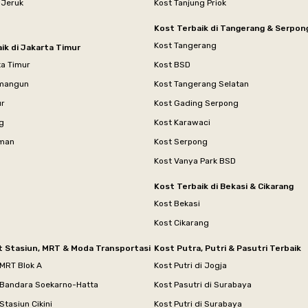
 Jeruk
Kost Tanjung Priok
Kost Terbaik di Tangerang & Serpon
Kost Tangerang
ik di Jakarta Timur
ta Timur
Kost BSD
mangun
Kost Tangerang Selatan
ur
Kost Gading Serpong
g
Kost Karawaci
aman
Kost Serpong
Kost Vanya Park BSD
Kost Terbaik di Bekasi & Cikarang
Kost Bekasi
Kost Cikarang
t Stasiun, MRT & Moda Transportasi
Kost Putra, Putri & Pasutri Terbaik
 MRT Blok A
Kost Putri di Jogja
 Bandara Soekarno-Hatta
Kost Pasutri di Surabaya
Stasiun Cikini
Kost Putri di Surabaya