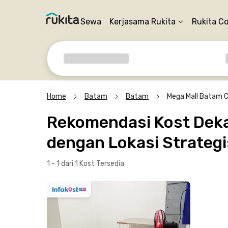
Sewa
Kerjasama Rukita
Rukita C
Home
Batam
Batam
Mega Mall Batam 
Rekomendasi Kost Deka
dengan Lokasi Strategi
1 - 1 dari 1 Kost
Tersedia