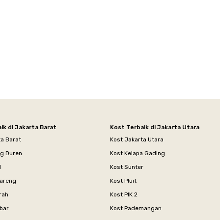
ik di Jakarta Barat
Kost Terbaik di Jakarta Utara
ta Barat
Kost Jakarta Utara
ng Duren
Kost Kelapa Gading
l
Kost Sunter
areng
Kost Pluit
rah
Kost PIK 2
bar
Kost Pademangan