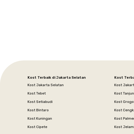
Setiabudi
Cilandak
Depok
Kemanggisan
Semarang
Medan
Tangerang
Bali
Yogyakarta
Jakarta
Jakarta
Jawa
Jakarta
Jawa
Sumatera
Selatan
Banten
Selatan
Barat
Barat
Bali
Yogyakarta
Tengah
Utara
Kost Terbaik di Jakarta Selatan
Kost Terba
Kost Jakarta Selatan
Kost Jakar
Kost Tebet
Kost Tanju
Kost Setiabudi
Kost Grogo
Kost Bintaro
Kost Cengk
Kost Kuningan
Kost Palme
Kost Cipete
Kost Jelam