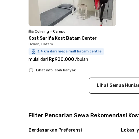
Coliving
•
Campur
Kost Sarifa Kost Batam Center
Belian, Batam
3.4 km dari mega mall batam centre
mulai dari
Rp900.000
/
bulan
Lihat info lebih banyak
Close
Lihat Semua Hunia
Filter Pencarian Sewa Rekomendasi Kos
Berdasarkan Preferensi
Lokasi y